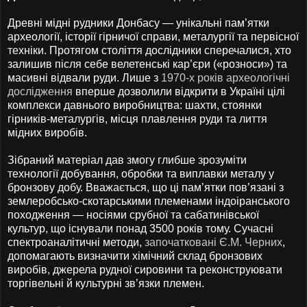
Древні мідні рудники Донбасу — унікальні пам’ятки
археології, історії гірничої справи, металургії та первісної
техніки. Протягом століття дослідники сперечалися, хто
залишив після себе велетенські кар’єри («розноси») та
масивні відвали руди. Лише з
1970-х років археологічні
дослідження
вперше дозволили відкрити в Україні цілі
комплекси давнього виробництва: шахти, стоянки
гірників-металургів, місця плавлення руди та лиття
мідних виробів.
Зібраний матеріал дав змогу глибше зрозуміти
технології добування, обробки та виплавки металу у
бронзову добу. Вважається, що ці пам’ятки пов’язані з
землеробсько-скотарськими племенами індоіранського
походження — носіями срубної та сабатинівської
культур, що існували понад 3500 років тому. Сучасні
спектроаналітичні методи,
започатковані Є.М. Черних
,
допомагають визначити хімічний склад бронзових
виробів, джерела рудної сировини та реконструювати
торгівельні й культурні зв’язки племен.