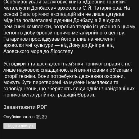
Особливої уваги заслуговує книга «Древние горняки-
металлурги Донбасса» археолога С.Й. Татаринова. На
основі
багаторічних експедицій
він не лише датував
мідні та поліметалеві рудники Донбасу, а й відкрив
ремісничі комплекси, розробив теорію існування в цьому
регіоні в добу бронзи гірничо-металургійного центру.
Татаринов прослідкував його вплив на численні
археологічні культури — від Дону до Дніпра, від
Азовського моря до Лісостепу.
Усі відкриті та досліджені пам’ятки гірничої справи є не
лише науковою спадщиною, а й винятковими об’єктами
історії техніки. Вони потребують державної охорони,
можуть бути перетворені на музейні комплекси та
заповідні зони, що зберігають сліди однієї з найдавніших
гірничо-металургійних традицій Євразії.
Завантажити PDF
Опубліковано в
09:39
Надати доступ