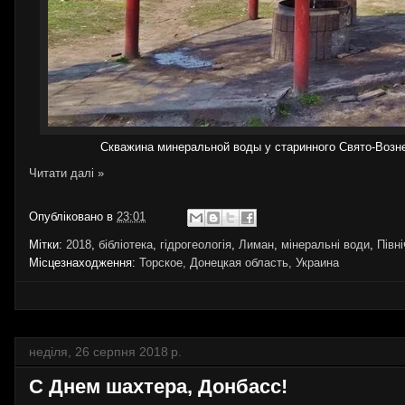
Скважина минеральной воды у старинного Свято-Вознес
Читати далі »
Опубліковано в
23:01
Мітки:
2018
,
бібліотека
,
гідрогеологія
,
Лиман
,
мінеральні води
,
Півн
Місцезнаходження:
Торское, Донецкая область, Украина
неділя, 26 серпня 2018 р.
С Днем шахтера, Донбасс!