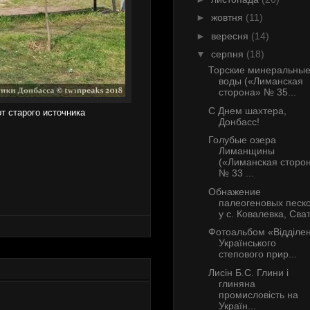
►
жовтня
(11)
►
вересня
(14)
▼
серпня
(18)
Торские минеральны
воды («Лиманская
сторона» № 35...
С Днем шахтера,
т старого источника
Донбасс!
Голубые озера
Лиманщины
(«Лиманская сторо
№ 33 ...
Обнажение
палеогеновых песк
у с. Ковалевка, Сват.
Фотоальбом «Відділе
Українського
степового прир...
Лисін Б.С. Глини і
глиняна
промисловість на
Україн...