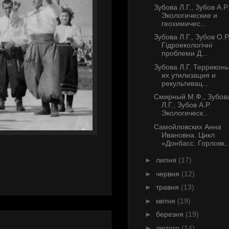
Зубова Л.Г., Зубов А.Р.
Экологические и
геохимичес...
Зубова Л.Г., Зубов О.Р
Гідроекологічні
проблеми Д...
Зубова Л.Г. Терриконы
их утилизация и
рекультивац...
Смирный М.Ф., Зубов
Л.Г., Зубов А.Р.
Экологическ...
Самойловских Анна
Ивановна. Цикл
«Донбасс. Горловк..
►
липня
(17)
►
червня
(12)
►
травня
(13)
►
квітня
(19)
►
березня
(19)
►
лютого
(14)