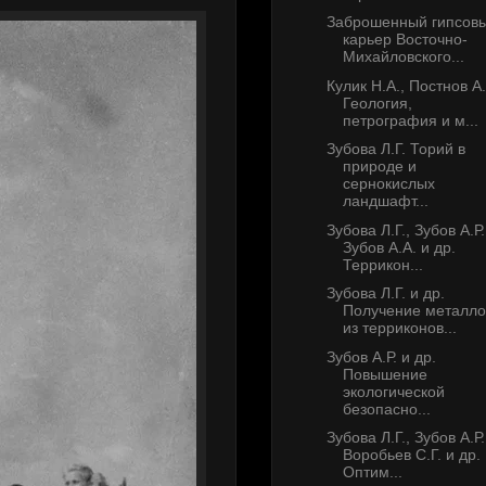
Заброшенный гипсов
карьер Восточно-
Михайловского...
Кулик Н.А., Постнов А.
Геология,
петрография и м...
Зубова Л.Г. Торий в
природе и
сернокислых
ландшафт...
Зубова Л.Г., Зубов А.Р.
Зубов А.А. и др.
Террикон...
Зубова Л.Г. и др.
Получение металло
из терриконов...
Зубов А.Р. и др.
Повышение
экологической
безопасно...
Зубова Л.Г., Зубов А.Р.
Воробьев С.Г. и др.
Оптим...