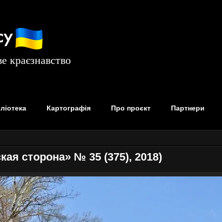
су
е краєзнавство
бліотека
Картографія
Про проєкт
Партнери
я сторона» № 35 (375), 2018)