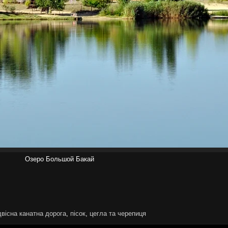
Озеро Большой Бакай
двісна канатна дорога
,
пісок
,
цегла та черепиця