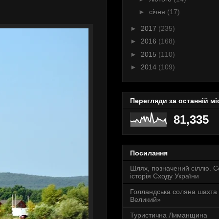
►
січня
(17)
►
2017
(235)
►
2016
(168)
►
2015
(110)
►
2014
(109)
Перегляди за останній мі
81,335
Посилання
Шлях, позначений сіллю. 
історія Сходу України
Голландська соляна шахта
Великий»
Туристична Лиманщина