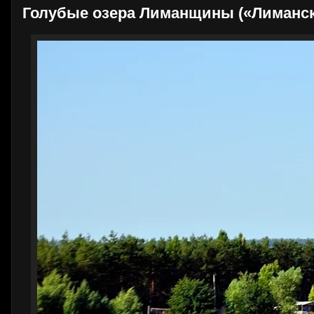
Голубые озера Лиманщины («Лиманская