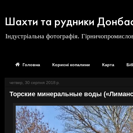
Шахти та рудники Донба
Індустріальна фотографія. Гірничопромислов
Головна
Корисні копалини
Карта
Бі
четвер, 30 серпня 2018 р.
Торские минеральные воды («Лиманска