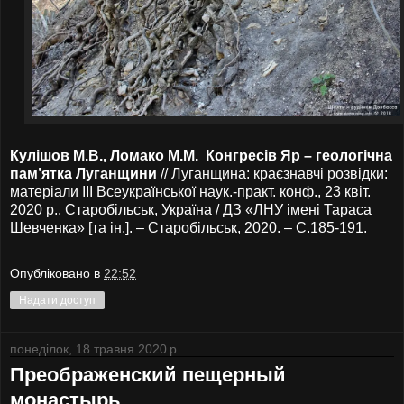
Кулiшов М.В., Ломако М.М. Конгресів Яр – геологічна
пам’ятка Луганщини
// Луганщина: краєзнавчі розвідки:
матеріали ІІІ Всеукраїнської наук.-практ. конф., 23 квіт.
2020 р., Старобільськ, Україна / ДЗ «ЛНУ імені Тараса
Шевченка» [та ін.]. – Старобільськ, 2020. – С.185-191.
Опубліковано в
22:52
Надати доступ
понеділок, 18 травня 2020 р.
Преображенский пещерный
монастырь