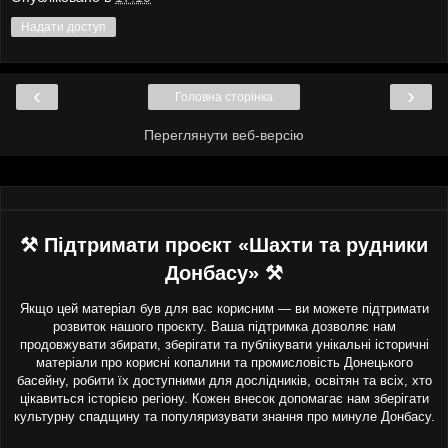
Надати доступ
‹
›
Головна сторінка
Переглянути веб-версію
⚒ Підтримати проєкт «Шахти та рудники
Донбасу» ⚒
Якщо цей матеріал був для вас корисним — ви можете підтримати
розвиток нашого проєкту. Ваша підтримка дозволяє нам
продовжувати збирати, зберігати та публікувати унікальні історичні
матеріали про корисні копалини та промисловість Донецького
басейну, робити їх доступними для дослідників, освітян та всіх, хто
цікавиться історією регіону. Кожен внесок допомагає нам зберігати
культурну спадщину та популяризувати знання про минуле Донбасу.