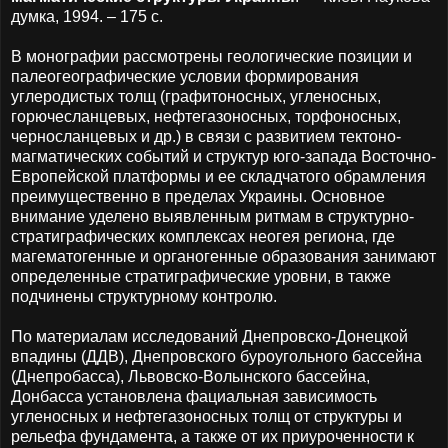
думка, 1994. – 175 с.
В монографии рассмотрены геологические позиции и
палеогеографические усло­вии формирования
углеродистых толщ (графитоносных, угленосных,
горюче­сланцевых, нефтегазоносных, торфоносных,
черносланцевых и др.) в связи с развитием тектоно-
магматических событий и структур юго-запада Восточно-
Европейской платформы и ее складчатого обрамления
преимущественно в преде­лах Украины. Основное
внимание уделено выявленным ритмам в структурно­
стратиграфических комплексах неогея региона, где
магематогенные и органо­генные образования занимают
определенные стратиграфические уровни, в также
подчинены структурному контролю.
По материалам исследований Днепровско-Донецкой
впадины (ДДВ), Днепровского буроугольного бассейна
(Днепробасса), Львовско-Волынского бассейна,
Донбасса установлена фациальная зависимость
угленосных и нефтегазоносных толщ от структуры и
рельефа фундамента, а также от их приуроченности к