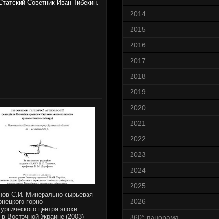
Статский Советник Иван Тибекин.
2014
2015
2016
2017
2018
2019
2020
2021
2022
2023
2024
2025
нов С.И. Минерально-сырьевая
2026
онецкого горно-
ургического центра эпохи
 в Восточной Украине (2003)
360° панорама