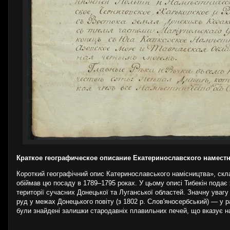
Краткое географическое описание Екатеринославского намест
Короткий географічний опис Катеринославського намісництва», скл
обіймав цю посаду в 1789–1795 роках. У цьому описі Тибекін подає
території сучасних Донецької та Луганської областей. Значну уваг
руд у межах Донецького повіту (з 1802 р. Слов'яносербський) — у ра
були знайдені залишки стародавніх плавильних печей, що вказує на