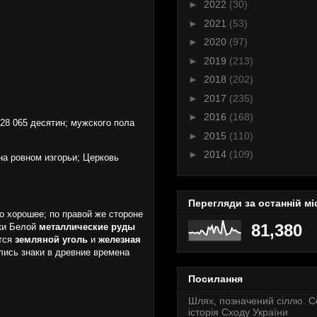
►
2022
(30)
►
2021
(53)
►
2020
(97)
►
2019
(213)
►
2018
(202)
►
2017
(235)
►
2016
(168)
28 065 десятин; мужского пола
►
2015
(110)
►
2014
(109)
на ровном изгорьи; Церковь
Перегляди за останній мі
о хорошее; по правой же стороне
81,380
чки Белой
металлические руды
ется
земляной уголь
и
железная
ались знаки в древние времена
Посилання
Шлях, позначений сіллю. 
історія Сходу України