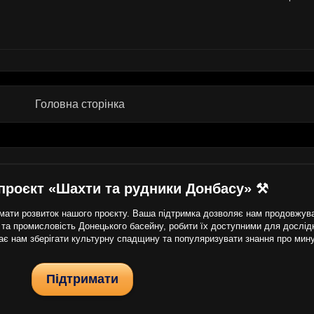
Головна сторінка
проєкт «Шахти та рудники Донбасу» ⚒
ати розвиток нашого проєкту. Ваша підтримка дозволяє нам продовжуват
 та промисловість Донецького басейну, робити їх доступними для дослідни
гає нам зберігати культурну спадщину та популяризувати знання про мин
Підтримати