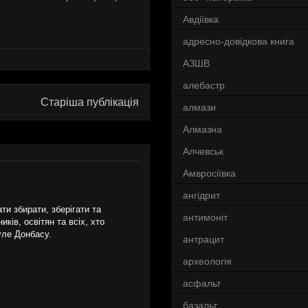
Авдіївка
адресно-довідкова книга
АЗШВ
алебастр
Старіша публікація
алмази
Алмазна
Алчевськ
Амвросіївка
ангідрит
и збирати, зберігати та
антимоніт
ків, освітян та всіх, хто
уле Донбасу.
антрацит
археологія
асфальт
базальт