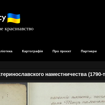
су
е краєзнавство
бліотека
Картографія
Про проєкт
Партнери
теринославского наместничества (1790-ті