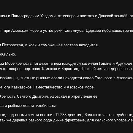
ским и Павлоградским Уездами, от севера и востока с Донской землёй, о
т, при Азовском море и устье реки Кальмиуса. Церквей небольших гречес
 Петровская, в коей и таможенная застава находится.
зобильно.
ом Море крепость Таганрог; в нем находятся казенная Гавань и Адмирал
мых товаров, портовая Таможня и Карантин; Церквей четыре деревянных
изобильны, знатные рыбные ловли находятся около Таганрога в Азовско
от юга Кавказское Наместничество и Азовское море.
Крепость Святого Дмитрия, Азовская и Укрепление ее.
рова и рыбные ловли изобильны.
тые, под оными земли состоит 11 238 десятин, большею частью дубовые
 так же деревья разного рода дикие фруктовые, для сельского употребл