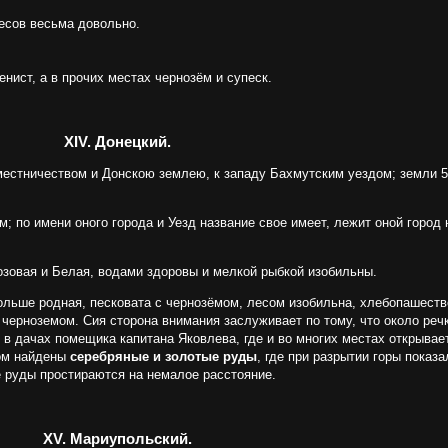
лесов весьма довольно.
нист, а в прочих местах чернозём и супеск.
XIV. Донецкий.
аместничеством и Донскою землею, к западу Бахмутским уездом; земли 5
 по имени оного города и Уезд название свое имеет, лежит оной город 
Лозовая и Белая, водами здоровы и мелкой рыбкой изобильны.
больше родная, песковата с чернозёмом, лесом изобильна, хлебопашеств
 с черноземом. Сия сторона внимания заслуживает по тому, что около ре
, в дачах помещика капитана Яковлева, где и во многих местах открыва
ном найдены
серебряные и золотые руды
, где при разрытии горы показ
 руды простираются на немалое расстояние.
XV. Мариупольский.