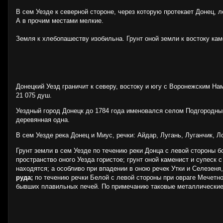
В сем Уезде к северной стороне, через которую протекает Донец, 
А в прочим местами мелкие.
Земля к хлебопашеству изобильна. Грунт оной земли к востоку каме
Донецкий Уезд граничит к северу, востоку и югу с Воронежским Н
21 075 душ.
Уездный город Донецк до 1784 года именовался селом Подгородным;
деревянная одна.
В сем Уезде река Донец и Миус, речки: Айдар, Лугань, Луганчик, 
Грунт земли в сем Уезде по течению реки Донца с левой стороны 
пространство оного Уезда гористое; грунт оной каменист и супеск
находятся; а особливо при впадении в оною речек Утки и Селезеня
руда;
по течению речки Белой с левой стороны при овраге Мечет
бывших плавильных печей. По примечанию таковые металлические