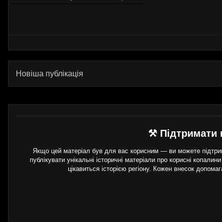
Новіша публікація
⚒ Підтримати 
Якщо цей матеріал був для вас корисним — ви можете підтрим
публікувати унікальні історичні матеріали про корисні копалини
цікавиться історією регіону. Кожен внесок допома