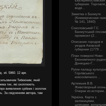
Екатеринославская
губерния. Торговля,
водя...
Заметка о Бахмуте
(Коммерческая газе
№ 141, 1840)
Соколовський Г.С.
Бахмутський гіпсов
промисел (2...
Описание городов и
уездов Азовской
губернии (1779 ...
План поверхні Ново-
Економічного рудни
Донецько-Г...
Руїни палацу культури
д. зб. 5960. 12 арк.
Горлівського
коксохімічного ...
сильовичем Тибекіним, який
Артемьев В.В.
рема тих, які охоплюють
Животворный огонь
про виявлення срібних і золотих
Очерки из истории..
ль. За свідченням автора, там
Україна. Карта з
залізницями,
шляхами, копальня