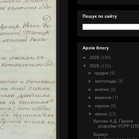
Пошук по сайту
Архів блогу
►
2026
(100)
▼
2025
(115)
►
грудня
(9)
►
листопада
(3)
►
жовтня
(3)
►
вересня
(7)
►
серпня
(9)
▼
липня
(12)
Каплан А.Д. Гірничі
розробки УСРР (19
Бахмут.