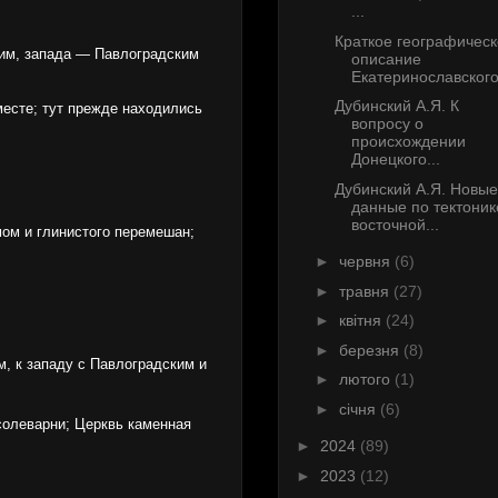
...
Краткое географичес
ким, запада — Павлоградским
описание
Екатеринославского.
Дубинский А.Я. К
месте; тут прежде находились
вопросу о
происхождении
Донецкого...
Дубинский А.Я. Новые
данные по тектоник
восточной...
мом и глинистого перемешан;
►
червня
(6)
►
травня
(27)
►
квітня
(24)
►
березня
(8)
, к западу с Павлоградским и
►
лютого
(1)
►
січня
(6)
 солеварни; Церквь каменная
►
2024
(89)
►
2023
(12)