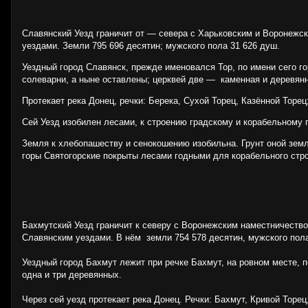
Славянский Уезд граничит от — севера с Харьковским и Воронежс
уездами. Земли 795 696 десятин; мужского пола 31 626 душ.
Уездный город Славянск, прежде именовался Тор, по имени сего го
солеварни, а ныне оставлены; церквей две — каменная и деревянн
Протекает река Донец, речки: Берека, Сухой Торец, Казённой Торец
Сей Уезд изобилен лесами, к строению градскому и корабельному 
Земля к хлебопашеству и сенокошению изобильна. Грунт оной земл
горы Святогорские покрыты лесами годными для корабельного стро
Бахмутский Уезд граничит к северу с Воронежским наместничество
Славянским уездами. В нём земли 754 578 десятин, мужского пола
Уездный город Бахмут лежит при речке Бахмут, на ровном месте, п
одна и три деревянных.
Через сей уезд протекает река Донец. Речки: Бахмут, Кривой Торе