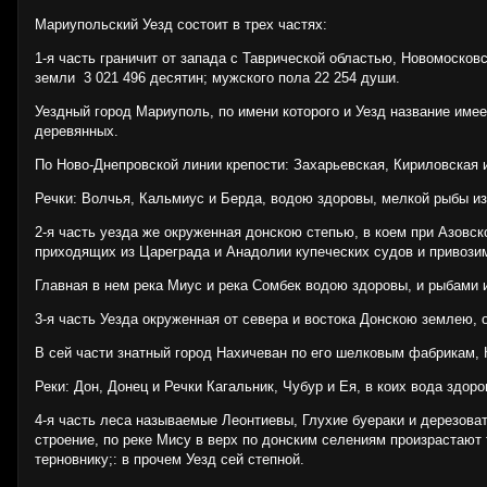
Мариупольский Уезд состоит в трех частях:
1-я часть граничит от запада с Таврической областью, Новомосков
земли 3 021 496 десятин; мужского пола 22 254 души.
Уездный город Мариуполь, по имени которого и Уезд название имее
деревянных.
По Ново-Днепровской линии крепости: Захарьевская, Кириловская и
Речки: Волчья, Кальмиус и Берда, водою здоровы, мелкой рыбы и
2-я часть уезда же окруженная донскою степью, в коем при Азовск
приходящих из Цареграда и Анадолии купеческих судов и привози
Главная в нем река Миус и река Сомбек водою здоровы, и рыбами 
3-я часть Уезда окруженная от севера и востока Донскою землею, 
В сей части знатный город Нахичеван по его шелковым фабрикам, 
Реки: Дон, Донец и Речки Кагальник, Чубур и Ея, в коих вода здо
4-я часть леса называемые Леонтиевы, Глухие буераки и дерезова
строение, по реке Мису в верх по донским селениям произрастают
терновнику;: в прочем Уезд сей степной.