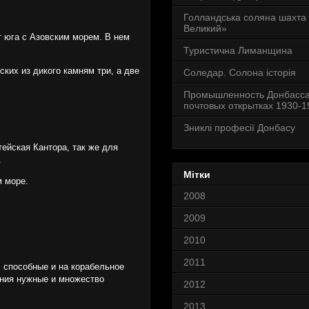
Голландська соляна шахта
Великий»
т юга с Азовским морем. В нем
Туристична Лиманщина
ких из дикого камням три, а две
Соледар. Солона історія
Промышленность Донбасса
почтовых открытках 1930-19
Зниклі професії Донбасу
тейская Кантора, так же для
.
Мітки
м море.
2008
2009
2010
2011
, способные и на корабельное
ения нужные и множество
2012
2013