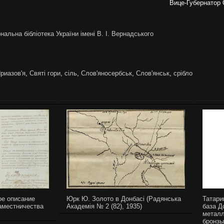
Вице-Губернатор 
альна бібліотека України імені В. І. Вернадського
риазов'я
,
Святі гори
,
сіль
,
Слов'яносербськ
,
Слов'янськ
,
срібло
ое описание
Юрк Ю. Золото в Донбасі (Радянська
Татари
аместничества
Академія № 2 (82), 1935)
база Д
металл
бронзы