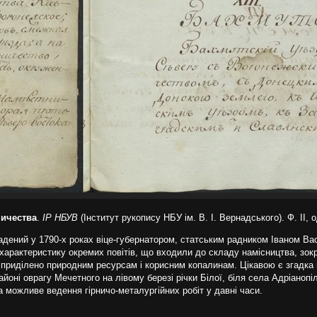
ничества
.
ІР НБУВ
(Інститут рукопису НБУ ім. В. І. Вернадського). Ф. ІІ, о
адений у 1790-х роках віце-губернатором, статським радником Іваном Ва
 характеристику окремих повітів, що входили до складу намісництва, зок
у приділено природним ресурсам і корисним копалинам. Цікавою є згадка 
йоні оврагу Мечетного на лівому березі річки Білої, біля села Адріанопі
 можливе ведення гірничо-металургійних робіт у давні часи.