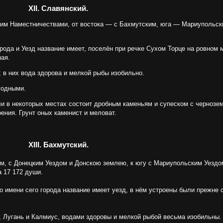
XII. Славянский.
ким Наместничествами, от востока — с Бахмутским, юга — Мариупольс
рода и Уезд название имеет, поселён при речке Сухом Торце на ровном 
ая.
; в них вода здорова и мелкой рыбы изобильно.
годными.
и в некоторых местах состоит дробным каменьям и супеском с чернозе
ения. Грунт оных каменист и меловат.
XIII. Бахмутский.
м, с Донецким Уездом и Донскою землею, к югу с Мариупольским Уездом
 17 172 души.
о имени сего города название имеет уезд, в нём устроены были прежне
ц, Лугань и Калмиус, водами здоровы и мелкой рыбой весьма изобильны.