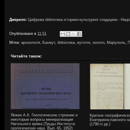
Джерело:
Цифрова бібліотека історико-культурної спадщини - Націон
Опубліковано в
11:51
Мітки:
археологія
,
Бахмут
,
бібліотека
,
вугілля
,
золото
,
Маріуполь
,
П
Читайте також:
Якжин А.А. Геологическое строение и
Краткое географическ
некоторые вопросы минерализации
Екатеринославского н
Нагольного кряжа (Труды Института
(1790-ті рр.)
геологических наук. Вып. 65, 1952)