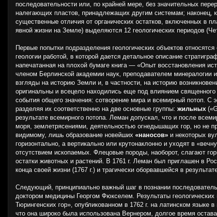
последовательности или, по крайней мере, без значительных пере
налегающих пластов, принадлежащих другим системам; наконец, 
существенные отличия от органических остатков, включенных в п
явной жизни на Земле) выделяются 12 геологических периодов (Чет
Первые попытки подразделения геологических объектов относятся 
геологии работой, в которой дается детальное описание стратигр
напечатанная на плохой бумаге книга — «Опыт восстановления истор
членом Берлинской академии наук, преподавателем минералогии и
взгляды на историю Земли и, в частности, на историю возникнов
оригинальны и всецело находились еще под влиянием священного 
события общего значения: сотворение мира и всемирный потоп. С 
разделяя их соответственно на две основные группы:
жильных
(«G
результате всемирного потопа. Леман допускал, что и после все
моря, землетрясениями, деятельностью огнедышащих гор, но не пр
видимому, лишь образование новейших
«наносов»
и некоторых вул
горизонтально, а вертикально или крутонаклонно и уходят в «веч­н
отсутствием ископаемых. Флецовые поро­ды, наоборот, слагают го
остатки животных и растений. В 1761 г. Леман был приглашен в Р
конца своей жизни (1767 г.) и траги­чески оборвавшейся в результ
Следующий, принципиально важный шаг в познании последо­вател
доктором медицины Георгом Фюкселем. Результаты геологических 
Тюрингенских гор», опубликованном в 1762 г. на латинском языке 
что она широко была использована Вернером, долгое время оста­в