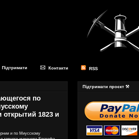
Підтримати
Контакти
RSS
Підтримати проєкт ⚒
рающегося по
иусскому
 открытий 1823 и
ернии и по Миусскому
ье горного инженера Евграфа