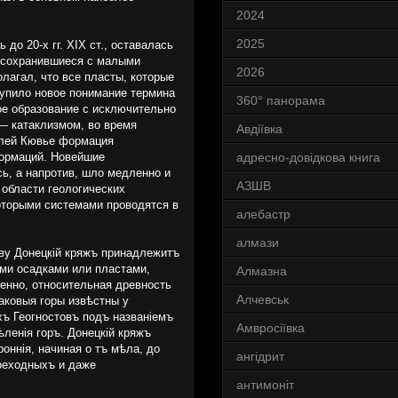
2024
2025
до 20-х гг. XIX ст., оставалась
, сохранившиеся с малыми
2026
лагал, что все пласты, которые
тупило новое понимание термина
360° панорама
е образование с исключительно
— катаклизмом, во время
Авдіївка
елей Кювье формация
формаций. Новейшие
адресно-довідкова книга
ь, а напротив, шло медленно и
АЗШВ
 области геологических
оторыми системами проводятся в
алебастр
алмази
ву Донецкій кряжъ принадлежитъ
ми осадками или пластами,
Алмазна
енно, относительная древность
Алчевськ
аковыя горы извѣстны у
хъ Геогностовъ подъ названіемъ
Амвросіївка
ѣленія горъ. Донецкій кряжъ
оннія, начиная о тъ мѣла, до
ангідрит
реходныхъ и даже
антимоніт