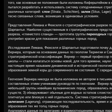
того, как основные ее положения были изложены Кеферштейном в ег
пытался разработать и использовать систему соподчиненных страт
различных категорий:
слои
(Strata , Schichten),
залеж
(Situs, Lager)
тесно связанных слоев, возникших в одинаковых условиях.
Представления Лемана и Фюкселя о стратиграфическом раз­резе п
Шарпантье. Наиболее существенным в стратиграфических представ
разреза, «глинистого сланца» — прототипа группы
переходных
го
употребил краски для показания различных горных пород.
Исследования Лемана, Фюкселя и Шарпантье подготовили почву дл
Вернера, которым на ос­новании данных по геологии Тюрингии и С
стратиграфической классификации. Вернер — первый профессор ге
шко­лы — стали излагаться основы новой, для того времени, наук
настоящее время называем динамической и исторической геологие
образования земной коры до современного ее состояния. С середин
Геогнозия Вернера никогда не была изложена ее ав­тором в письме
составленных этими учени­ками руководств по геогнозии. Вернер п
небольшой группы новей­ших вулканических пород, образовались во
существ; 3) обнаруживают обычные для водных остатков слоис­тост
плитчатую или близкую к ней от­дельность. Система стратиграфиче
залегания
(Lagerung), отражающее последовательность, время и э
образования тех же толщ горных пород.
Анализируя данные по залеганию и взаимоотношениям горных по­ро