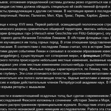
рывов; отложения определенной системы должны резко отделяться как о
каждая система должна обладать специально ей свойственной флорой 
ласты,принадлежащие к другим системам. В настоящее время в последн
вертичный; Неоген; Палеоген; Мел; Юра; Триас; Пермь; Карбон; Девон; 
еще к концу XVII века. Первой работой, освещающей геологическое стро
афического разреза сравнительно обширной территории, явилась небольш
ии флецовых гор» («Versuch einer Geschichte von Flötz-Gebürgen»), опу
 горного дела Иоганном Готлобом Леманом. В «Истории флецовых гор» 
ения изучавшихся им толщ горных пород. В этом отношении представлен
писания. В соответствии с последним Леман считал, что в истории Зем
этими двумя со­бытиями Леман и связывал в основном образование изве
anggebirge»), существующих «от сотворения мира», и
флецовых
(«Flötz
мирного потопа происходили небольшие местные изменения, вызванные н
идавал уже этим местным изменениям сколько-нибудь суще­ственного зн
канических пород. Жильные породы характеризуются, по Леману, тем, ч
ую глубину». Эти слои отли­чаются богатством - различны­ми металлами 
ризон­тально или полого залегающие пласты, бедные металлами и мине
оссию и избран действительным членом Петербургской академии наук. В
ате взрыва реторты с мышьяком.
ьности и взаимоотношений осадочных толщ был сделан современником Л
исследований Фюкселя изложены в сочинении: «История Земли и Мо­ря, 
в мало распространенном провинциальном журнале. Вследствие этого ра
алась почти незнакомой даже немецким исследователям. Работа эта ста