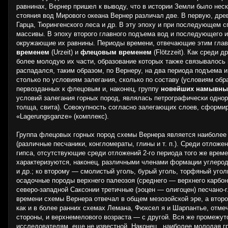
равнинах, Вернер пришел к выводу, что в истории Земли было нес
стояния вод Мирового океана Вернер различал две. В первую, дре
Гарца, Тюрингенского леса и др. В эту эпоху и при последующем
массивы. В эпоху вто­рого главного подъема вод и последующего 
окружающие их равнины. Периоды времени, отвечающие этим глав
временем
(Urzeit) и
флецовым временем
(Flötzzeit). Как среди 
более молодую их части, образование которых также связывалось
распадался, таким образом, по Вернеру, на два периода подъ­ема 
столько по условиям залегания, сколько по составу (условиям об
первозданных к флецовым и, нако­нец, группу
новейших намывны
условий залегания горных пород, являлась петрографически однор
толща, свита). Совокупность согласно залегающих слоев, сформи
«Lagerungsganze» (комплекс).
Группа флецовых горных пород схемы Вернера является наиболее
(различные песчаники, конгломераты, глины и т. п.). Среди отлож
гипса, отсутствующие среди отложений 2-го периода того же врем
характеризуются, наконец, различными членами формации углерода
и др.; ко вто­рому — смолистый уголь, бурый уголь, торфяный уго
осадочные породы верхнего палеозоя (среднего — верхнего карбон
северо-за­падной Саксонии третичные (эоцен — олигоцен) песчано
времени схемы Вернера отвечал в общем мезозойской эре, а второ
как и в более ранних схемах Лемана, Фюксел я и Шарпантье, от­м
стороны, и верхнемелового возраста — с другой. Вся же промежут
исследователям, еще не известной. Наконец , наиболее молодая г