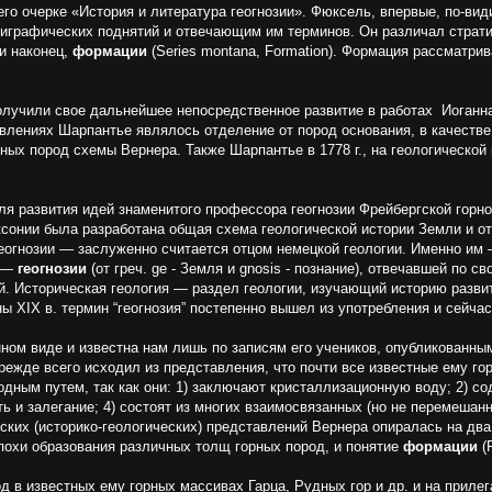
о очерке «История и литература геогнозии». Фюксель, впервые, по-види
и­графических поднятий и отвечающим им терминов. Он различал стра­т
 и наконец,
формации
(Series montana, Formation). Формация рассматри
олучили свое дальнейшее непосредственное развитие в работах Иоган
лениях Шарпантье являлось отделение от пород основания, в качестве 
рных пород схемы Вернера.
Также
Шарпантье в 1778 г., на геологической
я развития идей знаменитого профессора геогнозии Фрейбергской горн
аксонии была разработана общая схема геологической истории Земли и 
огнозии — заслуженно считается от­цом немецкой геологии. Именно и
и —
гео­гнозии
(от греч. ge - Земля и gnosis - познание), отвечавшей по 
й. Историческая геология — раздел геологии, изучающий историю разви
ы XIX в. термин “геогнозия” постепенно вышел из употребления и сейчас
нном виде и известна нам лишь по записям его учени­ков, опубликованны
режде всего исходил из представления, что почти все из­вестные ему г
дным путем, так как они: 1) заключают кристаллизационную воду; 2) сод
ь и залегание; 4) состоят из многих взаимосвязанных (но не пере­мешан
ских (историко-геологических) представлений Вернера опиралась на два
похи образования различных толщ горных пород, и понятие
формации
(
д в известных ему горных массивах Гарца, Рудных гор и др. и на прил