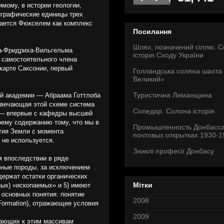
мому, в истории геологии,
играфические единицы трех
вается Фюкселем как комплекс
Посилання
Шлях, позначений сіллю. 
на-Фридриха-Вильгельма
історія Сходу України
само­стоятельного члена
 карте Саксонии,
первый
Голландська соляна шахта
Великий»
Туристична Лиманщина
ой академии — Абраама Готтлоба
отвечающая этой схеме система
Соледар. Солона історія
м — впервые с кафедры высшей
своему содержанию тому, что мы в
Промышленность Донбасса
тия Земли с момента
почтовых открытках 1930-19
 не используется.
Зниклі професії Донбасу
м впоследствии в ряде
орные породы, за исключением
ержат остатки органи­ческих
Мітки
ных) «ископаемых» и 5) имеют
 основных понятия: понятие
2008
Formation), отражающее условия
2009
егающих к этим массивам