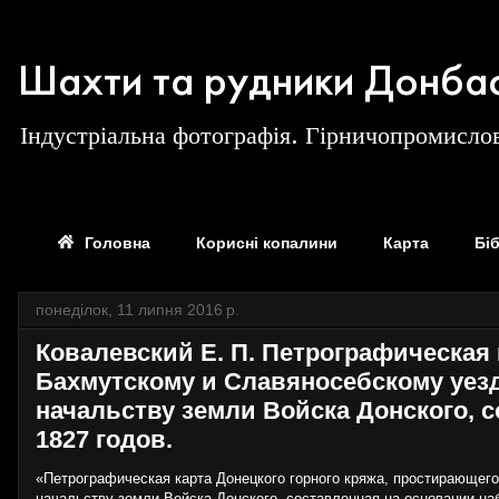
Шахти та рудники Донба
Індустріальна фотографія. Гірничопромислов
Головна
Корисні копалини
Карта
Бі
понеділок, 11 липня 2016 р.
Ковалевский Е. П. Петрографическая 
Бахмутскому и Славяносебскому уезд
начальству земли Войска Донского, 
1827 годов.
«Петрографическая карта Донецкого горного кряжа, простирающег
начальству земли Войска Донского, составленная на основании на