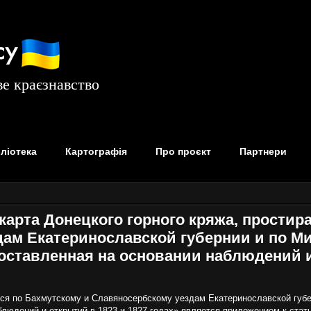
су
е краєзнавство
бліотека
Картографія
Про проєкт
Партнери
карта Донецкого горного кряжа, прости
ам Екатеринославской губернии и по М
составленная на основании наблюдений и
ося по Бахмутскому и Славяносербскому уездам Екатеринославской губ
блюдений и открытий в 1823 и 1827 годах» является приложением к стат