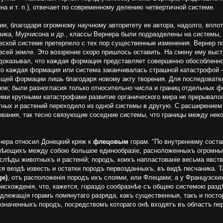
 и т. п.), от­вечает по современному делению четвертичной системе.
 благодаря огромному научному авторитету ее автора, надолго, вплоть 
вика, Мурчисона и др., классы Вернера были подразделены на системы
еской системе претерпело с тех пор существенные изменения. Вернер по
 всей земле. Это воззрение скоро пришлось оставить. На смену ему выс
доказывал, что каждая формация представляет совершенно обособленно
что каждая формация или система заканчивалась страшной катастрофой 
ующей формации лишь благодаря новому акту творения. Для последоват
ное; были разногласия только относительно числа и границ отдельных 
ми крупными катастрофами развитие органического мира не прерывалос
тных и растений переходило из одной системы в другую. С расширением
вания, так тесно связующие соседние системы, что границы между нек
нера относил Донецкий кряж к
флецовым
горам. "По внутреннему соста
имѣющихъ между собою большое единообразіе, расноложенныхъ огромны
ѣды животныхъ и растеній; породъ, коихъ напластованіе весьма явств
я вездѣ известь и остатки породъ первозданныхъ, въ видѣ песчаника. Т
ge)
, отъ расположенія породъ ихъ слоями, или Флецами; а у Французски
происхожденія, что, кажется, гораздо сообразнѣе съ общею системою разд
длежащія горамъ помянутаго разряда, какъ существенныя, такъ и постор
означенныхъ породъ, поcредствомъ котораго онѣ входятъ въ областъ пе