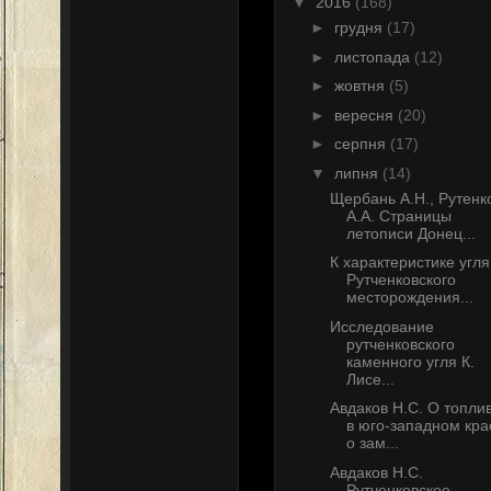
▼
2016
(168)
►
грудня
(17)
►
листопада
(12)
►
жовтня
(5)
►
вересня
(20)
►
серпня
(17)
▼
липня
(14)
Щербань А.Н., Рутенк
А.А. Страницы
летописи Донец...
К характеристике угля
Рутченковского
месторождения...
Исследование
рутченковского
каменного угля К.
Лисе...
Авдаков Н.С. О топли
в юго-западном кра
о зам...
Авдаков Н.С.
Рутченковское