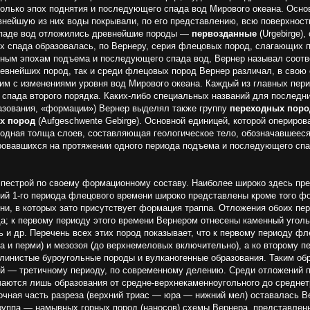
колько эпох поднятия и последующего спада вод Мирового океана. Осно
внейшую из них воды покрывали, по его представлению, всю поверхност
 спаде вод отложились древнейшие породы —
первоздан­ные
(Urgebirge)
их спада образовалась, по Вернеру, серия флецовых пород, слагающих 
ным эпохам подъема и последующего спада вод, Вернер называл соот
древнейших пород, так и среди флецовых пород Вер­нер различал, в сво
 им с изменениями уровня вод Мирового океана. Каждый из главных пер
и спада второго порядка. Каких-либо специальных названий для последн
разования, «формации») Вернер выделял также группу
переходных поро
х пород
(Aufgeschwente Gebirge). Основной единицей, которой опериро
од­ная толща слоев, составляющая геологическое тело, обозначавшееся
ровавшихся на протяжении одного периода подъема и последующего спад
 пестрой по своему формационному составу. Наиболее широко здесь п
ений 1-го периода флецового времени широ­ко представлены кроме того 
ени, в ко­торых зато присутствует формация траппа. Отложения обоих п
; к первому периоду этого времени Вернером отне­сены каменный уголь
ль и др. Перечень всех этих пород показывает, что к первому периоду ф
а и перми) и мезозоя (до верхнемеловых включительно), а ко второму 
-глинистые буроугольные породы и вулканогенные образования. Таким о
й — третичному периоду, по современному делению. Среди отложений пе
ечаются лишь образования от средне-верхнекаменноугольного до среднет
очная часть разреза (верхний триас — юра — нижний мел) оставалась Ве
руппа — намывных горных пород (на­носов) схемы Вернера, представлен