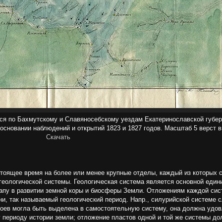
ося по Бахмутскому и Славяносебскому уездам Екатеринославской губе
 основании наблюдений и открытий 1823 и 1827 годов. Масштаб 5 верст 
Скачать
стоящее время на более или менее крупные отделы, каждый из которых 
е геологической системы. Геологическая система является основной еди
апу в развитии земной коры и биосферы Земли. Отложениям каждой сис
, так называемый геологический период. Напр., силурийской системе с
а слоев могла быть выделена в самостоятельную систему, она должна уд
 периоду истории земли; отложение пластов одной и той же системы д