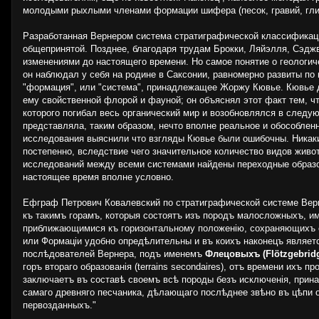
молодыми рыхлыми членами формации шифера (песок, гравий, глина
Разработанная Вернером система стратиграфической классифи­кации,
общепринятой. Позднее, благодаря трудам Брокки, Ляйэлля, Сэдж
изменениями до настоящего времени. Но самое понятие о геологич
он наблюдал у себя на родине в Саксонии, равномерно развиты по
"формация", или "система", принадлежащее Жоржу Кювье. Кювье 
ему свойственной флорой и фауной; он объяснял этот факт тем, 
которого погибал весь органический мир и возобновлялся в след
представляла, таким образом, нечто вполне реальное и обособлен
исследования выяснили что взгляды Кювье были ошибочны. Никаки
постепенно, вследствие чего значительное количество видов живо
исследований между всеми системами найдены переходные образо
настоящее время вполне условно.
Ефграф Петрович Ковалевский по стратиграфической системе Вер
къ такимъ горамъ, которыя состоятъ изъ породъ малосложныхъ, 
приближающимися къ горизонтальному положенію, сохраняющихъ сл
или Формаціи удобно опредѣлительны и въ коихъ наконецъ являетс
послѣдователей Вернера, подъ именемъ
Флецовыхъ (Flötzgebrid
горъ втораго образованія (terrains secondaires), отъ времени ихъ 
заключаетъ въ составѣ своемъ всѣ породы безъ исключенія, прина
самаго древняго песчаника, дѣлающаго послѣднее звѣно въ цѣпи 
первозданныхъ."