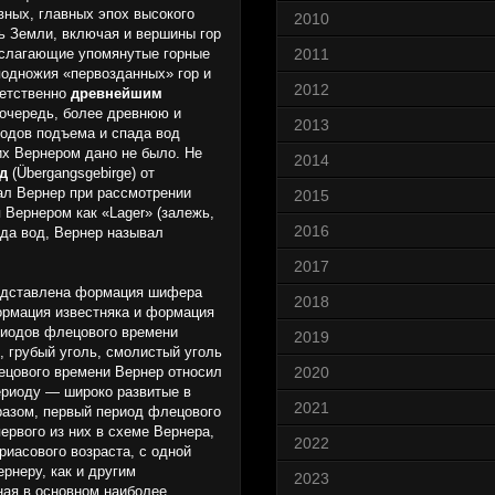
вных, главных эпох высокого
2010
ь Земли, вклю­чая и вершины гор
, слагающие упомянутые горные
2011
подножия «первозданных» гор и
2012
ветственно
древнейшим
ю очередь, более древнюю и
2013
иодов подъема и спада вод
их Вернером дано не было. Не
2014
д
(Übergangsgebirge) от
вал Вернер при рассмотрении
2015
 Вернером как «Lager» (залежь,
2016
а вод, Вер­нер называл
2017
редставлена формация шифера
2018
формация известняка и формация
ериодов флецового времени
2019
, грубый уголь, смолистый уголь
лецового времени Вернер относил
2020
периоду — широко развитые в
2021
бразом, первый период флецового
рвого из них в схеме Вер­нера,
2022
риасового возраста, с одной
рнеру, как и другим
2023
ная в основном наиболее