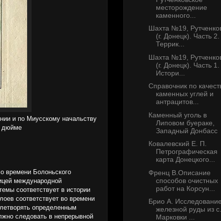
месторождение
каменного...
Шахта №19, Рутченко
(г. Донецк). Часть 2.
Террик...
Шахта №19, Рутченко
(г. Донецк). Часть 1.
Истори...
Справочник по качест
каменных углей и
антрацитов...
Каменный уголь в
рнии и по Миусскому начальству
Липовом буераке,
в дюйме
Западный Донбасс
Ковалевский Е. П.
Петрографическая
карта Донецкого...
со времени Болоньского
Френц В.Описание
способов очистных
ницей международной
работ на Корсун...
темы соответствует в истории
лоев соответствует во времени
Брио А. Исследовани
овлетворять определенным
железной руды из с
олжно следовать в непрерывной
Марковки ...