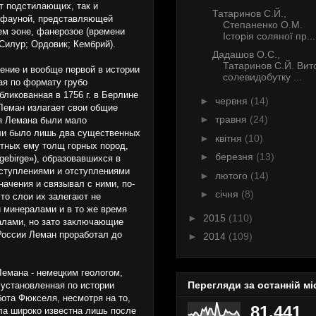
т подстилающих, так и
Татаринов С.Й.,
и фауной, представляющей
Степаненко О.М.
ем эоне, фанерозое (времени
Історія соляної пр...
Силур; Ордовик; Кембрий).
Дадашов О.С.,
Татаринов С.Й. Вит
ение и вообще первой в истории
солевидобутку ...
ая по формату грубо
бликованная в 1756 г. в Берлине
►
червня
(14)
Леман излагает свои общие
►
травня
(24)
ия Лемана были мало
ли было лишь два су­щественных
►
квітня
(10)
стных ему толщ горных пород,
►
березня
(13)
gebirge»), образовавшихся в
аступлениями и отступлениями
►
лютого
(14)
ачения и связывал с ними, по-
►
січня
(8)
то слои их залегают не
и минералами и в то же время
►
2015
(110)
ралами, но зато заключающие
 России Леман проработал до
►
2014
(109)
емана - немецким геологом,
Перегляди за останній мі
установленная по истории
бота Фюкселя, несмотря на то,
81,441
ла широко известна лишь после