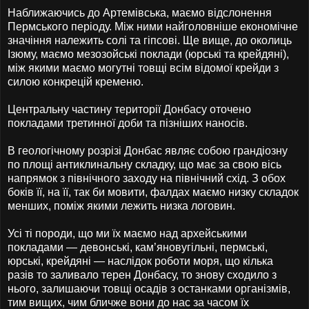
Наближаючись до Артемівська, маємо відслонення
Пермського періоду. Між ними найголовніше економічне
значіння належить солі та гіпсові. Ще вище, до околиць
Ізюму, маємо мезозойські поклади (юрські та крейдяні),
між якими маємо могутні товщі всім відомої крейди з
силою конкрецій кременю.
Центральну частину території Донбасу оточено
покладами третинної доби та пізніших наносів.
В геологічному розрізі Донбас являє собою грандіозну
по площі антиклинальну складку, що має за свою вісь
напрямок з північного заходу на північний схід. З обох
боків її, на її, так би мовити, фалдах маємо низку складок
менших, поміж якими лежить низка логовин.
Усі ті породи, що ми їх маємо над архейськими
покладами — девонські, кам’яновугільні, пермські,
юрські, крейдяні — наслідок роботи моря, що кілька
разів то заливало терен Донбасу, то знову сходило з
нього, залишаючи товщі осадів з останками організмів,
тим вищих, чим бличже вони до нас за часом їх