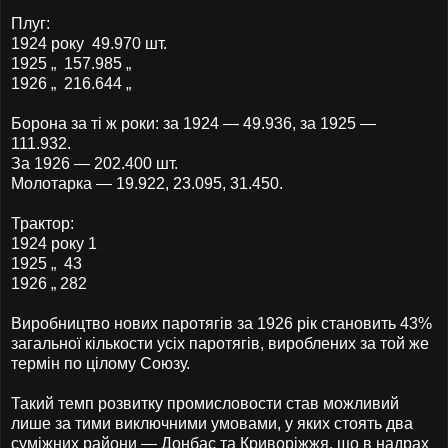
Плуг:
1924 року 49.970 шт.
1925 „ 157.985 „
1926 „ 216.644 „
Борона за ті ж роки: за 1924 — 49.936, за 1925 —
111.932.
За 1926 — 202.400 шт.
Молотарка — 19.922, 23.095, 31.450.
Трактор:
1924 року 1
1925 „ 43
1926 „ 282
Виробництво нових паротягів за 1926 рік становить 43%
загальної кількости усіх паротягів, вироблених за той же
термін по цілому Союзу.
Такий темп розвитку промисловости став можливий
лише за тими виключними умовами, у яких стоять два
суміжних райони — Донбас та Криворіжжя, що в надрах