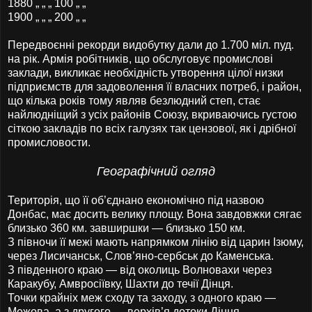
1880 „ „ „ 100 „ „
1900 „ „ „ 200 „ „
Передвоєнні рекорди видобутку дали до 1.700 міл. пуд.
на рік. Армія робітників, що обслуговує промислові
заклади, викликає необхідність утворення цілої низки
підприємств для задоволення її власних потреб, і район,
що кілька років тому являв безлюдний степ, стає
найлюдніщий з усіх районів Союзу, вкриваючись густою
сіткою закладів по всіх галузях так цензової, як і дрібної
промисловости.
Географічний огляд
Територія, що її об’єднано економічно під назвою
Донбас, має досить велику площу. Вона завдовжки сягає
близько 360 км. завширшки — близько 150 км.
З півночи її межі мають напрямком лінію від царин Ізюму,
через Лисичанськ, Слов’яно-сербськ до Каменська.
З південного краю — від околиць Волновахи через
Каракубу, Амвросіївку, Шахти до течії Дінця.
Точки крайніх меж сходу та заходу, з одного краю —
Межова, а з другого — верхів’я дотоки Дінця —