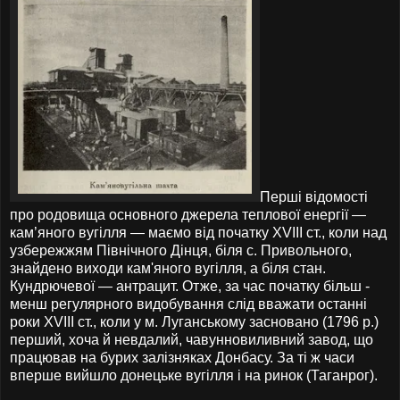
Перші відомості
про родовища основного джерела теплової енергії —
кам’яного вугілля — маємо від початку XVIII ст., коли над
узбережжям Північного Дінця, біля с. Привольного,
знайдено виходи кам'яного вугілля, а біля стан.
Кундрючевої — антрацит. Отже, за час початку більш -
менш регулярного видобування слід вважати останні
роки XVIII ст., коли у м. Луганському засновано (1796 р.)
перший, хоча й невдалий, чавунновиливний завод, що
працював на бурих залізняках Донбасу. За ті ж часи
вперше вийшло донецьке вугілля і на ринок (Таганрог).