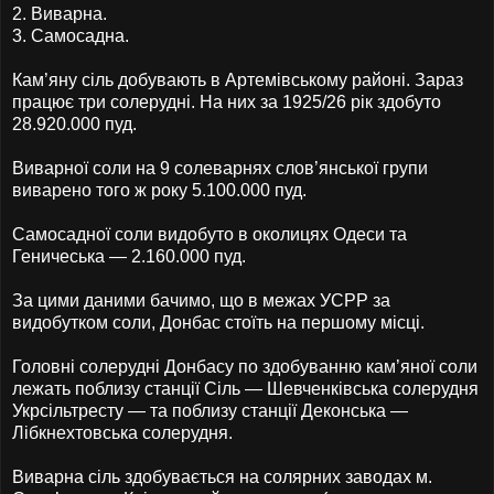
2. Виварна.
3. Самосадна.
Кам’яну сіль добувають в Артемівському районі. Зараз
працює три солерудні. На них за 1925/26 рік здобуто
28.920.000 пуд.
Виварної соли на 9 солеварнях слов’янської групи
виварено того ж року 5.100.000 пуд.
Самосадної соли видобуто в околицях Одеси та
Геничеська — 2.160.000 пуд.
За цими даними бачимо, що в межах УСРР за
видобутком соли, Донбас стоїть на першому місці.
Головні солерудні Донбасу по здобуванню кам’яної соли
лежать поблизу станції Сіль — Шевченківська солерудня
Укрсільтресту — та поблизу станції Деконська —
Лібкнехтовська солерудня.
Виварна сіль здобувається на солярних заводах м.