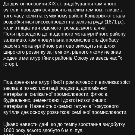
До другої половини XIX ст. видобування кам’яного
вугілля провадилося досить кволим темпом, і лише з
того часу, коли на суміжному районі Криворіжжя стала
розроблятися високопроцентна залізна руда (1871 р.),
коли з ініціативи відомого громадського діяча
Поля проведено до південного металургійного району
залізницю, кам’яновугільна промисловість Донбасу
разом з металургійною раптово виходять на шлях
широкого розвитку за темпом, рівного якому не знав
жоден з металургійних районів Союзу за ввесь час їх
історії.
Поширення металургійної промисловости викликає зріст
закладів по експлоатації родовищ допоміжних
матеріалів: силікатної промисловости, флюсів,
будівельних, цементових і довгої низки инших
матеріалів. Наявність окремих гатунків "кокусового"
вугілля дає основу розвиткові хемічної промисловости.
Цікаво навести дані що до темпу зростання видобутку.
1860 року всього здобуто 6 міл. пуд.