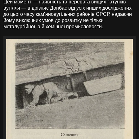
Цей момент — наявність та перевага вищих ґатунків
вугілля — відрізняє Донбас від усіх инших досліджених
до цього часу кам’яновугільних районів СРСР, надаючи
йому виключних умов до розвитку не тільки
металургійної, а й хемічної промисловости.