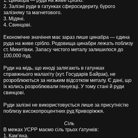
1. Цинабра — руда на живе срібло.
2. Залізні руди в гатунках сферосидериту, бурого
залізняку та магнетового.
3. Мідяні.
4. Свинцові.
Економічне значіння має зараз лише цинабра — єдина
руда на живе срібло. Родовища цинабри лежать поблизу
ст. Микитівки. Запасу чистого металу залишилося до
100.000 пуд.
Руди на мідь, що иноді залягають в гатунках
справжнього малахіту (хут. Государів Байрак), не
розроблюються за низьким відсотком металу. Є дані, що
їх колись розроблювали генуезці. У тому стані й руди
свинцові.
Руди залізні не використовується лише за присутністю
поблизу високопроцентних руд Криворіжжя.
Сіль
В межах УСРР маємо сіль трьох ґатунків:
1. Кам’яна.