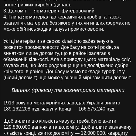
вогнетривких виробів (динас).
3.
Доломіт — як матеріял футеровочний.
4.
Глина як матеріал до керамічних виробів, а також
взагалі як матеріал, без якого у тих чи инших формах не
може обійтись жодна галузь промисловости.
Усі ці матеріали за своєю кількістю забезпечують
розвиток промисловости Донбасу на сотні років, за
винятком лише доломіту, що в районі залягає в
обмеженій кількості. Але з приводу цього матеріалу слід
зауважити, що його родовища ще не досліджено добре;
крім того, в районі Донбасу маємо поклади гуроф і т у
(білий доломіт), що може у значній мірі замінити доломіт.
Вапняк (флюси) та вогнетривкі матеріяли
1913 року на металургійних заводах України вилито
189.162.208 пуд. чавуну. Криці — 166.575.240 пуд.
Щоб вилити цю кількість чавуну, треба було вжити
129.830.000 вапняків та доломіту. Щоб вилити зазначену
кількість криці, вжито: доломіту — 12.000 000, кварциту