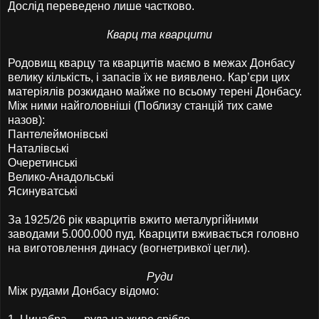
Дослід переведено лише частково.
Кварц та кварцити
Родовищ кварцу та кварцитів маємо в межах Донбасу
велику кількість, і запасів їх не виявлено. Кар’єри цих
матеріялів розкидано майже по всьому терені Донбасу.
Між ними найголовніші (Поблизу станцій тих саме
назов):
Пантелеймонівські
Наталівські
Очеретинські
Велико-Анадольські
Ясинуватські
За 1925/26 рік кварцитів вжито металургійними
заводами 5.000.000 пуд. Кварцити вживається головно
на виготовлення динасу (вогнетривкої цегли).
Руди
Між рудами Донбасу відомо: