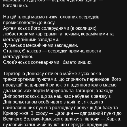
Кагальника.
На цій площі маємо низку головних осередків
промисловости Донбасу.
Артемівськ з його солеруднями (в околицях),
любастровими кар’єрами та печами, керамічними та
металургійними заводами.
Луганськ з механічними закладами.
Сталіно, Єнакієво — осередки промисловости
металургійної.
Слов'янськ з солеварнями і багато инших.
Територію Донбасу оточено майже з усіх боків
транспортними пунктами, що сприяють перекидові його
продукції на широкий ринок: з південного краю маємо
два морських порти Маріуполь та Таганрог; з заходу —
Дніпропетровськ, що за наш час набуває в звязку з
Дніпрельстаном особливого значіння, як один з
найголовніших пунктів розподілу продукції Донбасу та
Криворіжжя. Зі сходу — Царицин — одправний пункт до
Великого Волзько-Камського шляху; з півночи — Харків,
вузловий залізничий пункт, що передає продукцію