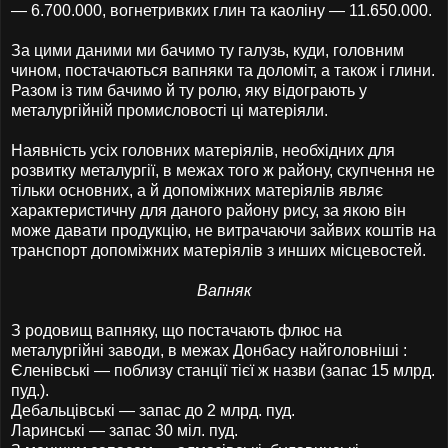
— 6.700.000, вогнетривких глин та каоліну — 11.650.000.
За цими даними ми бачимо ту галузь, куди, головним
чином, постачаються вапняки та доломіт, а також і глини.
Разом із тим бачимо й ту ролю, яку відограють у
металургійній промисловості ці матеріяли.
Наявність усіх головних матеріялів, необхідних для
розвитку металургії, в межах того ж району, скупчення не
тільки основних, а й допоміжних матеріялів являє
характеристичну для даного району рису, за якою він
може давати продукцію, не витрачаючи зайвих коштів на
транспорт допоміжних матеріялів з инших місцевостей.
Вапняк
З родовищ вапняку, що постачають флюс на
металургійні заводи, в межах Донбасу найголовніші :
Єленівські — поблизу станції тієї ж назви (запас 15 млрд.
пуд.).
Дебальцівські — запас до 2 млрд. пуд.
Ларинські — запас 30 міл. пуд.