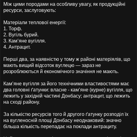
Між цими породами на особливу увагу, як продукційні
ресурси, заслуговують:
Матеріали теплової енергії:
1.
Торф.
2.
Вугіль бурий.
3.
Кам’яне вугілля.
4.
Антрацит.
Перші два, за наявністю у тому ж районі матеріялів, що
мають вищий відсоток вуглецю — зараз не
розроблюються й економічного значіння не мають.
Кам’яне вугілля за його технічними властивостями має
два головні ґатунки: власне - кам’яне (курне) вугілля, що
лежить у західній частині Донбасу; антрацит, що лежить
на сході району.
За кількістю ресурсів того й другого ґатунку розподіл їх
на вугленосній площі Донбасу неоднаковий: значно
більша кількість перепадає на поклади антрациту.