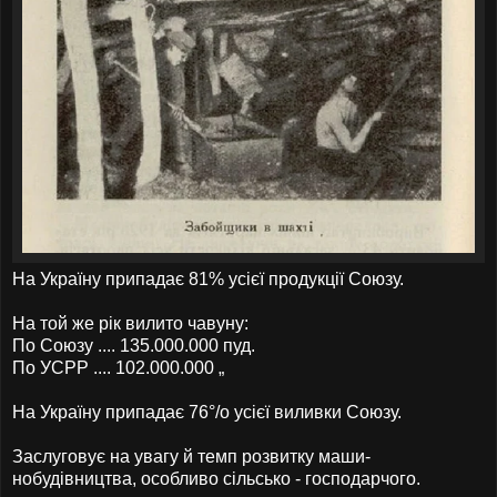
На Україну припадає 81% усієї продукції Союзу.
На той же рік вилито чавуну:
По Союзу .... 135.000.000 пуд.
По УСРР .... 102.000.000 „
На Україну припадає 76°/о усієї виливки Союзу.
Заслуговує на увагу й темп розвитку маши-
нобудівництва, особливо сільсько - господарчого.