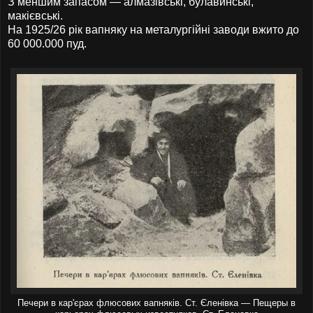
З меншим запасом — алмазівські, булавинські,
макієвські.
На 1925/26 рік вапняку на металургійні заводи вжито до
60 000.000 пуд.
Печери в кар'єрах флюсових вапняків. Ст. Єленівка
Пещеры в
—