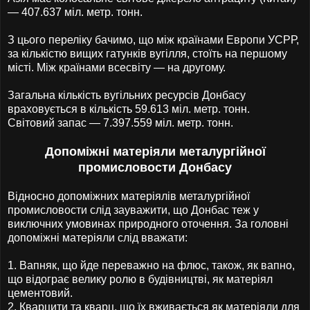
— 407.637 міл. метр. тонн.
З цього переліку бачимо, що між країнами Европи УСРР,
за кількістю вищих гатунків вугілля, стоїть на першому
місті. Між країнами всесвіту — на другому.
Загальна кількість вугільних ресурсів Донбасу
враховується в кількість 59.613 міл. метр. тонн.
Світовий запас — 7.397.559 міл. метр. тонн.
Допоміжні матеріяли металургійної
промисловости Донбасу
Відносно допоміжних матеріялів металургійної
промисловости слід зауважити, що Донбас теж у
виключних умовинах природного оточення. За головні
допоміжні матеріяли слід вважати:
1.
Вапняк, що йде переважно на флюс, також, як вапно,
що відограє велику ролю в будівництві, як матеріял
цементовий.
2.
Кварцити та кварц, що їх вживається як матеріяли для