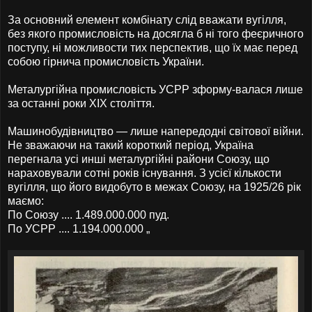
За основний елемент комбінату слід вважати вугілля,
без якого промисловість на досягла б ні того феєричного
поступу, ні можливости тих перспектив, що їх має перед
собою гірнича промисловість України.
Металургійна промисловість УСРР зформу-валася лише
за останні роки XIX століття.
Машинобудівництво — лише напередодні світової війни.
Не зважаючи на такий короткий період, Україна
перегнала усі инші металургійні райони Союзу, що
нараховували сотні років існування. З усієї кількости
вугілля, що його видобуто в межах Союзу, на 1925/26 рік
маємо:
По Союзу .... 1.489.000.000 пуд.
По УСРР .... 1.194.000.000 „