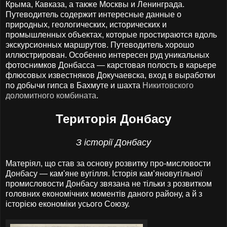
Крыма, Кавказа, а также Москвы и Ленинграда.
Путеводитель содержит интересные данные о
природных, геологических, исторических и
промышленных объектах, которые простираются вдоль
экскурсионных маршрутов. Путеводитель хорошо
иллюстрирован. Особенно интересен руд уникальных
фотоснимков Донбасса — карстовая полость в карьере
флюсовых известняков Докучаевска, вход в выработки
по добычи гипса в Бахмуте и шахта
Никитовского
доломитного комбината
.
Територія Донбасу
З історії Донбасу
Матеріял, що став за основу розвитку про-мисловости
Донбасу — кам'яне вугілля. Історія кам’яновугільної
промисловости Донбасу звязана не тільки з розвитком
головних економічних моментів даного району, а й з
історією економіки усього Союзу.