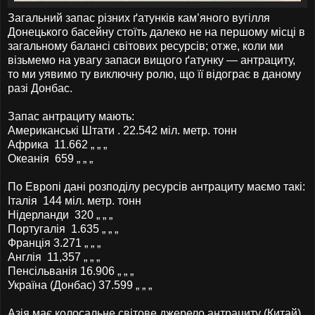
Загальний запас різних ґатунків кам’яного вугілля
Донецького басейну стоїть далеко не на першому місці в
загальному балансі світових ресурсів; отже, коли ми
візьмемо на увагу запаси вищого ґатунку — антрациту,
то ми уявимо ту виключну ролю, що її відограє в даному
разі Донбас.
Запас антрациту мають:
Американські Штати . 22.542 міл. метр. тонн
Африка
11.662 „ „ „
Океанія
659 „ „ „
По Европі дані розподілу ресурсів антрациту маємо такі:
Італія 144 міл. метр. тонн
Нідерланди 320 „ „ „
Португалія 1.635 „ „ „
Франція
3.271 „ „ „
Англія 11,357 „ „ „
Пенсільванія 16.906 „ „ „
Україна (Донбас) 37.599 „ „ „
Азія має колосальне світове джерело антрациту (Китай)