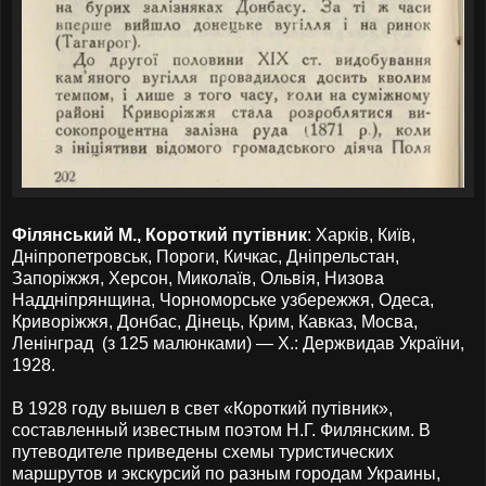
Філянський М., Короткий путівник
: Харків, Київ,
Дніпропетровськ, Пороги, Кичкас, Дніпрельстан,
Запоріжжя, Херсон, Миколаїв, Ольвія, Низова
Наддніпрянщина, Чорноморське узбережжя, Одеса,
Криворіжжя, Донбас, Дінець, Крим, Кавказ, Мосва,
Ленінград (з 125 малюнками) — X.: Держвидав України,
1928.
В 1928 году вышел в свет «Короткий путівник»,
составленный известным поэтом Н.Г. Филянским. В
путеводителе приведены схемы туристических
маршрутов и экскурсий по разным городам Украины,