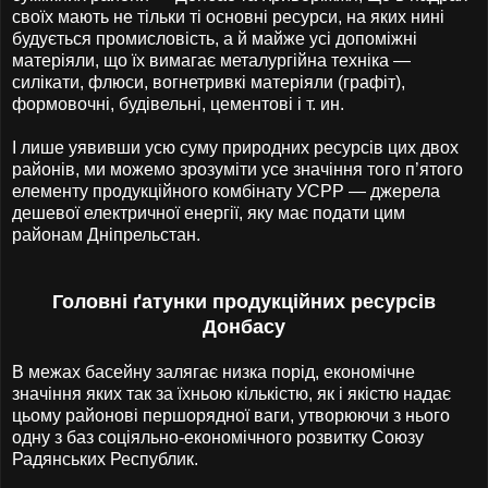
своїх мають не тільки ті основні ресурси, на яких нині
будується промисловість, а й майже усі допоміжні
матеріяли, що їх вимагає металургійна техніка —
силікати, флюси, вогнетривкі матеріяли (графіт),
формовочні, будівельні, цементові і т. ин.
І лише уявивши усю суму природних ресурсів цих двох
районів, ми можемо зрозуміти усе значіння того п’ятого
елементу продукційного комбінату УСРР — джерела
дешевої електричної енергії, яку має подати цим
районам Дніпрельстан.
Головні ґатунки продукційних ресурсів
Донбасу
В межах басейну залягає низка порід, економічне
значіння яких так за їхньою кількістю, як і якістю надає
цьому районові першорядної ваги, утворюючи з нього
одну з баз соціяльно-економічного розвитку Союзу
Радянських Республик.