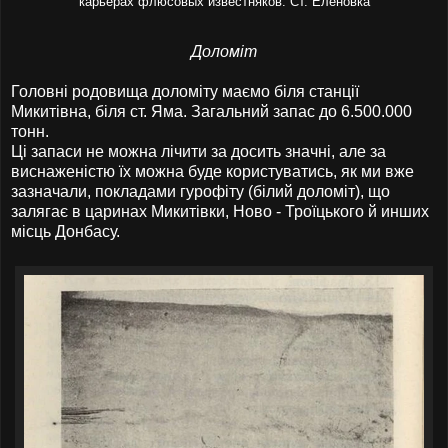
карьерах флюсовых известняков. Ст. Еленовка
Доломіт
Головні родовища доломіту маємо біля станції
Микитівна, біля ст. Яма. Загальний запас до 6.500.000
тонн.
Ці запаси не можна лічити за досить значні, але за
виснаженістю їх можна буде користуватись, як ми вже
зазначали, покладами гурофіту (білий доломіт), що
залягає в царинах Микитівки, Ново - Троїцького й инших
місць Донбасу.