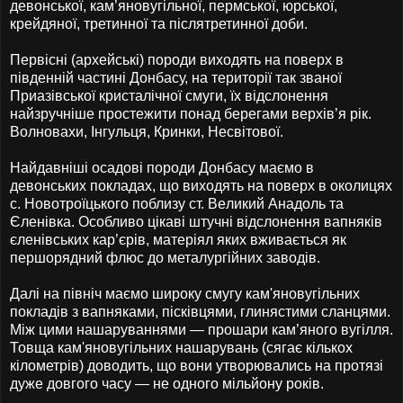
девонської, кам’яновугільної, пермської, юрської,
крейдяної, третинної та післятретинної доби.
Первісні (архейські) породи виходять на поверх в
південній частині Донбасу, на території так званої
Приазівської кристалічної смуги, їх відслонення
найзручніше простежити понад берегами верхів’я рік.
Волновахи, Інгульця, Кринки, Несвітової.
Найдавніші осадові породи Донбасу маємо в
девонських покладах, що виходять на поверх в околицях
с. Новотроїцького поблизу ст. Beликий Анадоль та
Єленівка. Особливо цікаві штучні відслонення вапняків
єленівських кар’єрів, матеріял яких вживається як
першорядний флюс до металургійних заводів.
Далі на північ маємо широку смугу кам'яновугільних
покладів з вапняками, пісківцями, глинястими сланцями.
Між цими нашаруваннями — прошари кам’яного вугілля.
Товща кам'яновугільних нашарувань (сягає кількох
кілометрів) доводить, що вони утворювались на протязі
дуже довгого часу — не одного мільйону років.