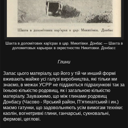
Шахта в доломітових кар'єрах в цар. Микитівки. Донбас — Шахта в
доломитовых карьерах в окрестностях Никитовки. Донбасс
Глини
Запас цього матеріалу, що його у тій чи инший формі
вживають майже усі галузі виробництва, які тільки ми
знаємо, в межах УСРР не піддаються підрахункові так за
їхньою кількістю родовищ, як і загальною кількістю
матеріалу. Зауважимо, що між глинами родовищ
Донбасу (Часово - Ярський район, П’ятихатський і ин.)
маємо гатунки, що задовольняють усім вимогам техніки:
каолін, вогнетривкі глини, ганчарські, сукновальні,
фермові, цеглові.