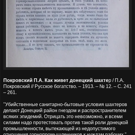
Покровский П.А. Как живет донецкий шахте
р / П.А.
Покровский // Русское богатство. – 1913. – № 12. – С. 241
– 261.
"Убийственные санитарно-бытовые условия шахтеров
делают Донецкий район гнездом и распространителем
всяких эпидемий. Отрицать это невозможно, и всеми
силами надо протестовать против такой роли донецкой
промышленности, вытекающей из недопустимого
отношения горнопромышленников к нуждам рабочих."