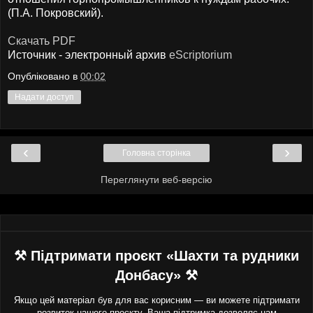
(П.А. Покровский).
Скачать PDF
Источник - электронный архив
eScriptorium
Опубліковано в
00:02
Надати доступ
‹
›
Головна сторінка
Переглянути веб-версію
⚒ Підтримати проєкт «Шахти та рудники
Донбасу» ⚒
Якщо цей матеріал був для вас корисним — ви можете підтримати
розвиток нашого проєкту. Ваша підтримка дозволяє нам