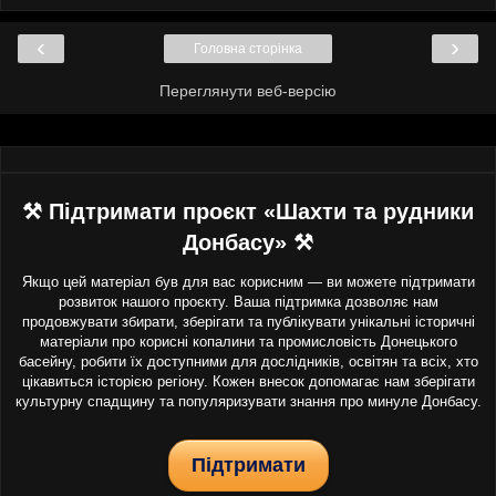
‹
›
Головна сторінка
Переглянути веб-версію
⚒ Підтримати проєкт «Шахти та рудники
Донбасу» ⚒
Якщо цей матеріал був для вас корисним — ви можете підтримати
розвиток нашого проєкту. Ваша підтримка дозволяє нам
продовжувати збирати, зберігати та публікувати унікальні історичні
матеріали про корисні копалини та промисловість Донецького
басейну, робити їх доступними для дослідників, освітян та всіх, хто
цікавиться історією регіону. Кожен внесок допомагає нам зберігати
культурну спадщину та популяризувати знання про минуле Донбасу.
Підтримати