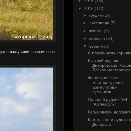
►
2016
(168)
▼
2015
(110)
►
грудня
(14)
►
листопада
(5)
►
жовтня
(8)
►
вересня
(14)
▼
серпня
(6)
вую выемку соли, современная
С праздником, горняк
Бывший рудник
Днепровский. Часов
Ярское месторожде.
Фенольнянское
месторождение
аргиллитов и
суглинков
Соляной рудник №4 
"Артемсоль"
Гольмовский доломит
Карта шахт и руднико
Донбасса