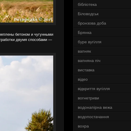
бібліотека
Біловодськ
бронзова доба
Брянка
креплены бетоном и чугунными
отработки двумя способами —
буре вугілля
вапняк
вапняна піч
виставка
відео
відкриття вугілля
вогнетриви
водонапірна вежа
водопостачання
вохра