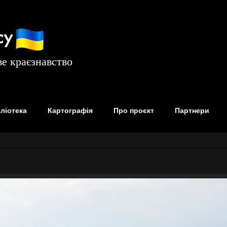
су
е краєзнавство
бліотека
Картографія
Про проєкт
Партнери