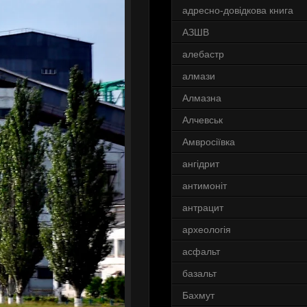
адресно-довідкова книга
АЗШВ
алебастр
алмази
Алмазна
Алчевськ
Амвросіївка
ангідрит
антимоніт
антрацит
археологія
асфальт
базальт
Бахмут