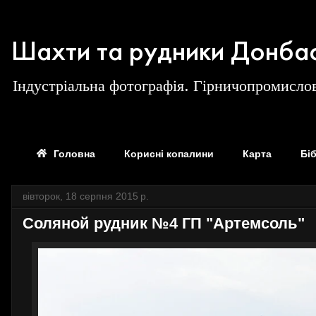
Шахти та рудники Донба
Індустріальна фотографія. Гірничопромислов
Головна
Корисні копалини
Карта
Бі
вівторок, 18 серпня 2015 р.
Соляной рудник №4 ГП "Артемсоль"