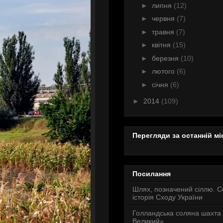
►
липня
(12)
►
червня
(7)
►
травня
(7)
►
квітня
(15)
►
березня
(10)
►
лютого
(6)
►
січня
(6)
►
2014
(109)
Перегляди за останній мі
Посилання
Шлях, позначений сіллю. 
історія Сходу України
Голландська соляна шахта
Великий»