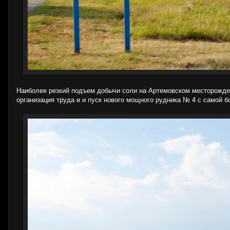
Наиболее резкий подъем добычи соли на Артемовском месторожден
организация труда и и пуск нового мощного рудника № 4 с самой б