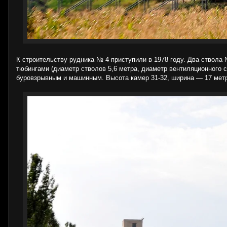
К строительству рудника № 4 приступили в 1978 году. Два ствола 
тюбингами (диаметр стволов 5,6 метра, диаметр вентиляционного 
буровзрывным и машинным. Высота камер 31-32, ширина — 17 метр