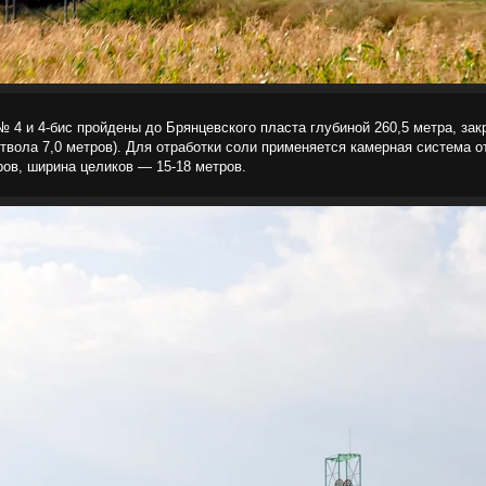
№ 4 и 4-бис пройдены до Брянцевского пласта глубиной 260,5 метра, за
ствола 7,0 метров). Для отработки соли применяется камерная система 
ов, ширина целиков — 15-18 метров.