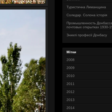
Туристична Лиманщина
Соледар. Солона історія
Промышленность Донбасса
почтовых открытках 1930-19
Зниклі професії Донбасу
Мітки
2008
2009
2010
2011
2012
2013
2014