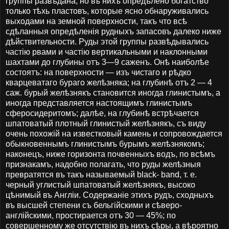
группы развѣдана, но въ нихъ опредѣлено богатство
только тѣхь пластовъ, которые ясно обнаруживались
выходами на земной поверхности, такъ что всѣ
сдѣланныя опредѣленія рудныхъ запасовъ далеко ниже
дѣйствительности. Руды этой группы развѣдывались
частію рвами и частію вертикальными и наклонными
шахтами до глубины отъ 3—9 саженъ. Онѣ наиболѣе
состоятъ: на поверхности — изъ чистаго и рѣдко
кварцеватаго бураго желѣзняка; на глубинѣ отъ 2 — 4
саж. бурый желѣзнякъ становится иногда глинистымъ, а
иногда представляется настоящимъ глинистымъ
сферосидеритомъ; далѣе, на глубинѣ встрѣчается
шпатоватый плотный глинистый желѣзнякъ, съ виду
очень похожій на известковый камень и сопровождается
обыкновеннымъ глинистымъ бурымъ желѣзнякомъ;
наконецъ, ниже горизонта почвенныхъ водъ, по всѣмъ
признакамъ, надобно полагать, что руды желѣзныя
превратятся въ такъ называемый black- band, т. е.
черный углистый шпатоватый желѣзнякъ, высоко
цѣнимый въ Англіи. Содержаніе этихъ рудъ, сходныхъ
въ высшей степени съ бельгійскими и сѣверо-
англійскими, простирается отъ 30 — 45%; по
совершенному же отсутствію въ нихъ сѣры, а вѣроятно