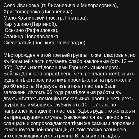
Село Ивановка (гг. Лисаневича и Милорадовича),
Христофоровка (Лисаневича),
Мало-Крѣпинской (пос. гр. Платова),
Картушино (Пертиной),
Юськино (Рафаиловка),
Станица Новопавловка,
Скелеватый (пос. княг. Чевчевадзе).
Мѣсторожденія этой третьей группы то же пластовыя, но
въ большей части случаевъ слабо наклонныя (отъ 12 —
35°). Здѣсь изслѣдованіями Горныхъ Инженеровъ
Войска Донскаго опредѣлены четыре пласта желѣзныхъ
рудъ и нѣкоторые изъ нихъ прослѣжены на протяженіи
до 60 верстъ. На двухъ изъ этихъ пластовъ были
заложены лѣтомъ 66 года развѣдочныя работы въ
двухъ мѣстахъ помощію нѣсколькихъ рвовъ и четырехъ
шурфовъ, имѣвшихъ глубину отъ 10—17 саж. по
направленію паденія пластовъ. Здѣсь руды, то же какъ и
въ предыдущемъ случаѣ, (заключаются въ глинистыхъ
сланцахъ и сопровождаются тѣми же самыми породами
каменноугольной формаціи, съ тою только разницею,
что спекающійся уголь группы В. замѣняетъ здѣсь