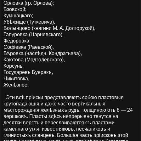
Орловка (гр. Орлова);
Бзовской;
Кумшацкаго;
Убѣжище (Туткевича),
Волынцово (княгини М. А. Долгорукой),
Гапуровка (Нарневскаго),
Федоровка,
Софiевка (Раевской),
Вѣровка (наслѣдн. Кондратьева),
Каютова (Модзолевскаго),
Корсунь,
Государевъ Буеракъ,
Никитовка,
Желѣзное.
Эти всѣ пріиски представляютъ собою пластовыя
крутопадающія и даже часто вертикальныя
мѣсторожденія желѣзныхъ рудъ, толщиною отъ 8 — 24
вершковъ. Пласты здѣсь непрерывно тянутся на
десятки верстъ и переслаиваются съ пластами
каменнаго угля, известняковъ, песчаниковъ и
глинистыхъ сланцевъ. Большая часть пріисковъ этой