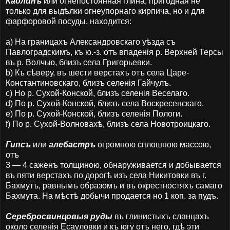
Каолинъ
или огнепостоянная глина, пригодная не
только для выдѣлки огнеупорнаго кирпича, но и для
фарфоровой посуды, находится:
a) На границахъ Александровскаго уѣзда съ
Павлоградскимъ, къ ю.-з. отъ впаденія р. Верхней Терсы
въ р. Волчью, близъ села Григорьевки.
b) Къ сѣверу, въ шести верстахъ отъ села Царе-
Константиновскаго, близъ селенія Гайчулъ.
c) Но р. Сухой-Конской, близъ селенія Веселаго.
d) По р. Сухой-Конской, близъ села Воскресенскаго.
e) По р. Сухой-Конской, близъ селенія Пологи.
f) По р. Сухой-Волновахѣ, близъ села Новотроицкаго.
Гипсъ
или
алебастръ
огромною сплошною массою,
отъ
3 — 4 саженъ толщиною, обнаруживается и добывается
въ пяти верстахъ по дорогѣ изъ села Никитовки въ г.
Бахмутъ, равнымъ образомъ и въ окрестностяхъ самаго
Бахмута. На мѣстѣ добычи продается но 1 коп. за пудъ.
Серебросвинцовыя руды
въ глинистыхъ сланцахъ
около селенія Есауловки и къ югу отъ него, гдѣ эти