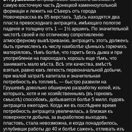
самую восточную часть Донецкой каменноугольной
формаціи и лежитъ на Сѣверъ отъ города
Новочеркасска въ 85 верстахъ. Здѣсь находятся два
пласта превосходнаго антрацита, имѣющаго пологое
паденіе и толщину отъ 1 — 1½ аршинъ. По значительной
чистотѣ своей и по отличному сопротивленію
атмосферному вывѣтриванію, антрацитъ этотъ долженъ
быть причисленъ къ числу наиболѣе цѣнныхъ горючихъ
матеріяловъ, тѣмъ болѣе, что горитъ безъ дыма и при
употребленіи на пароходахъ хорошъ еще тѣмъ, что
занимаетъ мало мѣста. Всѣ эти качества, вмѣстѣ
взятыя, равно какъ легкость первоначальной добычи,
при малой затратѣ капитала и значительная
потребность въ топливѣ, — быстро развили на
Грушевкѣ довольно обширную разработку копей, изъ
которыхъ, хотя и не хозяйственнымъ (въ горномъ
смыслѣ) способомъ, добывается болѣе 5 милл. пудовъ
антрацита ежегодно. Когда же въ послѣднее время
потребность антрацита увеличилась, а близкая къ
поверхности добыча, за выработкою выходовъ
пластовъ, стала невозможна, и когда понадобилось,
углубивши работы до 40 и болѣе саженъ, отливать изъ