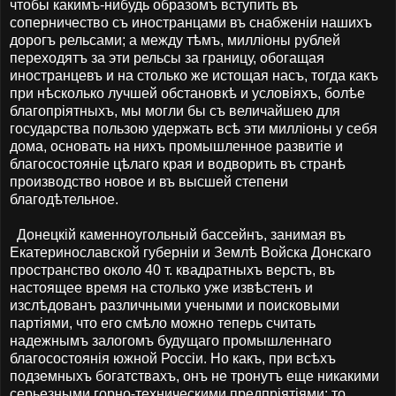
чтобы какимъ-нибудь образомъ вступить въ
соперничество съ иностранцами въ снабженіи нашихъ
дорогъ рельсами; а между тѣмъ, милліоны рублей
переходятъ за эти рельсы за границу, обогащая
иностранцевъ и на столько же истощая насъ, тогда какъ
при нѣсколько лучшей обстановкѣ и условіяхъ, болѣе
благопріятныхъ, мы могли бы съ величайшею для
государства пользою удержать всѣ эти милліоны у себя
дома, основать на нихъ промышленное развитіе и
благосостояніе цѣлаго края и водворить въ странѣ
производство новое и въ высшей степени
благодѣтельное.
Донецкій каменноугольный бассейнъ, занимая въ
Екатеринославской губерніи и Землѣ Войска Донскаго
пространство около 40 т. квадратныхъ верстъ, въ
настоящее время на столько уже извѣстенъ и
изслѣдованъ различными учеными и поисковыми
партіями, что его смѣло можно теперь считать
надежнымъ залогомъ будущаго промышленнаго
благосостоянія южной Россіи. Но какъ, при всѣхъ
подземныхъ богатствахъ, онъ не тронутъ еще никакими
серьезными горно-техническими предпріятіями; то