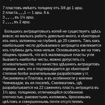
7 пластовъ имѣютъ толщину отъ 3/4 до 1 арш.
2 пласта „ „ „1 — 1 арш. 6 в.
3 „ „ .. „ въ 1½ арш.
2 „ „ „ „ въ 2 арш.
Большихъ антрацитовыхъ копей не существуетъ здѣсь
вовсе; но малыхъ работъ довольно много, и нѣкоторыя
изъ нихъ заложены на глубинѣ до 20 саженъ. Такъ какъ
наибольшее число добываемаго антрацита извлекается
изъ глубины дить пока нельзя. Основываясь же на томъ
общемъ правилѣ, что всѣ маломощные пласты угля
бываютъ наиболѣе чисты, можно допустить съ
основательностію, что качества здѣшнихъ антрацитовъ
хороши, какъ это и подтверждается до нѣкоторой
степени болѣе значительными разработками у гг.
Лисаневича и Платова, и въ особенности у княгини
Чевчевадзе, въ ея поселкѣ, Скелеватомъ, гдѣ
разрабатывается на 22 саженяхъ пластъ антрацита въ
1½ арш. толщиною, отличающійся особенною
плотностью, раковистымъ изломомъ, бронзовымъ
цвѣтомъ и совершеннымь почти отсутствіемъ