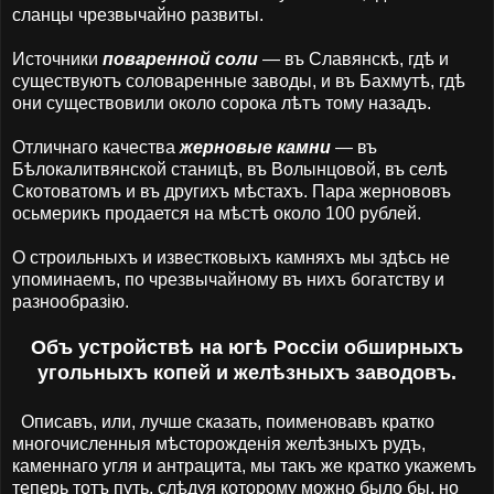
сланцы чрезвычайно развиты.
Источники
поваренной соли
— въ Славянскѣ, гдѣ и
существуютъ соловаренные заводы, и въ Бахмутѣ, гдѣ
они существовили около сорока лѣтъ тому назадъ.
Отличнаго качества
жерновые камни
— въ
Бѣлокалитвянской станицѣ, въ Волынцовой, въ селѣ
Скотоватомъ и въ другихъ мѣстахъ. Пара жернововъ
осьмерикъ продается на мѣстѣ около 100 рублей.
О строильныхъ и известковыхъ камняхъ мы здѣсь не
упоминаемъ, по чрезвычайному въ нихъ богатству и
разнообразію.
Объ устройствѣ на югѣ Россіи обширныхъ
угольныхъ копей и желѣзныхъ заводовъ.
Описавъ, или, лучше сказать, поименовавъ кратко
многочисленныя мѣсторожденія желѣзныхъ рудъ,
каменнаго угля и антрацита, мы такъ же кратко укажемъ
теперь тотъ путь, слѣдуя которому можно было бы, но