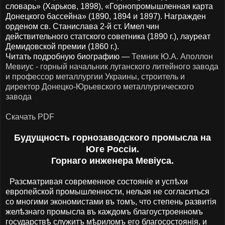
словарь» (Харьков, 1898), «Горнопромышленная карта
Донецкого бассейна» (1890, 1894 и 1897). Награжден
орденом св. Станислава 2-й ст. Имел чин
действительного статского советника (1890 г.), лауреат
Демидовской премии (1860 г.).
Читать подробную биографию —
Темник Ю.А. Аполлон
Мевиус - горный начальник луганского литейного завода
и профессор металлургии Украины, строитель и
директор Донецко-Юрьевского металлургического
завода
Скачать PDF
Будущность горнозаводского промысла на
Юге Россіи.
Горнаго инженера Мевіуса.
Разсматривая современное состояніе и успѣхи
европейской промышленности, нельзя не согласиться
со многими экономистами въ томъ, что степень развитія
желѣзнаго промысла въ каждомъ благоустроенномъ
государствѣ служитъ мѣриломъ его благосостоянія, и