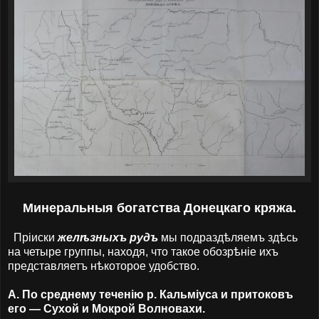
Минеральныя богатства Донецкаго кряжа.
Пріиски
желѣзныхъ рудъ
мы подраздѣляемъ здѣсь
на четыре группы, находя, что такое обозрѣніе ихъ
представляетъ нѣкоторое удобство.
А. По среднему теченію р. Кальміуса и притоковъ
его — Сухой и Мокрой Волновахи.