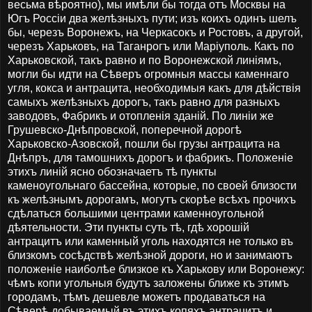
весьма вѣроятно), мы имѣли бы тогда отъ Москвы на
Югъ Россіи два желѣзныхъ пути; изъ коихъ одинъ шелъ
бы, черезъ Воронежъ, на Черкасокъ и Ростовъ, а другой,
черезъ Харьковъ, на Таганрогъ или Маріуполь. Какъ по
Харьковской, такъ равно и по Воронежской линіямъ,
могли бы идти на Сѣверъ огромныя массы каменнаго
угля, кокса и антрацита, необходимыя какъ для дѣйствія
самыхъ желѣзныхъ дорогъ, такъ равно для разныхъ
заводовъ, Фабрикъ и отопленія зданій. По линіи же
Грушевско-Днѣпровской, поперечной дорогѣ
Харьковско-Азовской, пошли бы грузы антрацита на
Днѣпръ, для тамошнихъ дорогъ и фабрикъ. Положеніе
этихъ линій ясно обозначаетъ тѣ пункты
каменоугольнаго бассейна, которые, по своей близости
къ желѣзнымъ дорогамъ, могутъ скорѣе всѣхъ прочихъ
сдѣлаться большими центрами каменноугольной
дѣятельности. Эти пункты суть тѣ, гдѣ хорошій
антрацитъ или каменный уголь находятся не только въ
близкомъ сосѣдствѣ желѣзной дороги, но и занимаютъ
положеніе наиболѣе близкое къ Харькову или Воронежу:
чѣмъ копи угольныя будутъ заложены ближе къ этимъ
городамъ, тѣмъ дешевле можетъ продаваться на
Сѣверѣ добываемый въ этихъ копяхъ антрацитъ и