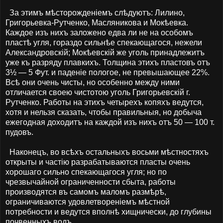
За этимъ мѣсторожденіемъ слѣдуютъ: Лилино,
Григорьевка-Рутченко, Масляникова и Мокѣевка.
Каждое изъ нихъ заложено едва ли не на особомъ
пластѣ угля, гораздо сильнѣе спекающагося, нежели
Александровскій; Мокѣевскій же уголь принадлежитъ
уже къ разряду плавкихъ. Толщина этихъ пластовъ отъ
3½ — 5 Фут. и паденіе пологое, не превышающее 22%.
Всѣ они очень чисты, но особенно между ними
отличается своею чистотою уголь Григорьевскій г.
Рутченко. Работы на этихъ четырехъ копяхъ ведутся,
хотя и нельзя сказать, чтобы правильныя, но добыча
ежегодная доходитъ на каждой изъ нихъ отъ 50 — 100 т.
пудовъ.
Наконецъ, во всѣхъ остальныхъ восьми мѣстностяхъ
открыты и частію разрабатываются пласты очень
хорошаго сильно спекающагося угля; но по
чрезвычайной ограниченности сбыта, работы
производятся въ самомъ маломъ размѣрѣ,
ограничиваются удовлетвореніемъ мѣстной
потребности и ведутся вполнѣ хищнически, до глубины
почвенныхъ водъ.