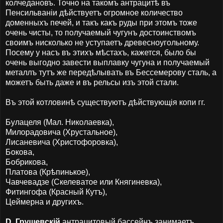
колчедановъ. Точно на такомъ антрацитѣ въ
Пенсильваніи дѣйствуетъ огромное количество
доменныхъ печей, и такъ какъ руды при этомъ тоже
очень чисты, то получаемый чугунъ достоинствомъ
своимъ нисколько не уступаетъ древесноугольному.
Посему у насъ въ этихъ мѣстахъ, кажется, было бы
очень выгодно завести выплавку чугуна и получаемый
металлъ тутъ же передѣлывать въ Бессемерову сталь, а
можетъ быть даже и въ рельсы изъ этой стали.
Въ этой котловинѣ существуютъ дѣйствующія копи гг.
Булацеля (Мал. Николаевка),
Милорадовича (Хрустальное),
Лисаневича (Христофоровка),
Бокова,
Бобрикова,
Платова (Крѣпинькое),
Чавчевадзе (Скелеватое или Княгиневка),
Фитингофа (Красный Кутъ),
Цеймерна и другихъ.
D. Грушевскій
антрацитовый бассейнъ занимаетъ