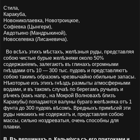
Стила,
Каракуба,
Новониколаевка, Новотроицкое,
Софiевка (Цынгери),
Авдотьино (Мандрыкиной),
Новоселевка (Лисаневича).
Во всѣхъ этихъ мѣстахъ, желѣзныя руды, представляя
собою чистые бурые желѣзняки около 50%
содержаніемъ, залегаютъ въ глинахъ огромными
гнѣздами отъ 10 — 300 тыс. пудовъ и представляютъ
собою такимъ образомъ чрезвычайно обильные запасы.
Нѣкоторые изъ этихъ гнѣздъ размыты атмосферными
водами, и въ такомъ случаѣ по берегамъ ручьевъ и
рѣчекъ (какъ напр., на Мокрой Волновахѣ близъ
Каракубы) попадаются валуны бураго желѣзняка отъ 1
фунта до 300 пудовъ вѣсомъ. Вредныхъ примѣсей эти
руды никакихъ не содержатъ и, представляя собою
массы, сильно ноздреватыя, очень способны для
плавки.
B. Въ вершинахъ р. Кальміуса съ его притоками и