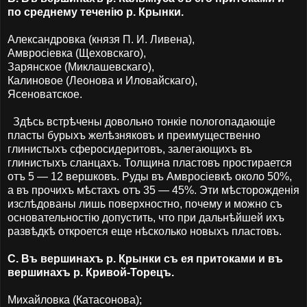
по среднему теченію р. Крынки.
Александровка (князя П. И. Ливена),
Амвросіевка (Щеховскаго),
Зарянское (Миклашевскаго),
Калиновое (Леонова и Иловайскаго),
Ясеноватское.
Здѣсь встрѣчены довольно тонкіе пологопадающіе
пласты бурыхъ желѣзняковъ и преимущественно
глинистыхъ сферосидеритовъ, залегающихъ въ
глинистыхъ сланцахъ. Толщина пластовъ простирается
отъ 5 — 12 вершковъ. Руды въ Амвросіевкѣ около 50%,
а въ прочихъ мѣстахъ отъ 35 — 45%. Эти мѣсторожденія
изслѣдованы лишь поверхностно, почему и можно съ
основательностію допустить, что при дальнѣйшей ихъ
развѣдкѣ откроется еще нѣсколько новыхъ пластовъ.
C. Въ вершинахъ р. Крынки съ ея притоками и въ
вершинахъ р. Кривой-Торецъ.
Михайловка (Катасонова);