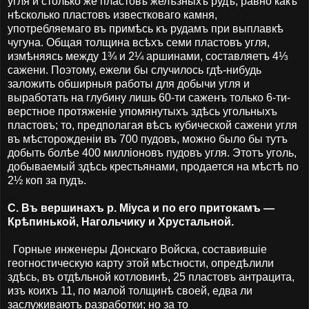
угля и столько же пластовъ желѣзныхъ рудъ, равно какъ
нѣсколько пластовъ известковаго камня,
употребляемаго въ примѣсь къ рудамъ при выплавкѣ
чугуна. Общая толщина всѣхъ семи пластовъ угля,
измѣняясь между 1¾ и 2¼ аршинами, составляетъ 4⅓
сажени. Поэтому, ежели бы случилось гдѣ-нибудь
заложить обширныя работы для добычи угля и
выработать на глубину лишь 60-ти саженъ только 6-ти-
верстное протяженіе упомянутыхъ здѣсь угольныхъ
пластовъ; то, предполагая вѣсъ кубической сажени угля
въ мѣсторожденіи въ 700 пудовъ, можно было бы тутъ
добыть болѣе 400 милліоновъ пудовъ угля. Этотъ уголь,
добываемый здѣсь крестьянами, продается на мѣстѣ по
2½ коп за пудъ.
С. Въ вершинахъ р. Міуса и по его притокамъ —
Крѣпинькой, Нагольчику и Хрустальной.
Горные инженеры Донскаго Войска, составившіе
геогностическую карту этой мѣстности, опредѣлили
здѣсь, въ отдѣльной котловинѣ, 25 пластовъ антрацита,
изъ коихъ 11, по малой толщинѣ своей, едва ли
заслуживаютъ разработки; но за то