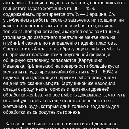
антрацитъ. Толщина рудныхъ пластовъ, состоящихъ изъ
глинистаго бураго желѣзняка въ 30 — 45%
содержаніемъ, простирается отъ ¾ — 1 аршина. Съ
углубленіемъ работъ, сколько замѣчено, ни толщина, ни
качество пластовъ замѣтно не измѣняются, и лишь
только съ поверхности руды кажутся едва замѣтными,
утолщаясь до извѣстнаго предѣла не менѣе какъ на
глубинѣ 4 саженъ по направленію паденія пластовъ.
Сверхъ этихъ 4 пластовъ, образующихъ здѣсь вмѣстѣ
съ прочими пластами каменноугольной формаціи
обширную котловину, попадаются (Картушино,
Ивановка, Крѣпинькая) на поверхности большіе куски
желѣзныхъ рудъ чрезвычайно богатыхъ (50— 60%) и
видимо принадлежащихъ другимъ мѣсторожденіямъ,
еще не отысканннымъ; въ Картушиной же находили
слѣды сыродутныхъ горновъ и признаки древней
обработки желѣза, что все вмѣстѣ доказываетъ, что тутъ
гдѣ- нибудь залегаютъ еще пласты очень богатыхъ
желѣзныхъ рудъ, которыя однѣ только и годились для
обработки въ сыродутныхъ горнахъ.
Какъ и выше было сказано, точныя изслѣдованія въ