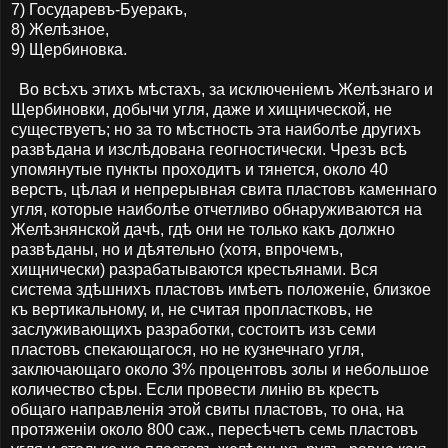
7) Государевъ-Буеракъ,
8) Желѣзное,
9) Щербиновка.
Во всѣхъ этихъ мѣстахъ, за исключеніемъ Желѣзнаго и
Щербиновки, добычи угля, даже и хищнической, не
существуетъ; но за то мѣстность эта наиболѣе другихъ
развѣдана и изслѣдована геогностически. Чрезъ всѣ
упомянутые пункты проходитъ и тянется, около 40
верстъ, цѣлая и непрерывная свита пластовъ каменнаго
угля, которые наиболѣе отчетливо обнаруживаются на
Желѣзнянской дачѣ, гдѣ они не только какъ должно
развѣданы, но и дѣятельно (хотя, впрочемъ,
хищнически) разрабатываются крестьянами. Вся
система здѣшнихъ пластовъ имѣетъ положеніе, близкое
къ вертикальному, и, не считая пропластковъ, не
заслуживающихъ разработки, состоитъ изъ семи
пластовъ спекающагося, но не кузнечнаго угля,
заключающаго около 3% процентовъ золы и небольшое
количество сѣры. Если провести линію въ крестъ
общаго направленія этой свиты пластовъ, то она, на
протяженіи около 800 саж., пересѣчетъ семь пластовъ