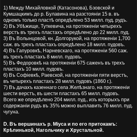
1) Между Михайловкой (Катасонова), Бзовской и
Кумшацкимъ до р. Булавина на разстояніи 15 в. въ
одномъ только пластѣ опредѣлено 53 милл. пуд. рудъ.
2) Въ Убѣжище, Туткевича, на протяженіи четырехъ
верстъ въ трехъ пластахъ опредѣлено до 22 милл. пуд.
3) Въ Волынцовой, кн. Долгорукой, на протяженіи 1,700
саж. въ трехъ пластахъ опредѣлено 18 милл. пудовъ.
4) Въ Гапуровкѣ, Нарневскаго, на протяженіи 560 саж.
въ трехъ пластахъ 8 милл. пудовъ.
5) Въ Федоровкѣ на протяженіи 675 саженъ въ трехъ
пластахъ 10 милл. пудовъ.
6) Въ Софiевкѣ, Раевской, на протяженіи пяти верстъ,
въ четырехъ пластахъ 28 милл. пудовъ (1860 г.).
7) Въ дачахъ казеннаго села Желѣзнаго, на протяженіи
шести верстъ, въ шести пластахъ 65 милл. пудовъ.
Всего же опредѣлено 204 милл. пуд., изъ которыхъ при
содержаніи рудъ въ З5% можно выплавить 76 милл. пуд.
чугуна.
D. Въ вершинахъ р. Міуса и по его притокамъ:
Крѣпинькой, Нагольчику и Хрустальной.