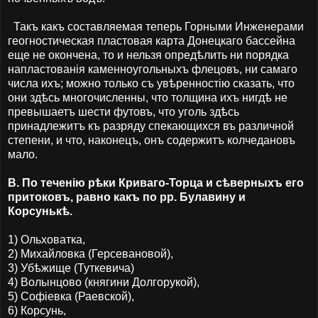
Такъ какъ составляемая теперь Горными Инженерами
геогностическая пластовая карта Донецкаго бассейна
еще не окончена, то и нельзя опредѣлить ни порядка
напластованія каменноугольныхъ флецовъ, ни самаго
числа ихъ; можно только съ увѣренностію сказать, что
они здѣсь многочисленны, что толщина ихъ нигдѣ не
превышаетъ шести футовъ, что уголь здѣсь
принадлежитъ къ разряду спекающихся въ различной
степени, и что, наконецъ, онъ содержитъ колчедановъ
мало.
В. По теченію рѣки Криваго-Торца и сѣверныхъ его
притоковъ, равно какъ по рр. Булавину и
Корсунькѣ.
1) Ольховатка,
2) Михайловка (Герсевановой),
3) Убѣжище (Туткевича)
4) Волынцово (княгини Долгорукой),
5) Софiевка (Раевской),
6) Корсунь,