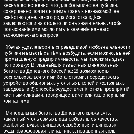
весьма естественно, что для большинства публики,
совершенно почти съ этимъ краемъ незнакомой, не
извѣстно даже, какого рода богатства здѣсь
заключаются и на столько ли онѣ значительны, чтобы
пользованіе ими могло имѣть значеніе важнаго
экономическаго вопроса.
Желая удовлетворить справедливой любознательности
публики и вмѣстѣ съ тѣмъ возбудить, если можно, въ ней
промышленую предпріимчивость, мы изложимъ здѣсь
по порядку: 1) главнѣйшія извѣстныя минеральныя
богатства Донецкаго бассейна; 2) возможность
воспользоваться этими богатствами, посредствомъ
устройства обширныхъ угольныхъ копей и желѣзныхъ
заводовъ, и 3) способъ осуществленія этихъ предпріятій
частными лицами, товариществами или акціонерными
компаніями.
Минеральныя богатства Донецкаго кряжа суть:
каменный уголь самыхъ разнообразныхъ качествъ,
желѣзныя руды, свинцово-серебряныя и цинковыя
руды, фарфоровая глина, гипсъ, поваренная соль,