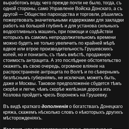
выработокъ воду, чего прежде почти не было, тогда, съ
одной стороны, само Управленіе Войска Донскаго, а съ
другой — Общество пароходства и торговли, рѣшились
пожертвовать значительными издержками для закладки
работъ на большей глубинѣ и для установа сильныхъ
водоотливныхъ машинъ, при помощи и содѣйствіи
которыхъ въ самомъ непродолжительномъ времени
можно будетъ не только увеличить по крайней мѣрѣ
вдвое или втрое производительность Грушевскихъ
копей, но и понизить, съ тѣмъ вмѣстѣ, продажную
стоимость антрацита. А это послѣднее обстоятельство
окажетъ, въ свою очередь, огромное вліяніе на
распространеніе антрацита по Волгѣ и по сѣвернымъ
безлѣснымъ губерніямъ, не исключая, можетъ быть,
даже и Москвы. Таковое предположеніе сбудется тѣмъ
скорѣе и легче, чѣмъ скорѣе желѣзная дорога изъ
Козлова пройдетъ чрезъ Воронежъ на Грушевку.
Въ видѣ краткаго
дополненія
о богатствахъ Донецкаго
кряжа, скажемъ нѣсколько словъ о нѣкоторыхъ другихъ
мѣсторожденіяхъ.