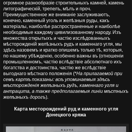
огромное разнообразіе строительныхъ камней, камень
литографическій, трепелъ, мѣлъ и проч.
Преимущественное же вниманіе заслуживаютъ,
конечно, каменный уголь и желѣзныя руды, какъ
матеріалы, наиболѣе распространенные и наиболѣе
необходимые каждому цивилизованному народу. Изъ
множества открытыхъ и частію изслѣдованныхъ
мѣсторожденій желѣзныхъ рудъ и каменнаго угля, мы
здѣсь назовемъ и кратко опишемъ только тѣ, которыя,
по нашему убѣжденію, особенно важны въ (отношеніи
промышленномъ, частію вслѣдствіе абсолютнаго ихъ
богатства и достоинства, частію же вслѣдствіе
выгоднаго мѣстнаго положенія (*
На прилагаемой при
семъ картѣ показаны: всѣ упоминаемыя здѣсь
мѣсторожденія желѣзныхъ рудъ, каменнаго угля и
антрацита, а также предполагаемыя линіи мѣстныхъ
желѣзныхъ дорогъ
).
Карта месторождений руд и каменного угля
Донецкого кряжа