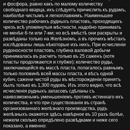
и фосфора, равно какъ по малому количеству
свободнаго кварца, ихъ слѣдуетъ причислить къ рудамъ,
наиболѣе чистымъ и легкоплавкимъ. Наименьшее
количество рабочихъ рудныхъ пластовъ, проходящихъ
чрезъ всѣ упомянутыя мѣстности, надобно принимать
не менѣе 6-ти или 7-ми; но всѣ вмѣстѣ они раскрыты и
развѣданы только на Желѣзномъ, а въ прочихъ мѣстахъ
изслѣдованы лишь нѣкоторые изъ нихъ. При исчисленіи
рудоносности пластовъ, глубина валовой добычи
принималась въ расчетъ только въ 25 саженъ (хотя
пласты продолжаются и глубже); количество руды,
заключающейся въ массѣ пласта, полагалось равнымъ
только половинѣ всей массы пласта, и вѣсъ одной
кубич. сажени чистой руды въ мѣсторожденіи принятъ
былъ только въ 1,300 пудовъ. Изъ этого видно, что всѣ
исчисленія рудныхъ запасовъ сдѣланы съ
наивозможнымъ уменьшеніемъ противъ истиннаго ихъ
количества, и что при существованіи въ странѣ
организованнаго желѣзнаго производства, рудъ
желѣзныхъ окажется здѣсь навѣрное въ 10 разъ болѣе,
нежели сколько опредѣлено развѣдками и ниже сего
показано, а именно: