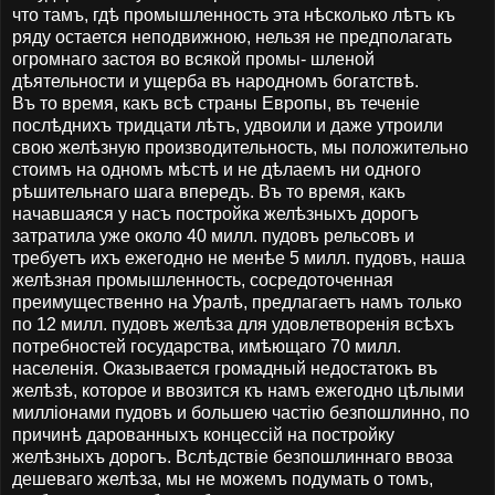
что тамъ, гдѣ промышленность эта нѣсколько лѣтъ къ
ряду остается неподвижною, нельзя не предполагать
огромнаго застоя во всякой промы- шленой
дѣятельности и ущерба въ народномъ богатствѣ.
Въ то время, какъ всѣ страны Европы, въ теченіе
послѣднихъ тридцати лѣтъ, удвоили и даже утроили
свою желѣзную производительность, мы положительно
стоимъ на одномъ мѣстѣ и не дѣлаемъ ни одного
рѣшительнаго шага впередъ. Въ то время, какъ
начавшаяся у насъ постройка желѣзныхъ дорогъ
затратила уже около 40 милл. пудовъ рельсовъ и
требуетъ ихъ ежегодно не менѣе 5 милл. пудовъ, наша
желѣзная промышленность, сосредоточенная
преимущественно на Уралѣ, предлагаетъ намъ только
по 12 милл. пудовъ желѣза для удовлетворенія всѣхъ
потребностей государства, имѣющаго 70 милл.
населенія. Оказывается громадный недостатокъ въ
желѣзѣ, которое и ввозится къ намъ ежегодно цѣлыми
милліонами пудовъ и большею частію безпошлинно, по
причинѣ дарованныхъ концессій на постройку
желѣзныхъ дорогъ. Вслѣдствіе безпошлиннаго ввоза
дешеваго желѣза, мы не можемъ подумать о томъ,