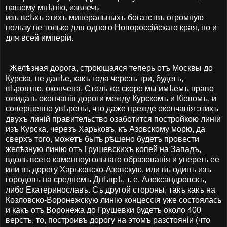
нашему мнѣнію, извлечь
изъ всѣхъ этихъ минеральныхъ богатствъ огромную
пользу не только для одного Новороссійскаго края, но и
для всей имперіи.
Желѣзная дорога, строющаяся теперь отъ Москвы до
Курска, не далѣе, какъ года черезъ три, будетъ,
вѣроятно, окончена. Столь же скоро мы имѣемъ право
ожидать окончанія дороги между Курскомъ и Кіевомъ, и
совершенно увѣрены, что даже прежде окончанія этихъ
двухъ линій правительство озаботится постройкою линіи
изъ Курска, черезъ Харьковъ, къ Азовскому морю, да
сверхъ того, можетъ быть рѣшено будетъ провести
желѣзную линію отъ Грушевскихъ копей на Западъ,
вдоль всего каменноугольнаго образованія и упереть ее
или въ дорогу Харьковско-Азовскую, или въ одинъ изъ
городовъ на среднемъ Днѣпрѣ, т. е. Александровскъ,
либо Екатеринославъ. Съ другой стороны, такъ какъ на
Козловско-Воронежскую линію концессія уже состоялась
и какъ отъ Воронежа до Грушевки будетъ около 400
верстъ, то, построивъ дорогу на этомъ разстояніи (что