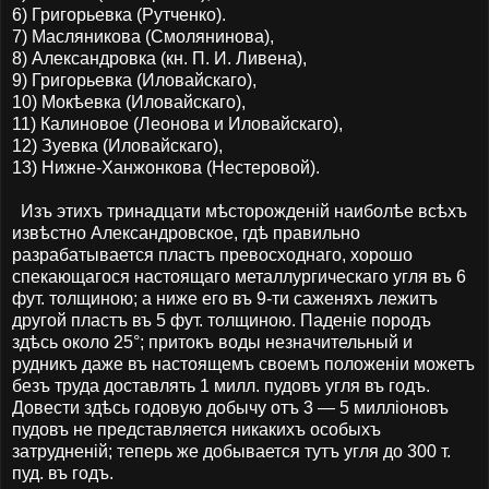
6) Григорьевка (Рутченко).
7) Масляникова (Смолянинова),
8) Александровка (кн. П. И. Ливена),
9) Григорьевка (Иловайскаго),
10) Мокѣевка (Иловайскаго),
11) Калиновое (Леонова и Иловайскаго),
12) Зуевка (Иловайскаго),
13) Нижне-Ханжонкова (Нестеровой).
Изъ этихъ тринадцати мѣсторожденій наиболѣе всѣхъ
извѣстно Александровское, гдѣ правильно
разрабатывается пластъ превосходнаго, хорошо
спекающагося настоящаго металлургическаго угля въ 6
фут. толщиною; а ниже его въ 9-ти саженяхъ лежитъ
другой пластъ въ 5 фут. толщиною. Паденіе породъ
здѣсь около 25°; притокъ воды незначительный и
рудникъ даже въ настоящемъ своемъ положеніи можетъ
безъ труда доставлять 1 милл. пудовъ угля въ годъ.
Довести здѣсь годовую добычу отъ 3 — 5 милліоновъ
пудовъ не представляется никакихъ особыхъ
затрудненій; теперь же добывается тутъ угля до 300 т.
пуд. въ годъ.