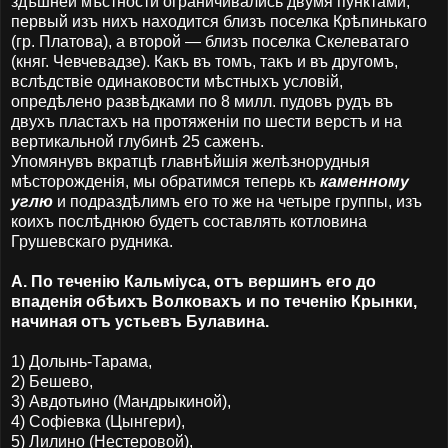
здѣшней мѣстности ограничивались двумя пунктами;
первый изъ нихъ находится близъ поселка Крѣпинькаго
(гр. Платова), а второй — близъ поселка Скелеватаго
(княг. Чевчевадзе). Какъ въ томъ, такъ и въ другомъ,
вслѣдствіе одинаковости мѣстныхъ условій,
опредѣлено развѣдками по 8 милл. пудовъ рудъ въ
двухъ пластахъ на протяженіи по шести верстъ и на
вертикальной глубинѣ 25 саженъ.
Упомянувъ вкратцѣ главнѣйшія желѣзнорудныя
мѣсторожденія, мы обратимся теперь къ
каменному
углю
и подраздѣлимъ его то же на четыре группы, изъ
коихъ послѣднюю будетъ составлять котловина
Грушевскаго рудника.
А. По теченію Кальміуса, отъ вершинъ его до
впаденія обѣихъ Волковахъ и по теченію Крынки,
начиная отъ устьевъ Булавина.
1) Долынь-Тарама,
2) Бешево,
3) Авдотьино (Мандрыкиной),
4) Софiевка (Цынгери),
5) Лилино (Нестеровой),