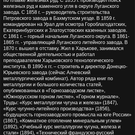
по плавке железных руд. С 1855 г. производил поиск
железных руд и каменного угля в округе Луганского
завода. С 1858 г. – руководитель строительства
Петровского завода в Бахмутском уезде. В 1859 г.
командирован на Урал для осмотра Гороблагодатских,
Екатеринбургских и Златоустовских казенных заводов.
С 1861 г. – горный начальник Луганского округа. В 1861-
1865 гг. - управляющий Луганского литейного завода. В
1870 г. вышел в отставку. Жил в Харькове, занимался
общественной деятельностью и работал
преподавателем Харьковского технологического
института. В 1890-х гг. – строитель и директор Донецко-
Юрьевского завода (сейчас Алчевский
металлургический комбинат). Автор ряда книг по
металлургии и большого количества статей,
опубликованных в «Горнозаводском листке»,
«Южнорусском горном листке», «Горном журнале».
Труды: «Курс металлургии чугуна и железа» (1847),
«Курс чугунно-литейного производства» (1856),
«Будущность горнозаводского промысла на юге России»
(1867), «Комнатное отопление минеральным углем»
(1892), «Учебный курс металлургии чугуна, железа и
стали» (1894), «Технический французско-русский