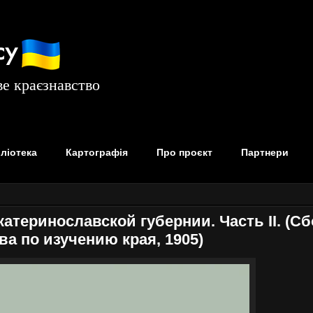
су
е краєзнавство
бліотека
Картографія
Про проєкт
Партнери
атеринославской губернии. Часть II. (С
а по изучению края, 1905)