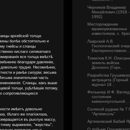
Черников Владимир
Михайлович (1918 -
1992)
Месторождение
мраморизованных
известняков, с. Хрес
ланцы архейской толщи.
Лаврский А.В.
ожены болѣе обстоятельно и
Геологический очер
ому гнейсы и сланцы
Екатеринославско...
твенно кислаго силикатнаго
ормированія вся толща вмѣстѣ
Томилов К.Н. Описан
змѣненію благодаря давленію,
земель войска
 довольно трудно. Несомнѣнно,
Донского (Горн...
тности и ранѣе силуріи; весьма
Разработка Грушевско
 Весьма значительная часть
антрацита (Горный
зникновенія. Сланцы, какъ выше
журнал 18...
нцевой толщи, уцѣлѣвшіе потому,
Фелькнер И.Ф. Взгляд
йко сопротивляющихся
состояние
каменноугольной ...
Соляной рудник № 7 
тности имѣетъ довольно
"Артемсоль"
а, бѣлаго же плагіоклаза,
 превращается въ рыхлую массу,
Артемовский Бабий Я
стному выраженію, "жерствы";
О добыче Грушевског
омадное вертикальное и