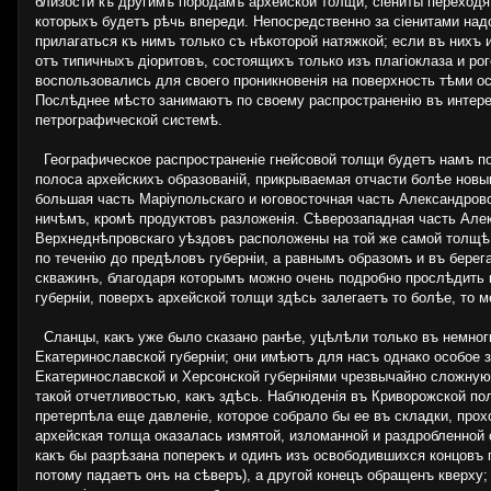
близости къ другимъ породамъ архейской толщи, сіениты переходя
которыхъ будетъ рѣчь впереди. Непосредственно за сіенитами над
прилагаться къ нимъ только съ нѣкоторой натяжкой; если въ нихъ 
отъ типичныхъ діоритовъ, состоящихъ только изъ плагіоклаза и ро
воспользовались для своего проникновенія на поверхность тѣми о
Послѣднее мѣсто занимаютъ по своему распространенію въ интере
петрографической системѣ.
Географическое распространеніе гнейсовой толщи будетъ намъ по
полоса архейскихъ образованій, прикрываемая отчасти болѣе новым
большая часть Маріупольскаго и юговосточная часть Александров
ничѣмъ, кромѣ продуктовъ разложенія. Сѣверозападная часть Алек
Верхнеднѣпровскаго уѣздовъ расположены на той же самой толщѣ;
по теченію до предѣловъ губерніи, а равнымъ образомъ и въ бер
скважинъ, благодаря которымъ можно очень подробно прослѣдить н
губерніи, поверхъ архейской толщи здѣсь залегаетъ то болѣе, то
Сланцы, какъ уже было сказано ранѣе, уцѣлѣли только въ немноги
Екатеринославской губерніи; они имѣютъ для насъ однако особое з
Екатеринославской и Херсонской губерніями чрезвычайно сложную 
такой отчетливостью, какъ здѣсь. Наблюденія въ Криворожской по
претерпѣла еще давленіе, которое собрало бы ее въ складки, про
архейская толща оказалась измятой, изломанной и раздробленной
какъ бы разрѣзана поперекъ и одинъ изъ освободившихся концовъ 
потому падаетъ онъ на сѣверъ), а другой конецъ обращенъ кверху;