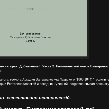
ению края: Добавление I. Часть 2: Геологический очерк Екатерино
с.
алога, геолога Аркадия Валериановича Лаврского (1863-1944) "Геологич
тории Екатеринославской и соседних губерний, подробно описал архейск
ъ естественно-историческій.