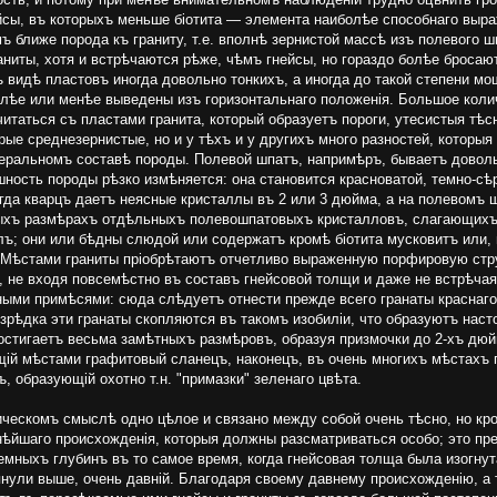
ейсы, въ которыхъ меньше біотита — элемента наиболѣе способнаго выра
 ближе порода къ граниту, т.е. вполнѣ зернистой массѣ изъ полевого ш
раниты, хотя и встрѣчаются рѣже, чѣмъ гнейсы, но гораздо болѣе бросают
ъ видѣ пластовъ иногда довольно тонкихъ, а иногда до такой степени м
олѣе или менѣе выведены изъ горизонтальнаго положенія. Большое коли
читаться съ пластами гранита, который образуетъ пороги, утесистыя тѣ
ѣрые среднезернистые, но и у тѣхъ и у другихъ много разностей, котор
неральномъ составѣ породы. Полевой шпатъ, напримѣръ, бываетъ доволь
шность породы рѣзко измѣняется: она становится красноватой, темно-сѣ
гда кварцъ даетъ неясные кристаллы въ 2 или 3 дюйма, а на полевомъ
ыхъ размѣрахъ отдѣльныхъ полевошпатовыхъ кристалловъ, слагающихъ п
илъ; они или бѣдны слюдой или содержатъ кромѣ біотита мусковитъ или,
 Мѣстами граниты пріобрѣтаютъ отчетливо выраженную порфировую стру
, не входя повсемѣстно въ составъ гнейсовой толщи и даже не встрѣча
ными примѣсями: сюда слѣдуетъ отнести прежде всего гранаты краснаго
изрѣдка эти гранаты скопляются въ такомъ изобиліи, что образуютъ нас
достигаетъ весьма замѣтныхъ размѣровъ, образуя призмочки до 2-хъ дюй
щій мѣстами графитовый сланецъ, наконецъ, въ очень многихъ мѣстахъ
, образующій охотно т.н. "примазки" зеленаго цвѣта.
ическомъ смыслѣ одно цѣлое и связано между собой очень тѣсно, но кр
йшаго происхожденія, которыя должны разсматриваться особо; это преж
мныхъ глубинъ въ то самое время, когда гнейсовая толща была изогнут
нули выше, очень давній. Благодаря своему давнему происхожденію, а 