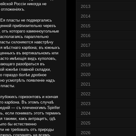
ейской Россіи никогда не
2013
 отложеніяхъ.
2014
 Ея пласты не подвергались
еденной приблизительно черезъ
2015
, отъ котораго каменноугольные
2016
располагаясь параллельно
пласты склоняются навстрѣчу
2017
нія мѣстнаго карбона; въ южныхъ
ѣщенныхъ въ вертикальномъ или
2018
часто имѣющія видъ куполовъ,
лающаго разобраться въ
2019
ной южнѣе главной складки,
2020
о гораздо болѣе дробное
жно усмотрѣть появленіе надъ
2021
 пласты.
2022
лубокихъ горизонтовъ и кончая
го карбона. Въ этомъ случаѣ
2023
едній — съ плеченогимъ Spirifer
ль, если понимать этотъ терминъ
2024
 такими, какъ антрацитъ, гдѣ
2025
ыло бы естественно
ли не требовать отъ природы
2026
олженъ сохранять на всемъ