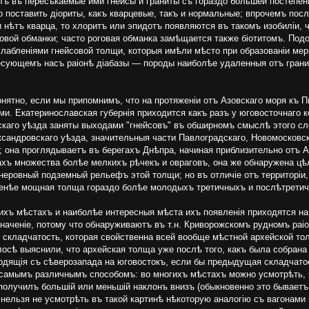
тъ въ пересѣкаемые ими гнейсы и граниты съ гораздо большей постепен
о поставить діориты, какъ кварцевые, такъ и нормальные; впрочемъ пос
и нѣтъ кварца, то хлоритъ или эпидотъ появляются въ такомъ изобиліи,
говой обманки; часто роговая обманка замѣщается также біотитомъ. Подо
слабленіями гнейсовой толщи, которыя имѣли мѣсто при образованіи ме
сующемъ насъ раіонѣ діабазы — породы наиболѣе удаленныя отъ грани
нятно, если мы припомнимъ, что на протяженіи отъ Азовскаго моря къ 
и. Екатеринославская губернія приходится какъ разъ у юговосточнаго к
скаго уѣзда заняты выходами "гнейсовъ" въ обширномъ смыслѣ этого сл
сандровскаго уѣзда, значительныя части Павлоградскаго, Новомосковск
 она проглядываетъ въ берегахъ Днѣпра, начиная приблизительно отъ 
егахъ множества болѣе мелкихъ рѣчекъ и овраговъ, она же обнаружена 
еровный подземный рельефъ этой толщи; но въ отличіе отъ территоріи
 менѣе мощная толща гораздо болѣе молодыхъ третичныхъ и послѣтретич
хъ мѣстахъ и наиболѣе интересныя мѣста ихъ появленія приходятся на 
наченіе, потому что обнаруживаютъ въ т.н. Криворожскомъ рудномъ раі
складчатость, которая свойственна всей вообще мѣстной архейской тол
лосѣ выяснили, что архейская толща уже послѣ того, какъ была собрана
ходящія съ сѣверозапада на юговостокъ, если бы предыдущая складчато
 самымъ различнымъ способомъ: во многихъ мѣстахъ можно усмотрѣть, 
получилъ большій или меньшій наклонъ внизъ (обыкновенно это бываетъ
 нельзя не усмотрѣть въ такой картинѣ нѣкоторую аналогію съ вагонами