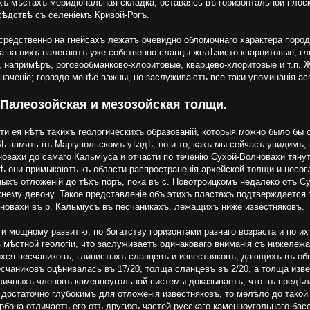
ихъ мѣстахъ меридіональная складка, оставаясь въ горизонтальной плоск
сѣдствѣ съ селеніемъ Кривой-Рогъ.
редственно на гнейсахъ лежатъ очевидно обломочнаго характера пород
 а на нихъ налегаютъ уже собственно сланцы желѣзисто-кварцитовые, г
 напримѣръ, роговообманково-хлоритовые, кварцево-хлоритовые и т.п. 
аченіе; гораздо менѣе важны, но заслуживаютъ все таки упоминанія а
. Палеозойская и мезозойская толщи.
ти ея нѣтъ такихъ геологическихъ образованій, которыя можно было бы 
бѣ память въ Маріупольскомъ уѣздѣ, но и то, какъ мы сейчасъ увидимъ,
новахи до самаго Кальміуса и отчасти по теченію Сухой-Волновахи тяну
ѣ они примыкаютъ къ области распространенія архейской толщи и несог
ыхъ отложеній до тѣхъ поръ, пока въ с. Новотроицкомъ недалеко отъ 
хнему девону. Такое представленіе объ этихъ пластахъ подтверждается 
лновахи въ р. Кальміусъ въ песчаникахъ, лежащихъ ниже известняковъ.
мощному развитію, по богатству горизонтами разнаго возраста и по их
 мѣстной геологіи, что заслуживаетъ одинаковаго вниманія съ нижележ
хся песчаниковъ, глинистыхъ сланцевъ и известняковъ, дающихъ въ о
счаниковъ оцѣнивалась въ 17/20, толща сланцевъ въ 2/20, а толща изве
личныхъ членовъ каменноугольной системы доказываетъ, что въ предѣл
достаточно глубокимъ для отложенія известняковъ, то мелѣло до такой 
рбона отличаетъ его отъ другихъ частей русскаго каменноугольнаго бас