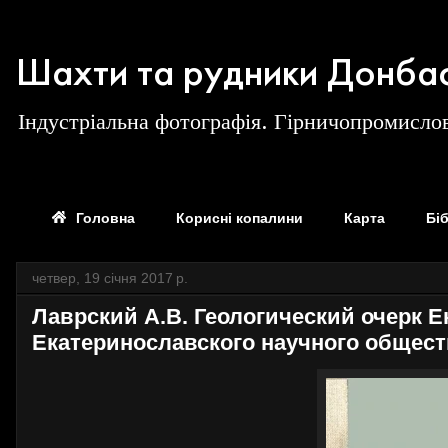
Шахти та рудники Донба
Індустріальна фотографія. Гірничопромислов
Головна
Корисні копалини
Карта
Бі
четвер, 19 січня 2017 р.
Лаврский А.В. Геологический очерк Ек
Екатеринославского научного обществ