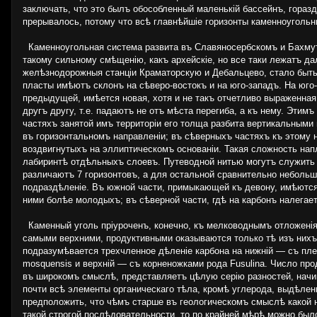
заключать, что это былъ обособленный маленькій бассейнъ, гораз
прерывалось, потому что всѣ главнѣйшіе горизонты каменноугольн
Каменноугольная система развита въ Славяносербскомъ и Бахмутс
такому сильному смѣщенію, какъ архейскіе, но все таки лежатъ да
желѣзнодорожныя станціи Краматорскую и Дебальцево, стало быть,
пласты имѣютъ склонъ на сѣверо-востокъ и на юго-западъ. На юго
предыдущей, имѣется новая, хотя и не такъ отчетливо выраженная
другъ другу, т.е. падаютъ не отъ мѣста перегиба, а къ нему. Эти
частяхъ занятой имъ территоріи его толща разбита вертикальным
въ горизонтальномъ направленіи; въ сѣверныхъ частяхъ къ этому 
воздвигнутыхъ на эллиптическомъ основаніи. Такая сложность нап
лабиринтѣ отдѣльныхъ слоевъ. Путеводной нитью могутъ служить о
различаютъ 7 горизонтовъ, а для остальной сравнительно небольш
подраздѣленіе. Въ южной части, примыкающей къ девону, имѣются 
ними болѣе молодыхъ; въ сѣверной части, гдѣ на карбонъ налега
Каменный уголь пріуроченъ, конечно, къ мелководнымъ отложеніям
самыми верхними, продуктивными оказываются только тѣ изъ нихъ
подразумѣвается трехчленное дѣленіе карбона на нижній — съ плеч
mosquensis и верхній — съ корненожками рода Fusulina. Число про
въ широкомъ смыслѣ, представляетъ цѣлую серію разностей, начин
почти всѣ элементы органическаго тѣла, кромѣ углерода, выдѣле
предположить, что чѣмъ старше въ геологическомъ смыслѣ какой н
такой строгой послѣдовательности, то по крайней мѣрѣ можно был