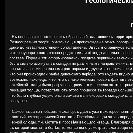
Геологическі
Въ основаніи геологическихъ образованій, слагающихъ территорію
Разнообразныя теоріи, объясняющія происхожденіе этихъ породъ, 
даже до извѣстной степени сопоставлены. Здѣсь я ограничусь толь
интересующаго насъ раіона представляли нѣкогда довольно разно
состава. Породы эти сформировались позднѣе первичной земной ко
была сильно изогнута въ складки по различнымъ направленіямъ, 
пропитыванію минеральными растворами и другимъ геологическимъ
что они происходили ранѣе девонскаго періода: это будетъ видно д
возможно, наконецъ, и то, что съ накопленіемъ новыхъ фактовъ э
архейской толщи была разрушена, размыта и снесена за тотъ гром
лежащая толща, потерпѣли отъ этого процесса въ гораздо большей
что были глубоко ущемлены и зажаты въ гнейсовыхъ складкахъ, а
разрушенію.
Самое названіе гнейсовъ и сланцевъ даетъ уже нѣкоторое поняті
сложный петрографическій составъ. Преобладающая здѣсь порода —
черной слюды, т.н. біотита и просвѣчивающаго кварца. Благодаря
въ которой можно то болѣе, то менѣе ясно усмотрѣть слагающіе е
такая легкая разлагаемость маскируетъ выходы гнейса на поверхн