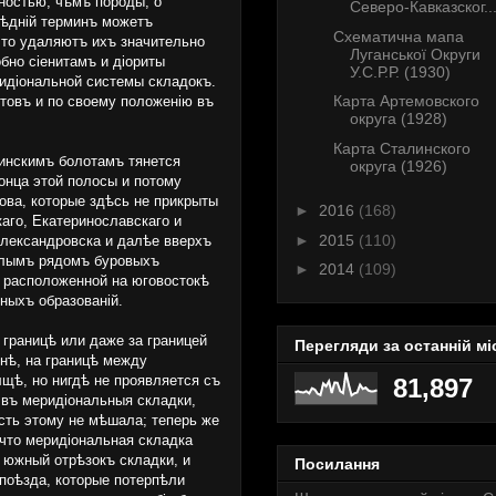
ностью, чѣмъ породы, о
Северо-Кавказског..
лѣдній терминъ можетъ
Схематична мапа
 что удаляютъ ихъ значительно
Луганської Округи
бно сіенитамъ и діориты
У.С.Р.Р. (1930)
ридіональной системы складокъ.
Карта Артемовского
товъ и по своему положенію въ
округа (1928)
Карта Сталинского
Пинскимъ болотамъ тянется
округа (1926)
онца этой полосы и потому
ова, которые здѣсь не прикрыты
►
2016
(168)
аго, Екатеринославскаго и
►
2015
(110)
Александровска и далѣе вверхъ
цѣлымъ рядомъ буровыхъ
►
2014
(109)
, расположенной на юговостокѣ
ныхъ образованій.
границѣ или даже за границей
Перегляди за останній мі
онѣ, на границѣ между
щѣ, но нигдѣ не проявляется съ
81,897
 въ меридіональныя складки,
сть этому не мѣшала; теперь же
что меридіональная складка
 южный отрѣзокъ складки, и
Посилання
 поѣзда, которые потерпѣли