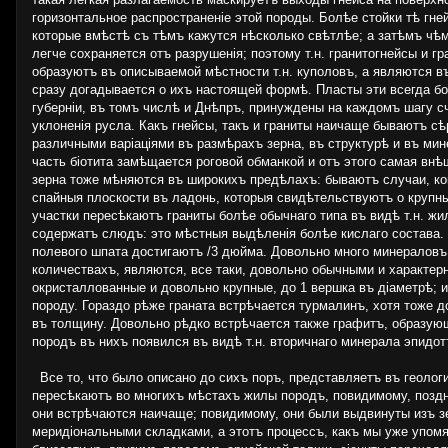
горизонтальное распространеніе этой породы. Болѣе стойки тѣ гн
которые вмѣстѣ съ тѣмъ кажутся нѣсколько свѣтлѣе; а затѣмъ чѣмъ
легче сохраняется отъ разрушенія; поэтому т.н. гранитогнейсы и г
образуютъ въ описываемой мѣстности т.н. куполовъ, а являются в
сразу догадывается о ихъ настоящей формѣ. Пласты эти всегда б
губерніи, въ томъ числѣ и Днѣпръ, принуждены на каждомъ шагу с
уклоненія русла. Какъ гнейсы, такъ и граниты наичаще бываютъ с
различными варіаціями въ размѣрахъ зерна, въ структурѣ и въ ми
часть біотита замѣщается роговой обманкой и отъ этого самая внѣ
зерна тоже мѣняются въ широкихъ предѣлахъ: бываютъ случаи, ко
спайныя плоскости въ ладонь, которыя свидѣтельствуютъ о крупн
участки пересѣкаютъ граниты болѣе обычнаго типа въ видѣ т.н. ж
содержатъ слюдъ: это мѣстныя выдѣленія болѣе кислаго состава.
полевого шпата достигаютъ /3 дюйма. Довольно много минераловъ
количествахъ, являются, все таки, довольно обычными и характер
окристаллованные и довольно крупные, до 1 вершка въ діаметрѣ; 
породу. Гораздо рѣже граната встрѣчается турмалинъ, хотя тоже 
въ толщину. Довольно рѣдко встрѣчается также графитъ, образую
породъ въ нихъ появился въ видѣ т.н. вторичнаго минерала эпидотъ
Все то, что было описано до сихъ поръ, представляетъ въ геолог
пересѣкаютъ во многихъ мѣстахъ жилы породъ, повидимому, позднѣ
они встрѣчаются наичаще; повидимому, они были выдвинуты изъ зе
меридіональными складками, а этотъ процессъ, какъ мы уже упомя