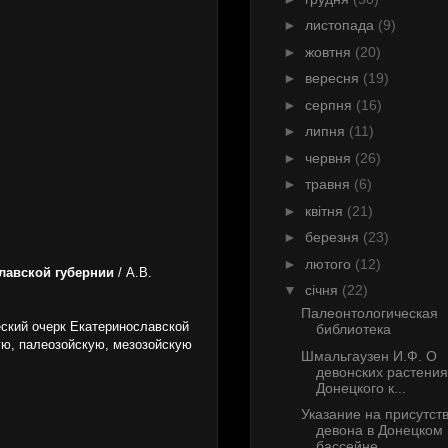
►
листопада
(9)
►
жовтня
(20)
►
вересня
(19)
►
серпня
(16)
►
липня
(11)
►
червня
(26)
►
травня
(6)
►
квітня
(21)
►
березня
(23)
►
лютого
(12)
славской губернии
/ А.В.
▼
січня
(22)
Палеонтологическая
еский очерк Екатеринославской
библиотека
ую, палеозойскую, мезозойскую
Шмальгаузен И.Ф. О
девонских растения
Донецкого к...
Указание на присутст
девона в Донецком
бассейне...