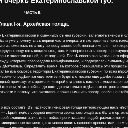
й очеркъ Екатеринославской губ.
ЧАСТЬ II.
Глава I-я. Архейская толща.
 Екатеринославской и смежныхъ съ ней губерній, залегаютъ гнейсы и с
были уже упомянуты въ первой части очерка, а нѣкоторыя изъ нихъ изл
ко изложеніемъ по этому вопросу своего собственнаго мнѣнія, по котор
родную толщу какъ осадочныхъ, такъ и изверженныхъ породъ преимущес
ры и залегали на ней, а не подъ ней. Послѣ своего окончательнаго сф
между которыми преобладало меридіональное, и подверглась сильному и
 дѣятелямъ. Опредѣлить время, въ которое совершались эти процессы
алѣе изъ осмотра территоріи Екатеринославской губерніи; по всей вѣроя
то время опредѣлится еще точнѣе и будетъ отнесено еще далѣе назадъ.
адный промежутокъ времени, которой отдѣляетъ насъ отъ момента ея во
 степени, чѣмъ гнейсы: до насъ дошли только отдѣльные островки сла
 отчасти и потому, что оказались сложенными изъ породъ особенно сто
е о ихъ составѣ. Въ частности гнейсовая толща интересующей насъ мѣс
 сѣрый гнейсъ средней величины зерна, состоящій изъ бѣлаго ортоклаз
 своей сланцеватости этотъ гнейсъ пропитывается водой, разлагается и
е минеральные элементы; эта масса носитъ названіе дресвы, или, по мѣ
ость, и потому при менѣе внимательномъ наблюденіи трудно оцѣнить гр