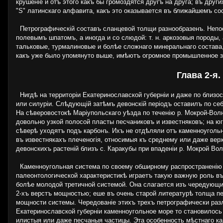
крушеніе и отъ этого какъ бы громоздятся другъ на друга; въ друг
"S" латинскаго алфавита, какъ это оказывается въ ближайшемъ со
Петрографическій составъ сланцевой толщи разнообразенъ. Непос
полевымъ шпатомъ, а иногда и со слюдой: т. н. аркозовыя породы,
тальковые, турмалиновые и болѣе сложнаго минеральнаго состава,
какъ уже было упомянуто выше, имѣютъ огромное промышленное зн
Глава 2-я
Нигдѣ на территоріи Екатеринославской губерніи и даже по близос
или силуріи. Слѣдующій затѣмъ девонскій періодъ оставилъ по се
На сѣверовостокѣ Маріупольскаго уѣзда по теченію р. Мокрой-Вол
довольно узкой полосой пласты песчаниковъ и известняковъ; на юг
сѣверѣ уходятъ подъ карбонъ. Ихъ не отдѣляли отъ каменноугольн
въ известнякахъ плеченогія, относимыя къ среднему или даже вер
девонскихъ растеній близъ с. Каракубы при впаденіи р. Мокрой Во
Каменноугольная система по своему обширному распространенію и 
палеонтологической характеристикѣ играетъ такую важную роль въ
болѣе молодой третичной системой. Она слагается изъ чередующи
2-хъ верстъ мощностью; еше въ очень старой литературѣ толща пе
мощности системы. Чередованіе этихъ трехъ петрографически раз
Екатеринославской губерніи каменноугольное море то становилось 
илистыя или даже песчаныя частицы. Эта особенность мѣстнаго ка