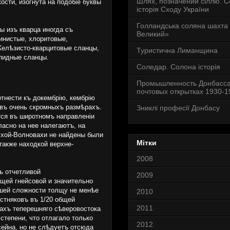
Шлях, позначений сіллю. 
ости, изогнута на подобіе буквы
історія Сходу України
Голландська соляна шахта
ы изъ кварца иногда съ
Великий»
линистые, хлоритовые,
Желѣзисто-кварцитовые сланцы,
Туристична Лиманщина
спидные сланцы.
Соледар. Солона історія
Промышленность Донбасса
почтовых открытках 1930-19
отнести къ докембрію, кембрію
 въ очень скромныхъ размѣрахъ.
Зниклі професії Донбасу
тся въ широтномъ направленіи
ласно на нее налегаютъ, на
Сухой-Волновахи не найдены были
Мітки
также находкой верхне-
2008
ъ отчетливой
2009
ащей гнейсовой и значительно
бшей сложности толщу не менѣе
2010
стняковъ въ 1/20 общей
2011
ахъ теперешняго сѣверовостока
степени, что отлагало только
2012
сейна, но не слѣдуетъ отсюда