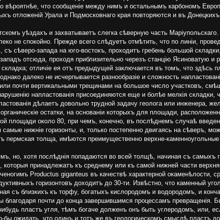
до вѣроятнѣе, что сообщеніе между нимъ и остальнымъ карбономъ Европ
ыхъ отложеній Урала и Подмосковнаго края повторяются и въ Донецкихъ
комъ уѣздахъ и захватываетъ слегка сѣверную часть Маріупольскаго.
леко не спокойно. Прежде всего слѣдуетъ отмѣтить, что по линіи, пров
 съ сѣверо-запада на юго-востокъ, проходитъ гребень большой складки
-западъ отсюда, проходя приблизительно черезъ станцію Ясиноватую и 
 складка; отличіе ея отъ предыдущей заключается въ томъ, что здѣсь 
мъ однако далеко не исчерпывается разнообразіе и сложность напластова
и или почти вертикальными трещинами на большое число участковъ, см
нарушенію напластованія присоединяются еще и болѣе мелкія складки, 
ластованія дѣлаетъ довольно трудной задачу геолога или инженера, же
рганическіе остатки, на основаніи которыхъ для площади, расположен
ой площади около 80, при чемъ, конечно, въ послѣднемъ случаѣ введен
самые нижніе горизонты, и, только постепенно двигаясь на сѣверъ, мо
етъ пермская толща, имѣются преимущественно верхне-каменноугольные
ъ, но, хотя послѣднія попадаются во всей толщѣ, начиная съ самыхъ г
, которыя принадлежатъ къ среднему или къ самой нижней части верхня
еногимъ Productus giganteus въ качествѣ характерной окаменѣлости, ср
дуктивныхъ горизонтовъ доходитъ до 30-ти. Извѣстно, что каменный уго
ая съ близкихъ къ торфу, богатыхъ кислородомъ и водородомъ, и кончая
ны благодаря почти до конца завершившимся процессамъ превращенія. Б
ибудь пластъ угля, тѣмъ богаче долженъ онъ быть углеродомъ, или, ес
о-бы ожидать, что одинъ и тотъ же въ геологическомъ смыслѣ пластъ д