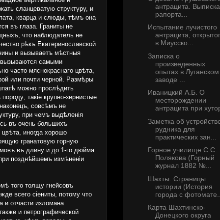
антрацита. Выписка
жать сланцеватую структуру, и
рапорта...
пата, кварца и слюды, тѣмъ она
ся въ глаза. Граниты не
Испытание лучистого
антрацита, открыто
ощныхъ, что наблюдатель не
в Миусско...
чество рѣкъ Екатеринославской
снины и вызываетъ мѣстныя
Записка о
ыя вызываются самыми
произведенных
но часто мяснокраснаго цвѣта,
опытах в Луганском
заводе ...
рой или почти черной. Размѣры
 шпатѣ можно прослѣдить
Иваницкий А.Б. О
ороду; такіе крупно-зернистые
месторождении
 наконецъ, совсѣмъ не
антрацита при хутор
ктуру, при чемъ выдѣленія
Заметка об устройств
ясь въ очень большихъ
рудника для
 цвѣта, иногда хорошо
практических зан...
тоящую гранатовую горную
Горное училище С.С.
мовъ въ длину и до 1-го дюйма
Полякова (Горный
 при позднѣйшемъ измѣненіи
журнал 1882 №...
Шахты. Страницы
омѣ того толщу гнейсовъ
истории (История
города с фотомате..
де всего сіениты, потому что
а и отчасти изломана
Карта Шахтинско-
также и петрографической
Донецкого округа