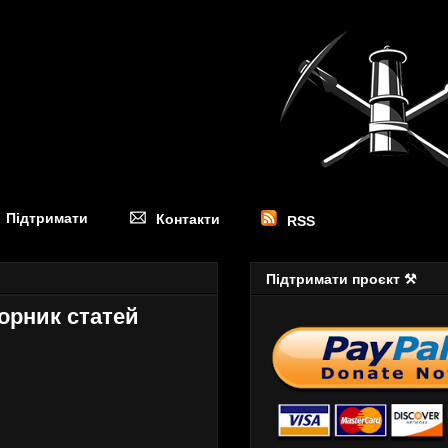
Підтримати
Контакти
RSS
Підтримати проєкт ⚒
борник статей