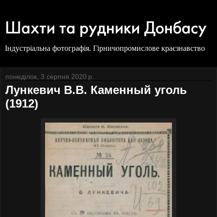
Шахти та рудники Донбасу
Індустріальна фотографія. Гірничопромислове краєзнавство
понеділок, 3 серпня 2020 р.
Лункевич В.В. Каменный уголь
(1912)