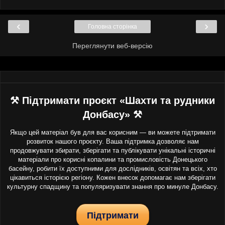
‹
›
Головна сторінка
Переглянути веб-версію
⚒ Підтримати проєкт «Шахти та рудники
Донбасу» ⚒
Якщо цей матеріал був для вас корисним — ви можете підтримати
розвиток нашого проєкту. Ваша підтримка дозволяє нам
продовжувати збирати, зберігати та публікувати унікальні історичні
матеріали про корисні копалини та промисловість Донецького
басейну, робити їх доступними для дослідників, освітян та всіх, хто
цікавиться історією регіону. Кожен внесок допомагає нам зберігати
культурну спадщину та популяризувати знання про минуле Донбасу.
Підтримати