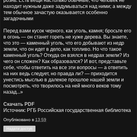
рознь. Есть ​вещи​ настолько обычные, что человек не
находит нужным даже задумываться над ними; а между
тем обычное зачастую оказывается особенно
загадочными
Перед вами кусок черного, как уголь, камня; бросьте его
в огонь — он станет гореть не хуже дерева. Вы знаете,
что это — каменный уголь, что его добывают из недр
земли, что он идет в дело, как ​топливо​. Но что такое
каменный уголь? Откуда он взялся в недрах земли? Из
чего он сложен? Как образовался? И вот, представьте
себе, чтобы ответить на все эти вопросы — а ​ответить​
на них ведь следует, но правда ли? — приходится
унестись мыслью в далекое прошлое нашей земли и
посмотреть, что творилось на ней много веков тому ​
назад​...»
Скачать
PDF
Источник: РГБ Российская государственная библиотека
Опубліковано в
13:59
Надати доступ