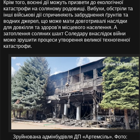
Крім того, воєнні дії можуть призвети до екологічної
катастрофи на соляному родовищі. Вибухи, обстріли та
інші військові дії спричиняють забруднення ґрунтів та
водних джерел, що може мати довготривалі наслідки
для довкілля та здоров'я місцевого населення. А
затоплення соляних шахт Соледару внаслідок війни
може зрушити процеси утворення великої техногенної
катастрофи.
Зруйнована адмінбудівля ДП «Артемсіль». Фото: