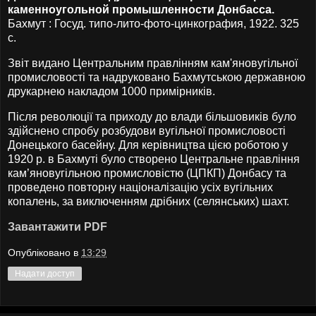
каменноугольной промышленности Донбасса.
Бахмут : Госуд. типо-лито-фото-цинкография, 1922. 325
с.
Звіт видано Центральним правлінням кам'яновугільної
промисловості та надруковано Бахмутською державною
друкарнею накладом 1000 примірників.
Після революції та приходу до влади більшовиків було
здійснено спробу розбудови вугільної промисловості
Донецького басейну. Для керівництва цією роботою у
1920 р. в Бахмуті було створено Центральне правління
кам’яновугільною промисловістю (ЦПКП) Донбасу та
проведено повторну націоналізацію усіх вугільних
копалень, за виключенням дрібних (селянських) шахт.
Завантажити PDF
Опубліковано в
13:29
Надати доступ