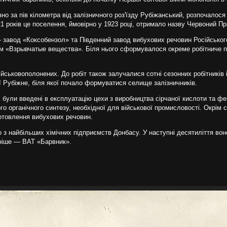
зно за пів кілометра від залізничного роз'їзду Рубіжанський, розпочалос
1 років це поселення, ймовірно у 1923 році, отримало назву Червоний Пр
завод «Коксобензол» та Південний завод вибухових речовин Російськог
дом «Взрывчатые вещества». Біля нього сформувалося окреме робітниче 
ськовополонених. До робіт також залучалися сотні сезонних робітників 
ї Рубіжне, біля якої почало формуватися селище залізничників.
 були введені в експлуатацію цехи з виробництва сірчаної кислоти та фе
о органічного синтезу, необхідної для військової промисловості. Окрім с
готовлення вибухових речовин.
о з найбільших хімічних підприємств Донбасу. У наступні десятиліття во
зніше — ВАТ «Барвник».