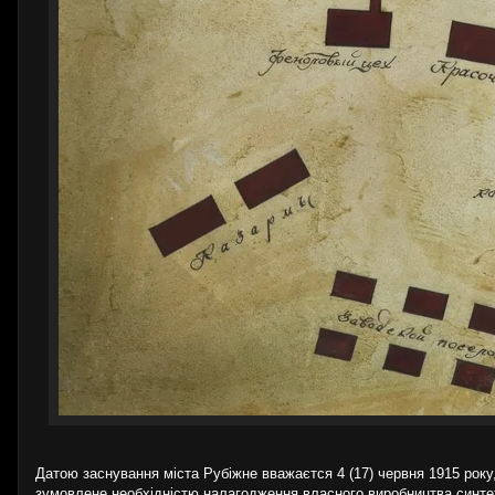
Датою заснування міста Рубіжне вважаєтся 4 (17) червня 1915 року
зумовлене необхідністю налагодження власного виробництва синтети