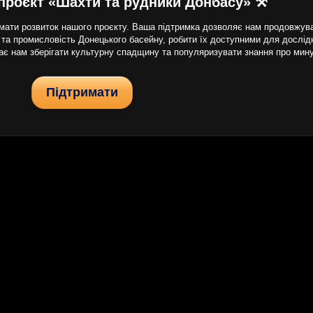
проєкт «Шахти та рудники Донбасу» ⚒
ати розвиток нашого проєкту. Ваша підтримка дозволяє нам продовжуват
 та промисловість Донецького басейну, робити їх доступними для дослідни
гає нам зберігати культурну спадщину та популяризувати знання про мин
Підтримати