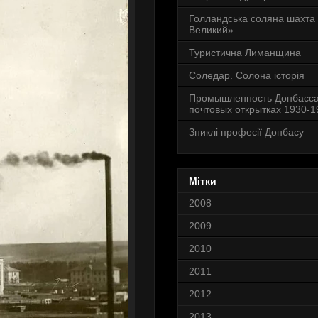
Голландська соляна шахта
Великий»
Туристична Лиманщина
Соледар. Солона історія
Промышленность Донбасса
почтовых открытках 1930-19
Зниклі професії Донбасу
Мітки
2008
2009
2010
2011
2012
2013