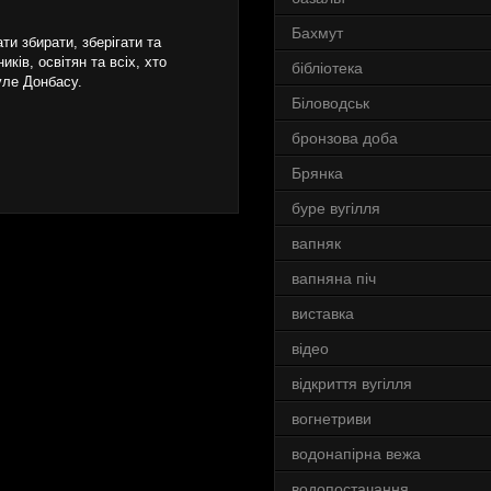
Бахмут
и збирати, зберігати та
ків, освітян та всіх, хто
бібліотека
уле Донбасу.
Біловодськ
бронзова доба
Брянка
буре вугілля
вапняк
вапняна піч
виставка
відео
відкриття вугілля
вогнетриви
водонапірна вежа
водопостачання