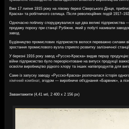
Вже 17 липня 1915 року на лівому березі Сіверського Дінця, прибли
Краска» та робітничого селища. Після революційних подій 1917–192
Одночасно поблизу споруджувалися ще два великі підприємства — 
продажу пороху при станції Рубіжне, який у побуті називали заво
завод.
Будівництво промислових підприємств велося переважно силами вій
зростання промислового вузла сприяло розвитку залізничної станці
У березні 1916 року завод «Русско-Краска» видав першу продукцію:
війни підприємство було переорієнтоване на випуск продукції важког
освоїли виробництво рідкого хлору та інших напівпродуктів для ви
Саме із запуску заводу «Русско-Краска» розпочалася історія одног
хімічний комбінат
, згодом — виробниче об'єднання «Барвник», а пі
Завантажити
(4,41 мб, 2 400 x 2 156 px)