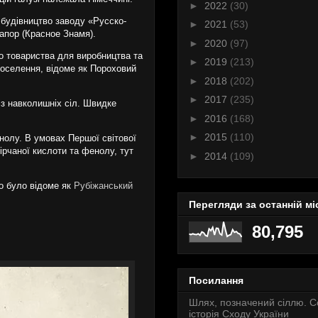
►
2022
(30)
я будівництво заводу «Русско-
►
2021
(53)
апор (Красное Знамя).
►
2020
(97)
о товариства для виробництва та
►
2019
(213)
поселення, відоме як Пороховий
►
2018
(202)
►
2017
(235)
із навколишніх сіл. Швидке
►
2016
(168)
►
2015
(110)
нолу. В умовах Першої світової
ірчаної кислоти та фенолу, тут
►
2014
(109)
но було відоме як
Рубіжанський
Перегляди за останній мі
80,795
Посилання
Шлях, позначений сіллю. 
історія Сходу України