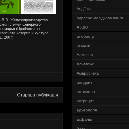
Авдіївка
адресно-довідкова книга
 В.В. Железопроизводство
ских племён Северного
АЗШВ
номорья (Проблеми на
гарската история и култура.
алебастр
1, 2007)
алмази
Алмазна
Алчевськ
Амвросіївка
ангідрит
антимоніт
Старіша публікація
антрацит
археологія
асфальт
базальт