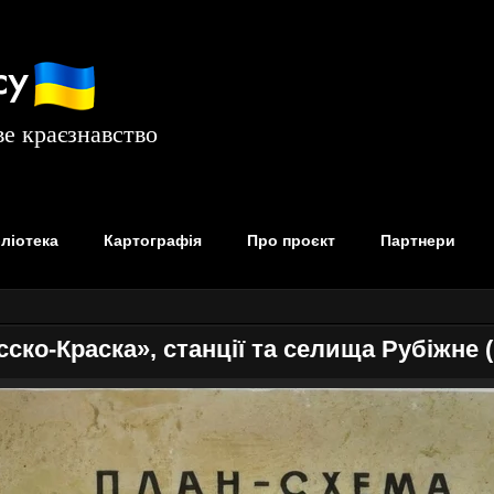
су
е краєзнавство
бліотека
Картографія
Про проєкт
Партнери
ко-Краска», станції та селища Рубіжне (1