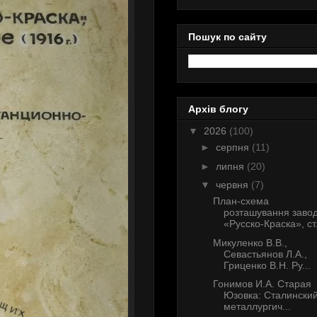
Пошук по сайту
Архів блогу
▼
2026
(100)
►
серпня
(11)
►
липня
(20)
▼
червня
(7)
План-схема
розташування заво
«Русско-Краска», ст.
Микуленко В.В.,
Севастьянов Л.А.,
Гриценко В.Н. Ру...
Гонимов И.А. Старая
Юзовка: Сталински
металлургич...