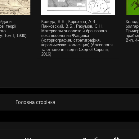
айдани
Колода, В.В., Корохина, А.В.,
Колода
ві теорії
Панковский, В.Б., Разумов, С.Н.
болгар
ого
Материалы энеолита и бронзового
Причер
у. Том I, 1930)
века поселения Фащевка
прабъл
(историография, стратиграфия,
Вип. 4-
керамическая коллекция) (Археологія
та етнологія півдня Східної Європи,
2016)
Головна сторінка