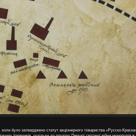
, коли було затверджено статут акціонерного товариства «Русско-Краск
чних барвників, оскільки до початку Першої світової війни монополія в 