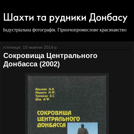
Шахти та рудники Донбасу
Індустріальна фотографія. Гірничопромислове краєзнавство
пʼятниця, 10 жовтня 2014 р.
Сокровища Центрального
Донбасса (2002)