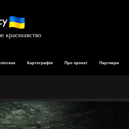
су
е краєзнавство
бліотека
Картографія
Про проєкт
Партнери