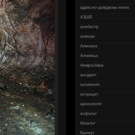
адресно-довідкова книга
АЗШВ
алебастр
алмази
Алмазна
Алчевськ
Амвросіївка
ангідрит
антимоніт
антрацит
археологія
асфальт
базальт
Бахмут