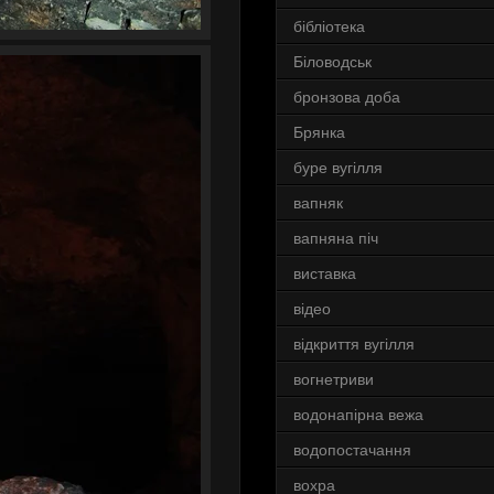
бібліотека
Біловодськ
бронзова доба
Брянка
буре вугілля
вапняк
вапняна піч
виставка
відео
відкриття вугілля
вогнетриви
водонапірна вежа
водопостачання
вохра