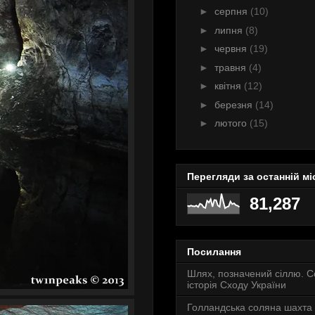
►
серпня
(10)
►
липня
(8)
►
червня
(19)
►
травня
(4)
►
квітня
(12)
►
березня
(14)
►
лютого
(15)
Перегляди за останній мі
81,287
Посилання
Шлях, позначений сіллю. 
історія Сходу України
Голландська соляна шахта