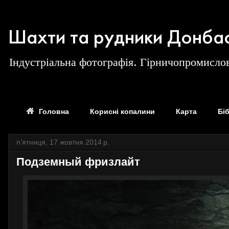
Шахти та рудники Донба
Індустріальна фотографія. Гірничопромислов
Головна
Корисні копалини
Карта
Бі
пʼятниця, 17 жовтня 2014 р.
Подземный фризлайт