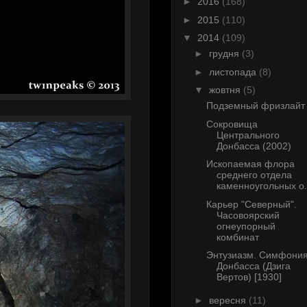
►
2016
(168)
►
2015
(110)
▼
2014
(109)
►
грудня
(3)
►
листопада
(8)
▼
жовтня
(5)
Подземный фризлайт
Сокровища
Центрального
Донбасса (2002)
Ископаемая флора
среднего отдела
каменноугольных о.
Карьер "Северный".
Часовоярский
огнеупорный
комбинат
Энтузиазм. Симфони
Донбасса (Дзига
Вертов) [1930]
►
вересня
(11)