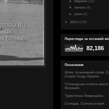
►
березня
(10)
►
лютого
(6)
►
січня
(6)
►
2014
(109)
Перегляди за останній мі
82,186
Посилання
Шлях, позначений сіллю. 
історія Сходу України
Голландська соляна шахта
Великий»
Туристична Лиманщина
Соледар. Солона історія