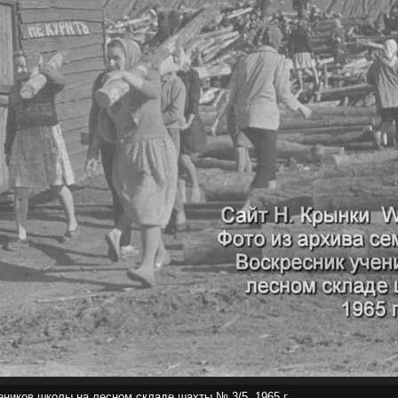
еников школы на лесном складе шахты № 3/5, 1965 г.