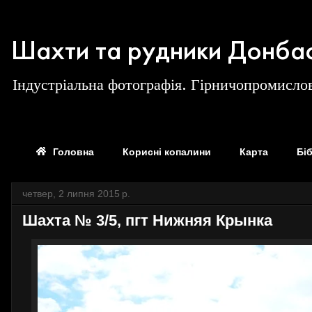
Шахти та рудники Донба
Індустріальна фотографія. Гірничопромислов
Головна
Корисні копалини
Карта
Бі
четвер, 2 липня 2015 р.
Шахта № 3/5, пгт Нижняя Крынка