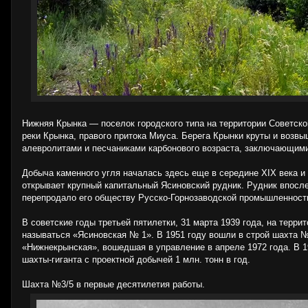
Нижняя Крынка — поселок городского типа на территории Советско
реки Крынка, правого притока Миуса. Берега Крынки круты и воз
алевролитами и песчаниками карбонового возраста, заключающими
Добыча каменного угля началась здесь еще в середине XIX века 
открывает крупный капитальный Ясиновский рудник. Рудник впосл
перепродало его обществу Русско-Горнозаводской промышленност
В советские годы третьей пятилетки, 31 марта 1939 года, на терр
называться «Ясиновская № 1». В 1951 году вошли в строй шахта №
«Нижнекрынская», вошедшая в управление в апреле 1972 года. В 1
шахты-гиганта с проектной добычей 1 млн. тонн в год.
Шахта №3/5 в первые десятилетия работы.