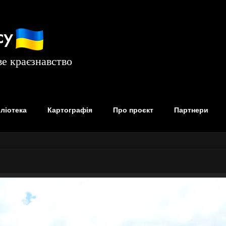
су
е краєзнавство
бліотека
Картографія
Про проєкт
Партнери