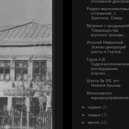
отложений Днепров.
Разрез верхнемеловы
отложений, с.
Закотное. Север...
Витрина с продукцией
Товарищества
ртутного произво...
Игнатий Нивинский.
Эскизы декораций
шахты в Горлов...
Гуров А.В.
Гидрогеологическо
исследование
(изучен...
Шахта № 3/5, пгт
Нижняя Крынка
Монаховское
карьероуправление
►
червня
(7)
►
травня
(7)
►
квітня
(15)