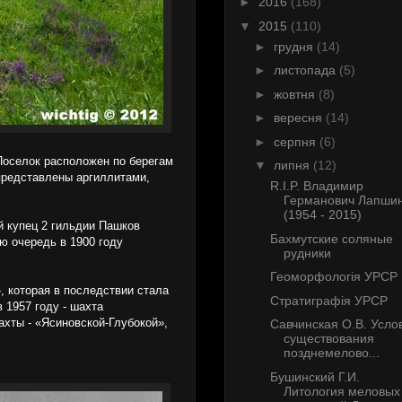
►
2016
(168)
▼
2015
(110)
►
грудня
(14)
►
листопада
(5)
►
жовтня
(8)
►
вересня
(14)
►
серпня
(6)
 Поселок расположен по берегам
▼
липня
(12)
представлены аргиллитами,
R.I.P. Владимир
Германович Лапши
(1954 - 2015)
й купец 2 гильдии Пашков
Бахмутские соляные
ю очередь в 1900 году
рудники
Геоморфологія УРСР
, которая в последствии стала
Стратиграфія УРСР
 1957 году - шахта
ахты - «Ясиновской-Глубокой»,
Савчинская О.В. Усло
существования
позднемелово...
Бушинский Г.И.
Литология меловых