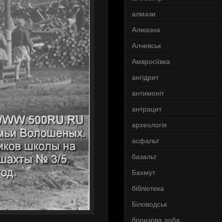
алмази
Алмазна
Алчевськ
Амвросіївка
ангідрит
антимоніт
антрацит
археологія
асфальт
базальт
Бахмут
бібліотека
Біловодськ
бронзова доба