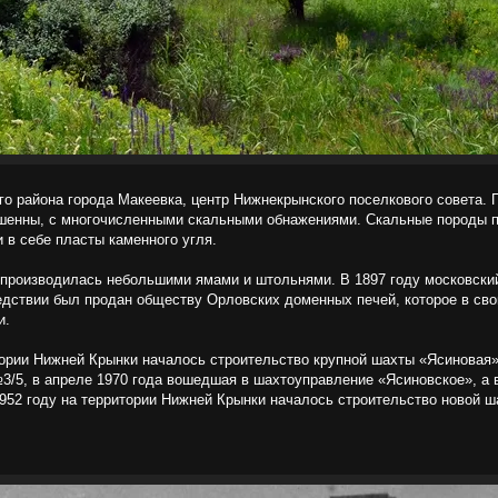
го района города Макеевка, центр Нижнекрынского поселкового совета.
вышенны, с многочисленными скальными обнажениями. Скальные породы 
 в себе пласты каменного угля.
и производилась небольшими ямами и штольнями. В 1897 году московски
едствии был продан обществу Орловских доменных печей, которое в сво
и.
итории Нижней Крынки началось строительство крупной шахты «Ясиновая»
3/5, в апреле 1970 года вошедшая в шахтоуправление «Ясиновское», а в
952 году на территории Нижней Крынки началось строительство новой ш