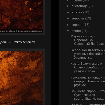
►
листопада
(9)
►
жовтня
(20)
►
вересня
(19)
►
серпня
(16)
▼
липня
(11)
Марьина гора, с.
Серебрянка.
дель — Dmitriy Antemov.
Северный Донбасс
Особенности тектони
угольных бассейно
Украины (...
Карта Бахмутского и
Славяносербского
уездов с пока...
Кристаллы киновари 
кварце, Никитовско
ртутное ...
Свинцеве виробництв
Сухарєвських
компанійщиків на...
Пірко В.О., Литвиновс