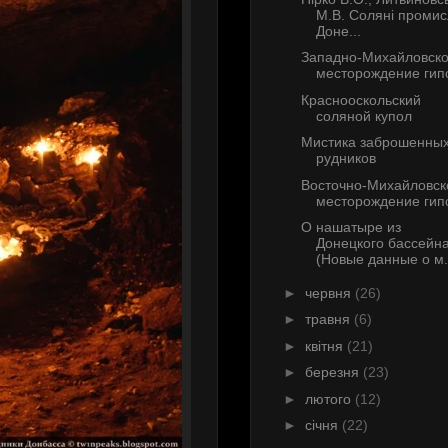
М.В. Соляні проми
Доне...
Западно-Михайловск
месторождение гип
Краснооскольский
соляной купол
Мистика заброшенны
рудников
Восточно-Михайловск
месторождение гип
О нашатыре из
Донецкого бассейн
(Новые данные о м.
►
червня
(26)
►
травня
(6)
►
квітня
(21)
►
березня
(23)
►
лютого
(12)
►
січня
(22)