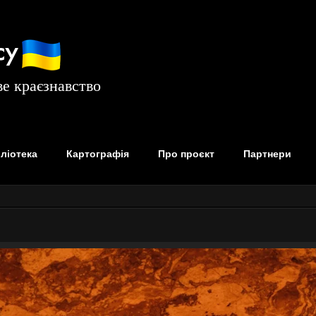
су
е краєзнавство
бліотека
Картографія
Про проєкт
Партнери