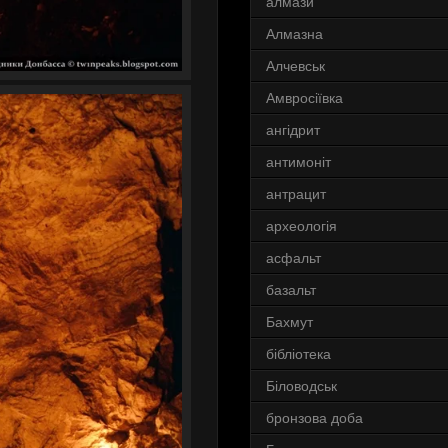
алмази
Алмазна
Алчевськ
Амвросіївка
ангідрит
антимоніт
антрацит
археологія
асфальт
базальт
Бахмут
бібліотека
Біловодськ
бронзова доба