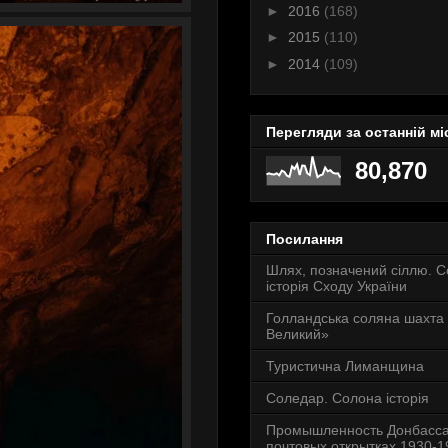
►
2016
(168)
►
2015
(110)
►
2014
(109)
Перегляди за останній мі
80,870
Посилання
Шлях, позначений сіллю. 
історія Сходу України
Голландська соляна шахта
Великий»
Туристична Лиманщина
Соледар. Солона історія
Промышленность Донбасса
почтовых открытках 1930-19