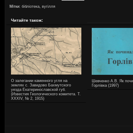
Мітки:
бібліотека
,
вугілля
Читайте також:
О залегании каменного угля на
Шевченко А.В. Як поч
землях с. Завидово Бахмутского
Горлівка (1997)
уезда Екатеринославской губ.
(Известия Геологического комитета. T.
XXXIV, № 2, 1915)