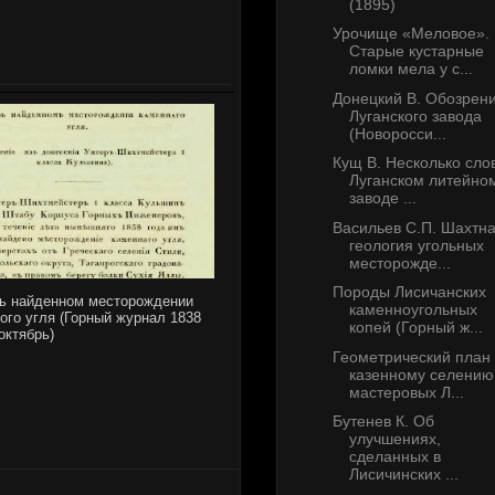
(1895)
Урочище «Меловое».
Старые кустарные
ломки мела у с...
Донецкий В. Обозрен
Луганского завода
(Новоросси...
Кущ В. Несколько сло
Луганском литейно
заводе ...
Васильев С.П. Шахтн
геология угольных
месторожде...
Породы Лисичанских
ь найденном месторождении
каменноугольных
ого угля (Горный журнал 1838
копей (Горный ж...
 октябрь)
Геометрический план
казенному селению
мастеровых Л...
Бутенев К. Об
улучшениях,
сделанных в
Лисичинских ...