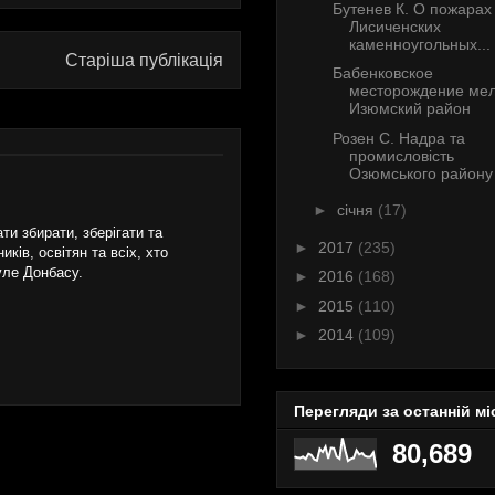
Бутенев К. О пожарах
Лисиченских
каменноугольных...
Старіша публікація
Бабенковское
месторождение мел
Изюмский район
Розен C. Надра та
промисловість
Озюмського району 
►
січня
(17)
и збирати, зберігати та
►
2017
(235)
ків, освітян та всіх, хто
уле Донбасу.
►
2016
(168)
►
2015
(110)
►
2014
(109)
Перегляди за останній мі
80,689