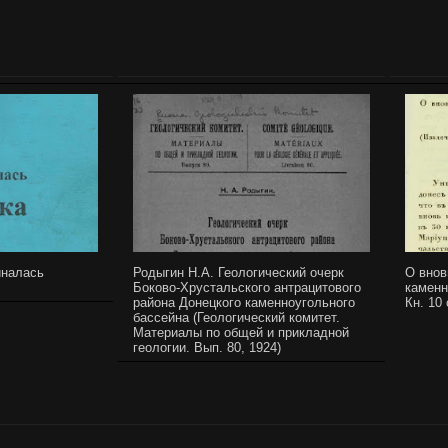
иналась
Родыгин Н.А. Геологический очерк
О внов
Боково-Хрустальского антрацитового
каменн
района Донецкого каменноугольного
Кн. 10
бассейна (Геологический комитет.
Материалы по общей и прикладной
геологии. Вып. 80, 1924)