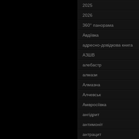
2025
2026
360° панорама
Авдіївка
адресно-довідкова книга
АЗШВ
алебастр
алмази
Алмазна
Алчевськ
Амвросіївка
ангідрит
антимоніт
антрацит