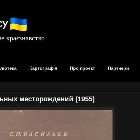
су
е краєзнавство
бліотека
Картографія
Про проєкт
Партнери
льных месторождений (1955)