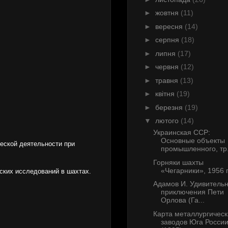
►
жовтня
(11)
►
вересня
(14)
►
серпня
(18)
►
липня
(17)
►
червня
(12)
►
травня
(13)
►
квітня
(19)
►
березня
(19)
▼
лютого
(14)
Украинская ССР:
Основные объекты
еской деятельности при
промышленного, тр.
Горняки шахты
«Чегарники», 1956 г
ских исследований в шахтах.
Адамов И. Удивитель
приключения Пети
Орлова (Га...
Карта металлургическ
заводов Юга Росси