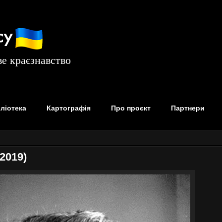
су
е краєзнавство
бліотека
Картографія
Про проєкт
Партнери
2019)