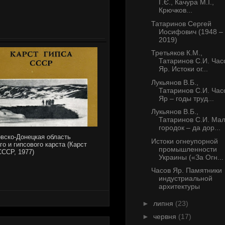
Г.Є., Качура М.І.,
Крючков...
Татаринов Сергей
Иосифович (1948 –
2019)
Третьяков К.М.,
Татаринов С.И. Час
Яр. Истоки ог...
Лукьянов В.Б.,
Татаринов С.И. Час
Яр – годы труд...
Лукьянов В.Б.,
Татаринов С.И. Ма
городок – да дор...
вско-Донецкая область
Истоки огнеупорной
го и гипсового карста (Карст
промышленности
СССР, 1977)
Украины («За Огн...
Часов Яр. Памятники
индустриальной
архитектуры
►
липня
(23)
►
червня
(17)