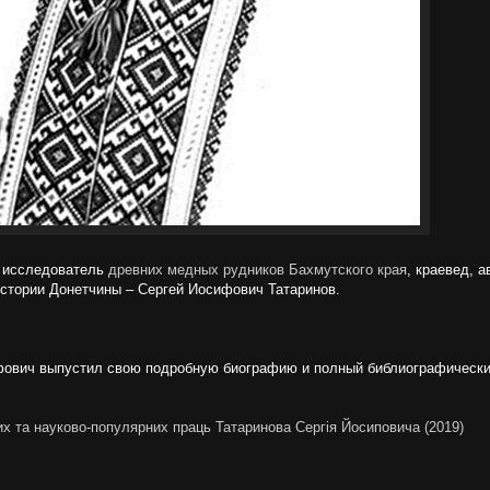
, исследователь
древних медных рудников Бахмутского края
, краевед, 
истории Донетчины – Сергей Иосифович Татаринов.
ифович выпустил свою подробную биографию и полный библиографически
их та науково-популярних праць Татаринова Сергія Йосиповича (2019)