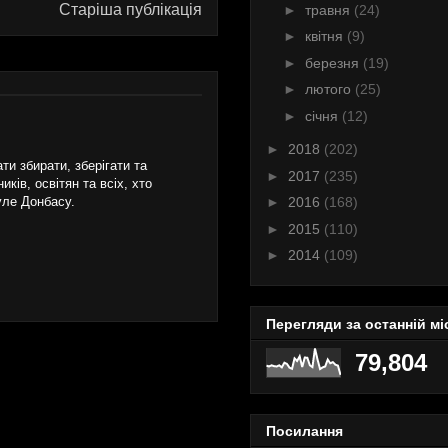
Старіша публікація
►
травня
(24)
►
квітня
(9)
►
березня
(19)
►
лютого
(25)
►
січня
(12)
►
2018
(202)
и збирати, зберігати та
►
2017
(235)
ків, освітян та всіх, хто
►
2016
(168)
уле Донбасу.
►
2015
(110)
►
2014
(109)
Перегляди за останній мі
79,804
Посилання