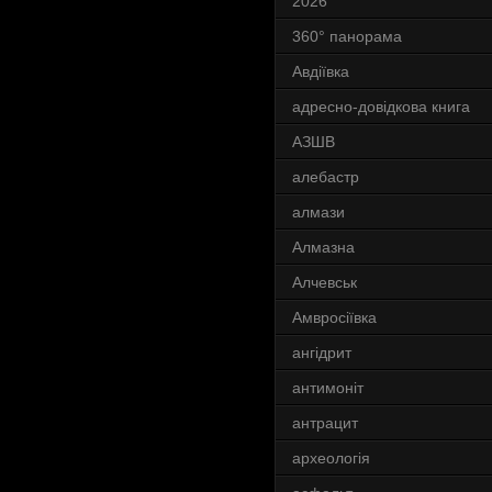
2026
360° панорама
Авдіївка
адресно-довідкова книга
АЗШВ
алебастр
алмази
Алмазна
Алчевськ
Амвросіївка
ангідрит
антимоніт
антрацит
археологія