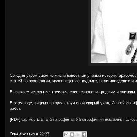
Сегодня утром ушел из жизни известный ученый-историк, археолог
статей по археологии, музееведению, иудаике, религиоведению и 
Выражаем искренние, глубокие соболезнования родным и близким.
В этом году, видимо предчувствуя свой скорый уход, Сергей Иос
работ.
[PDF]
Єфімов Д.В. Бібліографія та біблографічний покажчик науков
Опубліковано в
22:27