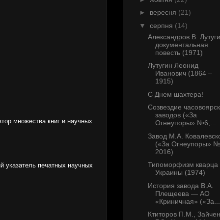
►
вересня
(21)
▼
серпня
(14)
Александров В. Лутуги
документальная
повесть (1971)
Лутугин Леонид
Иванович (1864 –
1915)
С Днем шахтера!
Созвездие часовоярс
заводов («За
автор множества книг и научных
Огнеупоры» №6,...
Завод М.А. Ковалевск
(«За Огнеупоры» №
2016)
Типоморфизм кварца
й указатель печатных научных
Украины (1974)
История завода В.А.
Плещеева — АО
«Криничная» («За...
Ктиторов П.М., Зайче