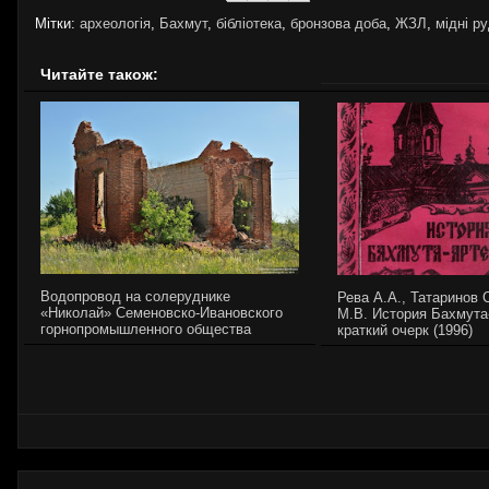
Мітки:
археологія
,
Бахмут
,
бібліотека
,
бронзова доба
,
ЖЗЛ
,
мідні р
Читайте також:
Водопровод на солеруднике
Рева А.А., Татаринов 
«Николай» Семеновско-Ивановского
М.В. История Бахмута
горнопромышленного общества
краткий очерк (1996)