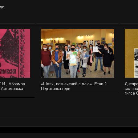
уди
С.И., Абрамов
«Шлях, позначений сіллю». Етап 2.
Днепро
-Артемовска:
Підготовка гідів
соляно
гипса 