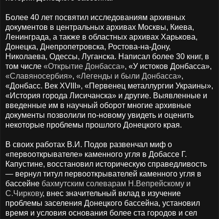
Более 40 лет посвятил исследованиям архивных
документов в центральных архивах Москвы, Киева,
Ленинграда, а также в областных архивах Харькова,
Донецка, Днепропетровска, Ростова-на-Дону,
Николаева, Одессы, Луганска. Написал более 30 книг, в
том числе
«Открытие Донбасса»
, «У истоков Донбасса»,
«Славяносербия»
,
«Легенды и были Донбасса»
,
«Донбасс. Век XVIII», «Первенец металлургии Украины»,
«История города Лисичанска» и другие. Выявленные и
введенные им в научный оборот многие архивные
документы позволили по-новому увидеть и оценить
некоторые проблемы прошлого Донецкого края.
В своих работах В.И. Подов развенчал миф о
«первооткрывателе» каменного угля в Добассе Г.
Капустине, восстановил историческую справедливость
— вернул титул первооткрывателей каменного угля в
бассейне
бахмутским солеварам Н.Вепрейскому и
С.Чиркову
, внес значительный вклад в изучение
проблемы заселения Донецкого бассейна, установил
время и условия основания более ста городов и сел