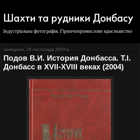
Шахти та рудники Донбасу
Індустріальна фотографія. Гірничопромислове краєзнавство
понеділок, 18 листопада 2019 р.
Подов В.И. История Донбасса. Т.I.
Донбасс в ХVII-ХVІІІ веках (2004)