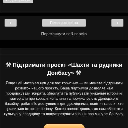
‹
›
Головна сторінка
Переглянути веб-версію
⚒ Підтримати проєкт «Шахти та рудники
Донбасу» ⚒
Якщо цей матеріал був для вас корисним — ви можете підтримати
розвиток нашого проєкту. Ваша підтримка дозволяє нам
продовжувати збирати, зберігати та публікувати унікальні історичні
матеріали про корисні копалини та промисловість Донецького
басейну, робити їх доступними для дослідників, освітян та всіх, хто
цікавиться історією регіону. Кожен внесок допомагає нам зберігати
культурну спадщину та популяризувати знання про минуле Донбасу.