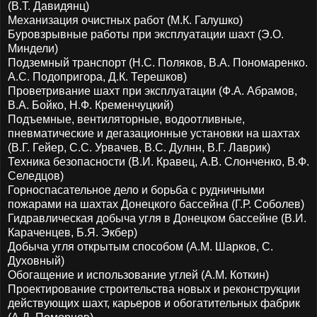
(В.Т. Давидянц)
Механизация очистных работ (М.К. Галушко)
Буровзрывные работы при эксплуатации шахт (Э.О.
Миндели)
Подземный транспорт (Н.С. Поляков, В.А. Пономаренко.
А.С. Подопригора, Д.К. Терешков)
Проветривание шахт при эксплуатации (Ф.А. Абрамов,
В.А. Бойко, Н.Ф. Кременчуцкий)
Подъемные, вентиляторные, водоотливные,
пневматические и дегазационные установки на шахтах
(В.Г. Гейер, С.С. Урвачев, В.С. Дулнн, В.Г. Лаврик)
Техника безопасности (В.И. Кравец, А.В. Слонченко, В.Ф.
Селедцов)
Горноспасательное дело и борьба с рудничными
пожарами на шахтах Донецкого бассейна (Г.Р. Соболев)
Гидравлическая добыча угля в Донецком бассейне (В.И.
Караченцев, Б.Я. Экбер)
Добыча угля открытым способом (А.М. Шарков, С.
Духовный)
Обогащение и использование углей (А.М. Коткин)
Проектирование строительства новых и реконструкции
действующих шахт, карьеров и обогатительных фабрик