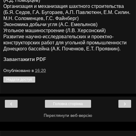
(А.Д. Поморцев)
Организация и механизация шахтного строительства
(Б.Я. Седов, Г.А. Бугораев, А.П. Павлюткнн, Е.М. Силин.
М.Н. Соломенцев, Г.С. Файнберг)
Экономика добычи угля (А.С. Емельянов)
Угольное машиностроение (Л.В. Херсонский)
Развитие научно-исследовательских и проектно-
конструкторских работ для угольной промышленности
Донецкого бассейна (А.К. Поченков, Е.Т. Проявкин).
Завантажити PDF
Опубліковано в
16:20
Надати доступ
‹
›
Головна сторінка
Переглянути веб-версію