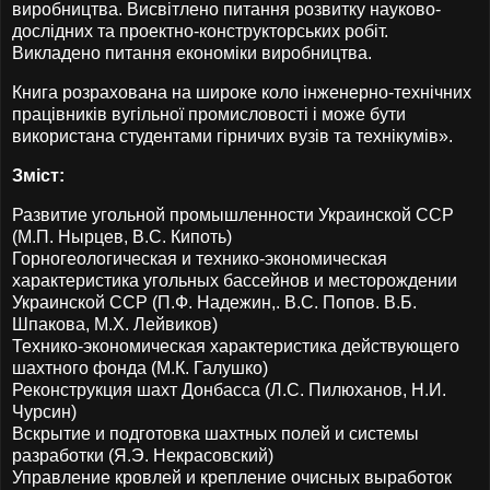
виробництва. Висвітлено питання розвитку науково-
дослідних та проектно-конструкторських робіт.
Викладено питання економіки виробництва.
Книга розрахована на широке коло інженерно-технічних
працівників вугільної промисловості і може бути
використана студентами гірничих вузів та технікумів».
Зміст:
Развитие угольной промышленности Украинской ССР
(М.П. Нырцев, В.С. Кипоть)
Горногеологическая и технико-экономическая
характеристика угольных бассейнов и месторождении
Украинской ССР (П.Ф. Надежин,. В.С. Попов. В.Б.
Шпакова, М.X. Лейвиков)
Технико-экономическая характеристика действующего
шахтного фонда (М.К. Галушко)
Реконструкция шахт Донбасса (Л.С. Пилюханов, Н.И.
Чурсин)
Вскрытие и подготовка шахтных полей и системы
разработки (Я.Э. Некрасовский)
Управление кровлей и крепление очисных выработок