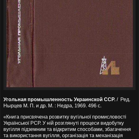
Угольная промышленность Украинской ССР.
/ Ред.
Нырцев М. П. и др. М. : Недра, 1969. 496 с.
«Книга присвячена розвитку вугільної промисловості
Української РСР. У ній розглянуті процеси видобутку
вугілля підземним та відкритим способами, збагачення
та використання вугілля, організація та механізація