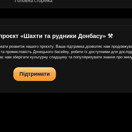
Головна сторінка
проєкт «Шахти та рудники Донбасу» ⚒
ати розвиток нашого проєкту. Ваша підтримка дозволяє нам продовжуват
 та промисловість Донецького басейну, робити їх доступними для дослідни
гає нам зберігати культурну спадщину та популяризувати знання про мин
Підтримати