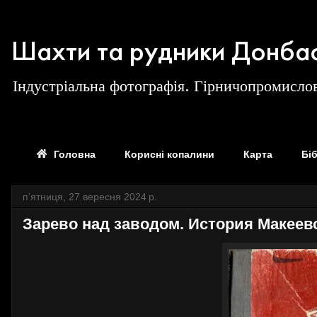
Шахти та рудники Донба
Індустріальна фотографія. Гірничопромислов
Головна
Корисні копалини
Карта
Бі
пʼятниця, 27 вересня 2024 р.
Зарево над заводом. История Макеевс