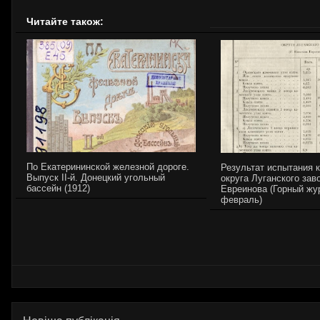
Читайте також:
По Екатерининской железной дороге.
Результат испытания 
Выпуск II-й. Донецкий угольный
округа Луганского зав
бассейн (1912)
Евреинова (Горный жур
февраль)