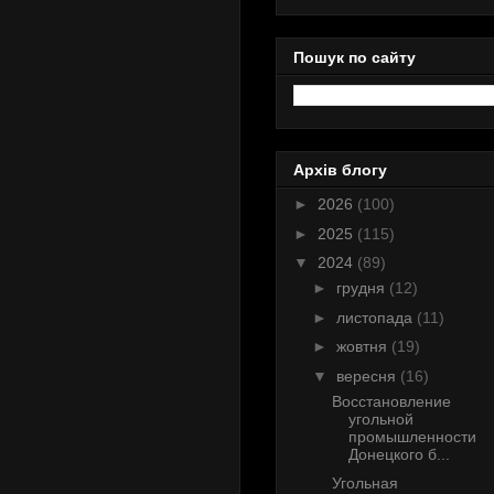
Пошук по сайту
Архів блогу
►
2026
(100)
►
2025
(115)
▼
2024
(89)
►
грудня
(12)
►
листопада
(11)
►
жовтня
(19)
▼
вересня
(16)
Восстановление
угольной
промышленности
Донецкого б...
Угольная