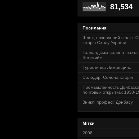
81,534
Посилання
Шлях, позначений сіллю. 
історія Сходу України
Голландська соляна шахта
Великий»
Туристична Лиманщина
Соледар. Солона історія
Промышленность Донбасса
почтовых открытках 1930-19
Зниклі професії Донбасу
Мітки
2008