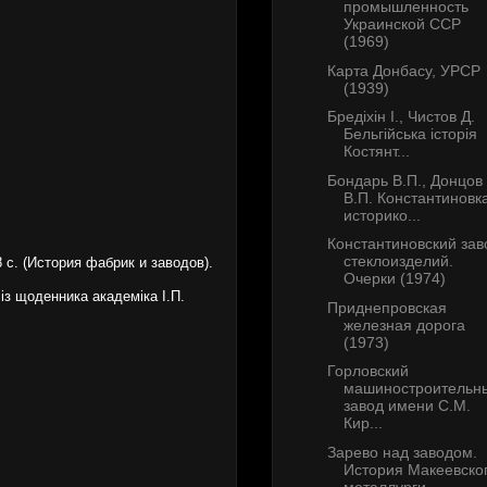
промышленность
Украинской ССР
(1969)
Карта Донбасу, УРСР
(1939)
Бредіхін І., Чистов Д.
Бельгійська історія
Костянт...
Бондарь В.П., Донцов
В.П. Константиновк
историко...
Константиновский зав
стеклоизделий.
8 с. (История фабрик и заводов).
Очерки (1974)
 із щоденника академіка І.П.
Приднепровская
железная дорога
(1973)
Горловский
машиностроительн
завод имени С.М.
Кир...
Зарево над заводом.
История Макеевско
металлурги...