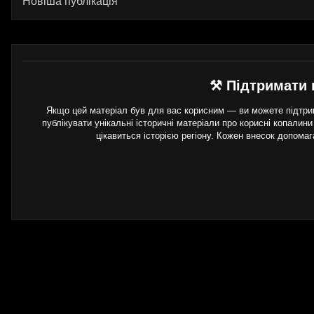
Новіша публікація
⚒ Підтримати 
Якщо цей матеріал був для вас корисним — ви можете підтрим
публікувати унікальні історичні матеріали про корисні копалини
цікавиться історією регіону. Кожен внесок допома