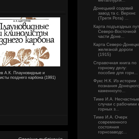
Донецький содовий
завод та с. Верхнє
(Третя Рота) ...
Карта подъездных пу
Северо-Восточной
части Доне...
Карта Северо-Донецк
железной дороги
(1915)
Справочная книга по
горному делу:
пособие для горн...
в А.К. Плауновидные и
исты позднего карбона (1991)
Фукс Н.К. Из истории
познания Донецког
каменноуго...
Тиме И.А. Несчастны
случаи с рабочими 
горных з...
Тиме И.А. Очерк
современного
состояния
горнозаводс...