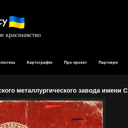
су
е краєзнавство
бліотека
Картографія
Про проєкт
Партнери
кого металлургического завода имени С.