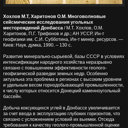
Хохлов М.Т, Харитонов О.М. Многоволновые
сейсмические исследования угольных
месторождений Донбасса
/ М.Т. Хохлов, О.М.
Харитонов, П.Г. Трифонов и др.; АН УССР, Ин-т
геофизики им. С.И. Субботина, Ин-т минер. ресурсов. —
Киев: Наук. думка, 1990. – 130 с.
Развитие минерально-сырьевой, базы СССР в условиях
интенсификации народного хозяйства неразрывно
связано с повышением эффективности геолого-
геофизической разведки земных недр. Особенно
актуальна эта проблема в регионах с высоким уровнем
и удельным весом горнодобывающей промышленности,
к числу которых относится Донецкий каменноугольный
бассейн.
Добыча коксующихся углей в Донбассе увеличивается
за счет ввода в эксплуатацию глубоких горизонтов, что
связано с усложнением условий их выемки. Отсюда
требования к качеству геолого-промышленной оценки