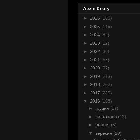
Архів блогу
►
2026
(100)
►
2025
(115)
►
2024
(89)
►
2023
(12)
►
2022
(30)
►
2021
(53)
►
2020
(97)
►
2019
(213)
►
2018
(202)
►
2017
(235)
▼
2016
(168)
►
грудня
(17)
►
листопада
(12)
►
жовтня
(5)
▼
вересня
(20)