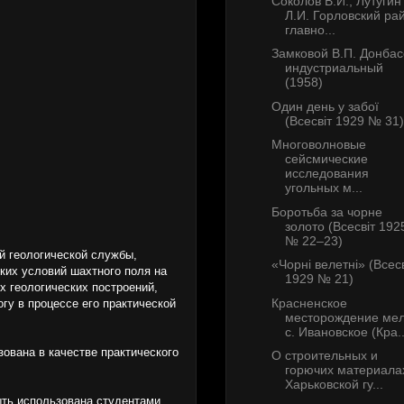
Соколов В.И., Лутугин
Л.И. Горловский ра
главно...
Замковой В.П. Донбас
индустриальный
(1958)
Один день у забої
(Всесвіт 1929 № 31)
Многоволновые
сейсмические
исследования
угольных м...
Боротьба за чорне
золото (Всесвіт 192
№ 22–23)
й геологической службы,
«Чорні велетні» (Всесв
ких условий шахтного поля на
1929 № 21)
х геологических построений,
Красненское
гу в процессе его практической
месторождение мел
с. Ивановское (Кра..
зована в качестве практического
О строительных и
горючих материала
Харьковской гу...
ыть использована студентами