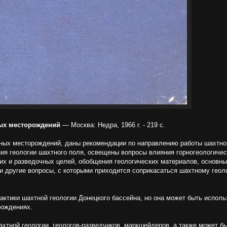
ных месторождений
— Москва: Недра, 1966 г. - 219 с.
ьных месторождений, даны рекомендации по направлению работы шахтно
ия геологии шахтного поля, освещены вопросы влияния горногеологичес
ких и разведочных целей, обобщения геологических материалов, основны
и другие вопросы, с которыми приходится соприкасаться шахтному геоло
рактики шахтной геологии Донецкого бассейна, но она может быть исполь
рождениях.
ахтной геологии, геологов-разведчиков, маркшейдеров, а также может б