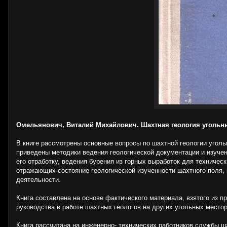
Омельянович, Виталий Михайлович. Шахтная геология уголь
В книге рассмотрены основные вопросы по шахтной геологии угол
приведены методики ведения геологической документации и изучен
его отработку, ведения бурения из горных выработок для техничес
отражающих состояние геологической изученности шахтного поля, 
деятельности.
Книга составлена на основе фактического материала, взятого из п
руководства в работе шахтных геологов на других угольных место
Книга рассчитана на инженерно- технических работников службы ш