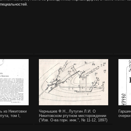
специальностей.
ь из Никитовки
Чернышев Ф.Н., Лутугин Л.И. О
Гаршин
тута, том I,
Никитовском ртутном месторождении
очерки
("Изв. О-ва горн. инж.", № 11-12, 1897)