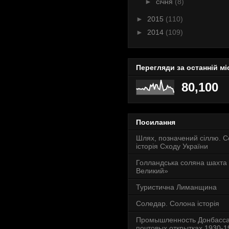
►
січня
(8)
►
2015
(110)
►
2014
(109)
Перегляди за останній мі
80,100
Посилання
Шлях, позначений сіллю. 
історія Сходу України
Голландська соляна шахта
Великий»
Туристична Лиманщина
Соледар. Солона історія
Промышленность Донбасса
почтовых открытках 1930-19