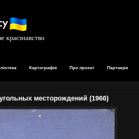
су
е краєзнавство
бліотека
Картографія
Про проєкт
Партнери
угольных месторождений (1966)