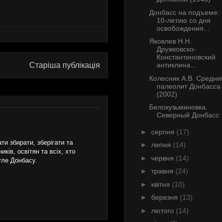
Донбасс на подъеме: 
10-летию со дня
освобождения...
Яковлев Н.Н.
Дружковско-
Константиновский
Старіша публікація
антиклина...
Колесник А.В. Средни
палеолит Донбасса
(2002)
Белокузьминовка.
Северный Донбасс
►
серпня
(17)
и збирати, зберігати та
►
липня
(14)
ків, освітян та всіх, хто
►
червня
(14)
уле Донбасу.
►
травня
(24)
►
квітня
(10)
►
березня
(13)
►
лютого
(14)