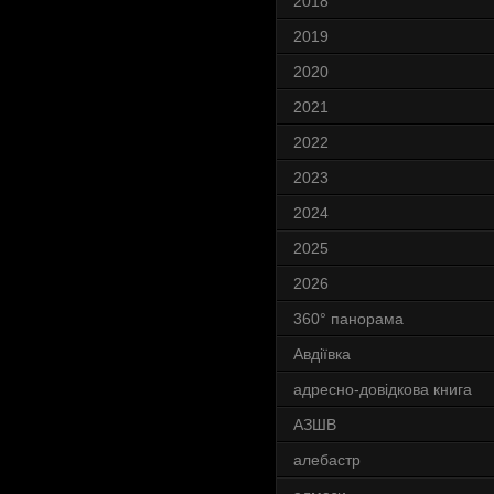
2018
2019
2020
2021
2022
2023
2024
2025
2026
360° панорама
Авдіївка
адресно-довідкова книга
АЗШВ
алебастр