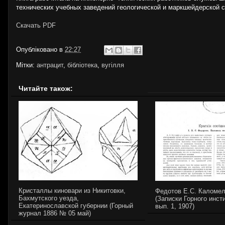
технических учебных заведений геологической и маркшейдерской 
Скачать PDF
Опубліковано в
22:27
Мітки:
антрацит
,
бібліотека
,
вугілля
Читайте також:
Кристаллы киновари из Никитовки,
Федотов Е.С. Каломел
Бахмутского уезда,
(Записки Горного инсти
Екатеринославской губернии (Горный
вып. 1, 1907)
журнал 1886 № 05 май)