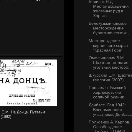
Борисяк Н.Д.
Местонахождения
железных руд в
Харько...
Белокузьминовское
месторождение
бурого железняка, ..
Месторождение
кирпичного сырья
"Красная Гора"
Омельянович В.М.
Шахтная геология
угольных месторо...
Шкурский Е.Ф. Шахтн
геология (2007)
Провалля. Бывший
Харламовский
соляной рудник
Донбасс. Год 1943:
Воспоминания
 Е.М. На Донце. Путевые
участников Донбасс.
 (1892)
Полковник А. Карпов.
Освобождение
Донбасса (1943)