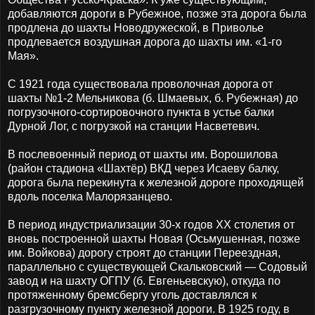
добавляются дороги в Рубежное, позже эта дорога была
продлена до шахты Новодружеской, в Приволье
продлевается воздушная дорога до шахты им. «1-го
Мая».
С 1921 года существовала проволочная дорога от
шахты №1-2 Мельникова (б. Шмаевых, б. Рубежная) до
погрузочного-сортировочного пункта в устье балки
Дурной Лог, с погрузкой на станции Насветевич.
В послевоенный период от шахты им. Ворошилова
(район стадиона «Шахтёр) ВКД через Исаеву балку,
дорога была перекинута к железной дороге проходящей
вдоль поселка Малорязанцево.
В период индустриализации 30-х годов XX столетия от
вновь построенной шахты Новая (Осьмушенная, позже
им. Войкова) дорогу строят до станции Переездная,
параллельно с существующей Скальковский — Содовый
завод и на шахту ОГПУ (б. Евгеньевскую), откуда по
протяженному бремсбергу уголь доставлялся к
разгрузочному пункту железной дороги. В 1925 году, в