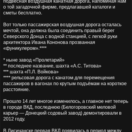
подвесная воздушная канатная дорога, напоминая нам
о той загадочной фирме, предлагавшей каталоги и
сметы бесплатно.
Вот только пассажирская воздушная дорога осталась
мечтой, она должна была соединить правый берег
Северского Донца с водной станцией, с легкой руки
архитектора Ивана Кононова прозванная
«фуникулером».****
* ныне завод «Пролетарий»
** последнее название, шахта «А.С. Титова»
*** шахта «П.Л. Войкова»
**** рельсовая дорога с канатом для перемещения
пассажиров в вагонах по крутым подъёмам на короткое
расстояние.
Прошло 14 лет многое изменилось, а главное нет теперь
в городе ВКД, последнюю (Белогоровский меловой
карьер — Донецкий содовый завод) демонтировали в
2012 году.
В Лисичанске первая ВКД появилась в период между