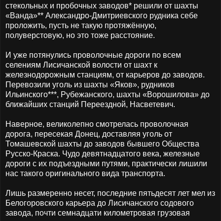
стекольных и пробочных заводов* решили от шахты
«Ванда»** Александро-Дмитриевского рудника себе
проложить, пусть не такую протяжённую,
полуверстовую, но это тоже расстояние.
И уже потянулись проволочные дороги по всем
селениям Лисичанской волости от шахт к
железнодорожным станциям, от карьеров до заводов.
Перевозили уголь из шахты «Яков», рудников
Ильинского***, Рубежанского, шахты «Ворошилова» до
ближайших станций Переездной, Насветевич.
Наверное, великолепно смотрелась проволочная
дорога, пересекая Донец, доставляя уголь от
Томашевской шахты до заводов бывшего Общества
Русско-Краска. Чудо девятнадцатого века, железные
дороги с их подъездными путями, практически лишили
нас такого оригинального вида транспорта.
Лишь размеренно несет, последние пятьдесят лет мел из
Белогоровского карьера до Лисичанского содового
завода, почти семнадцати километровая грузовая