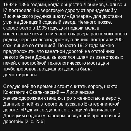
1892 и 1896 годами, когда общество Любимов, Сольвэ и
К° построило 4-х верстовую дорогу от арендуемой у
Лисичанского рудника шахту «Дагмара», для доставки
угля на Донецкий содовый завод. Немного позже,
скорее всего в 1905 году, для подачи мела в
известковые печи, от мелового карьера расположенного
рядом, через железнодорожную линию, построили 200-
саж. линию со станцией. По фото 1912 года можно
предположить, что канатной дорогой на отстойники
левого берега Донца, вывозился шлам из известковых
печей, с постройкой технологического моста для
трубопроводов, воздушная дорога была
демонтирована.
Следующей по времени стоит считать дорогу, шахта
Константин Скальковский — Лисичанская
железнодорожная станция, протяженностью в версту.
Данные о ней из второго выпуска по Екатерининской
дороге: «Рудник соединен со станцией Лисичанск и
Донецким содовым заводом воздушной проволочной
дорогой» [2, с. 236].