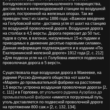
Богодуховского горнопромышленного товарищества,
доставлялся к железнодорожной станции по воздушной
дороге, построенной на железных опорах. Так же
приведен текст из газеты 1886 года: «Важное введение
на Голубовской копи - доставка угля от шахт на станцию
по воздушной проволочной дороге. Воздушная дорога
на столбах в 4,5 версты. Дорога перевозит до 50 тыс.
пудов в сутки, в вагонах, нагруженных 15-ю пудами и
приводимых в движение десятью паровыми силами».
Данная информация подтверждается и в издании «По
Екатерининской железной дороге» 1912 года [2, с. 212]
«Для подвоза угля на ст. Голубовка имеется подвесная
проволочная дорога в 5 верст».
Существовала еще воздушная дорога в Макеевке, на
руднике Русско-Донецкого общества «от шахты
«Мария» до промывательной фабрики на расстояние
1,5 версты устроена воздушная проволочная дорога» [2,
с. 111] и в Горловке, от
угольного рудника Ауэрбаха до
промывательной фабрики
«имеется погрузочный путь,
уголь доставляется по подвесной проволочной дороге
на протяжении 800 саж.» [2, с. 132, 134].