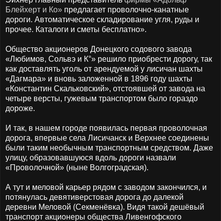
Блейхерт и Ко»
предлагает проволочно-канатные
дороги. Автоматическое складирование угля, руды и
прочее. Каталоги и сметы бесплатно».
Общество акционеров Донецкого содового завода
«Любимов, Сольвэ и К°» решило приобрести дорогу, так
как доставлять уголь от арендуемой у лисичан шахты
«Дагмара» и вновь заложенной в 1896 году шахты
«Константин Скальковский», отстоявшей от завода на
четыре версты, гужевым транспортом было гораздо
дороже.
И так, в нашем городе появилась первая проволочная
дорога, впервые села Лисичанск и Верхнее соединены
были таким необычным транспортным средством. Даже
улицу, образовавшуюся вдоль дороги назвали
«Проволочной» (ныне Волгоградская).
А тут и меловой карьер рядом с заводом закончился, и
потянулась девятиверстовая дорога до далекой
деревни Меловой (Секменёвка). Видя такой дешёвый
транспорт акционеры общества Ливенгофского