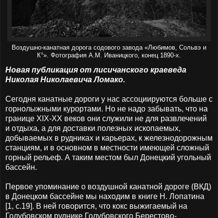
Воздушно-канатная дорога содового завода «Любимов, Сольвэ и
К
°
». Фотография А.М. Иваницкого, конец 1890-х.
Новая публикация от лисичанского краеведа
Николая Николаевича Ломако.
Сегодня канатные дороги у нас ассоциируются больше с
горнолыжными курортами. Но не надо забывать, что на
границе XIX-XX веков они служили не для развлечений
и отдыха, а для доставки полезных ископаемых,
добываемых в рудниках и карьерах, к железнодорожным
станциям, и в основном в местности имеющей сложный
горный рельеф. А таким местом был Донецкий угольный
бассейн.
Первое упоминание о воздушной канатной дороге (ВКД)
в Донецком бассейне мы находим в книге Н. Лопатина
[1, c.19]. В ней говорится, что кокс выжигаемый на
Голубовском руднике Голубовского Берестово-