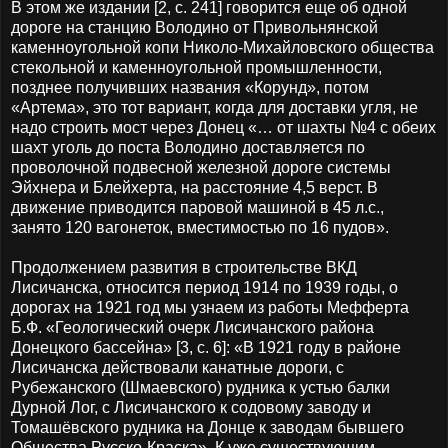
В этом же издании [2, с. 241] говорится еще об одной
дороге на станцию Володино от Привольнянской
каменноугольной копи Николо-Михайловского общества
стекольной и каменноугольной промышленности,
позднее получивших названия «Корунд», потом
«Артема», это тот вариант, когда для доставки угля, не
надо строить мост через Донец «… от шахты №4 с обеих
шахт уголь до поста Володино доставляется по
проволочной подвесной железной дороге системы
Эйхнера и Блейхерта, на расстояние 4,5 верст. В
движение приводится паровой машиной в 45 л.с.,
занято 120 вагонеток, вместимостью по 16 пудов».
Продолжением развития в строительстве ВКД
Лисичанска, относится период 1914 по 1939 годы, о
дорогах на 1921 год мы узнаем из работы Мефферта
Б.Ф. «Геологический очерк Лисичанского района
Донецкого бассейна» [3, с. 6]: «В 1921 году в районе
Лисичанска действовали канатные дороги, с
Рубежанского (Шмаевского) рудника к устью балки
Дурной Лог, с Лисичанского к содовому заводу и
Томашёвского рудника на Донце к заводам бывшего
Общества Русско-Краска». К уже существующим,