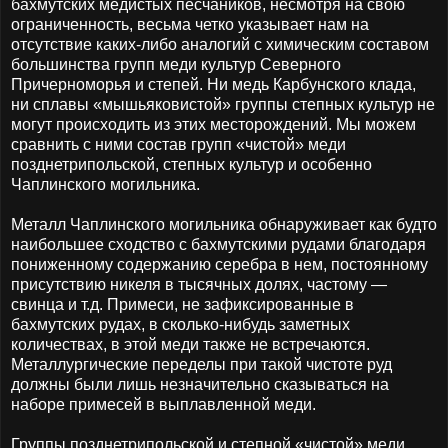
бахмутских медистых песчаников, несмотря на свою
ограниченность, весьма четко указывает нам на
отсутствие каких-либо аналогий с химическим составом
большинства групп меди культур Северного
Причерноморья и степей. Ни медь Карбунского клада,
ни сплавы «мышьяковистой» группы степных культур не
могут происходить из этих месторождений. Мы можем
сравнить с ними состав групп «чистой» меди
позднетрипольской, степных культур и особенно
Чаплинского могильника.
Металл Чаплинского могильника обнаруживает как будто
наибольшее сходство с бахмутскими рудами благодаря
пониженному содержанию серебра в нем, постоянному
присутствию никеля в тысячных долях, частому —
свинца и т.д. Примеси, не зафиксированные в
бахмутских рудах, в сколько-нибудь заметных
количествах, в этой меди также не встречаются.
Металлургические переделы при такой чистоте руд
должны были лишь незначительно сказываться на
наборе примесей в выплавленной меди.
Группы позднетрипольской и степной «чистой» меди