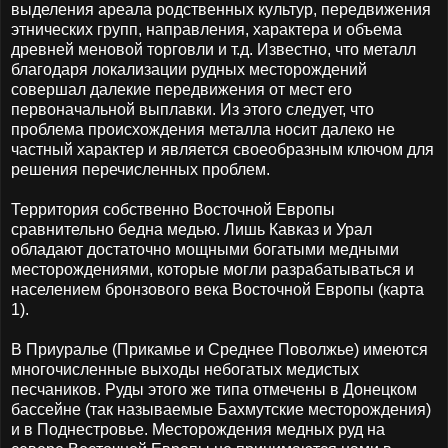
выделения ареала родственных культур, передвижения
этнических групп, направления, характера и объема
древней меновой торговли и т.д. Известно, что металл
благодаря локализации рудных месторождений
совершал далекие передвижения от мест его
первоначальной выплавки. Из этого следует, что
проблема происхождения металла носит далеко не
частный характер и является своеобразным ключом для
решения перечисленных проблем.
Территория собственно Восточной Европы
сравнительно бедна медью. Лишь Кавказ и Урал
обладают достаточно мощными богатыми медными
месторождениями, которые могли разрабатываться и
населением бронзового века Восточной Европы (карта
1).
В Приуралье (Прикамье и Среднее Поволжье) имеются
многочисленные выходы небогатых медистых
песчаников. Руды этого же типа отмечены в Донецком
бассейне (так называемые Бахмутские месторождения)
и в Поднестровье. Месторождения медных руд на