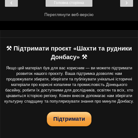
‹
›
Головна сторінка
Переглянути веб-версію
⚒ Підтримати проєкт «Шахти та рудники
Донбасу» ⚒
Якщо цей матеріал був для вас корисним — ви можете підтримати
розвиток нашого проєкту. Ваша підтримка дозволяє нам
продовжувати збирати, зберігати та публікувати унікальні історичні
матеріали про корисні копалини та промисловість Донецького
басейну, робити їх доступними для дослідників, освітян та всіх, хто
цікавиться історією регіону. Кожен внесок допомагає нам зберігати
культурну спадщину та популяризувати знання про минуле Донбасу.
Підтримати