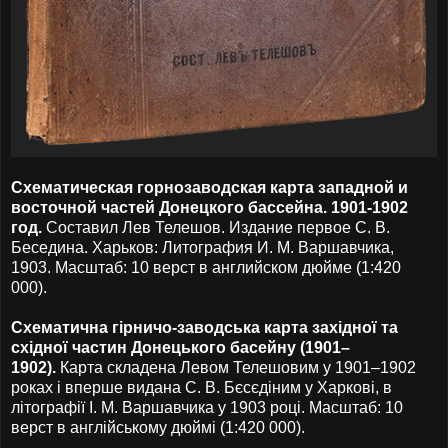
Схематическая горнозаводская карта западной и
восточной частей Донецкого бассейна. 1901-1902
год.
Составил Лев Телешов. Издание первое С. В.
Беседина. Харьков: Литография И. М. Варшавчика,
1903. Масштаб: 10 верст в английском дюйме (1:420
000).
Схематична гірничо-заводська карта західної та
східної частин Донецького басейну (1901–
1902).
Карта складена Левом Телешовим у 1901–1902
роках і вперше видана С. В. Бєсєдіним у Харкові, в
літографії І. М. Варшавчика у 1903 році. Масштаб: 10
верст в англійському дюймі (1:420 000).