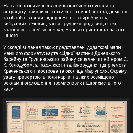
На карті позначені родовища кам’яного вугілля та
антрациту, райони коксохімічного виробництва, доменні
та обробні заводи, підприємства з виробництва
вибухових речовин, залізні рудники, родовища солі,
залізничні та під’їзні шляхи, морські пристані та багато
іншого.
У складі видання також представлені додаткові мапи
меншого формату: карта східної частини Донецького
басейну та Грушевського району, складені штейгером Є.
К. Колодубом, а також карти залізнорудних підприємств
Креченського півострова та околиць Маріуполя. Окрему
увагу привертають поля карти, на яких розміщено
рекламні оголошення промислових підприємств того
часу.