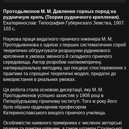
Протодьяконов М. М. Давление горных пород на
рудничную крепь (Теория рудничного крепления)
.
Екатеринослав: Типография Губернскаго Земства, 1907.
103 с.
Наукова праця видатного гірничого інженера М. М.
Протодьяконова є однією з перших систематичних спроб
теоретично обґрунтувати розрахунки рудникового
кріплення в умовах змінного й складного гірничого
середовища. Автор розробив напівемпіричну,
напівраціональну методику, що поєднує спостереження з
практики та спрощені теоретичні моделі, придатні до
використання в реальних умовах.
Ця робота стала основою дисертації, яку М. М.
Протодьяконов успішно захистив у 1908 році в
Петербурзькому гірничому інституті. Того ж року його
було обрано ординарним професором
Катеринославського вищого гірничого училища.
Особливістю наявного примірника є численні авторські
правки та помітки олівцем, а також штампи Сталінської