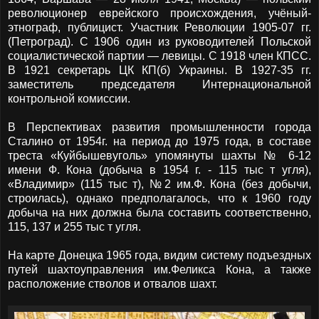
революционер еврейского происхождения, учёный-
этнограф, публицист. Участник Революции 1905-07 гг.
(Петроград). С 1906 один из руководителей Польской
социалистической партии — левицы. С 1918 член КПСС.
В 1921 секретарь ЦК КП(б) Украины. В 1927-35 гг.
заместитель председателя Интернациональной
контрольной комиссии.
В Перспективах развития промышленности города
Сталино от 1954г. на период до 1975 года, в составе
треста «Куйбышевуголь» упомянуты шахты № 6-12
имени Ф. Кона (добыча в 1954 г. - 115 тыс т угля),
«Владимир» (115 тыс т), №2 им.Ф. Кона (без добычи,
строилась), однако предполагалось, что к 1960 году
добыча на них должна была составить соответственно,
115, 137 и 255 тыс т угля.
На карте Донецка 1965 года, видим систему подъездных
путей шахтоуправления им.Феликса Кона, а также
расположение стволов и отвалов шахт.