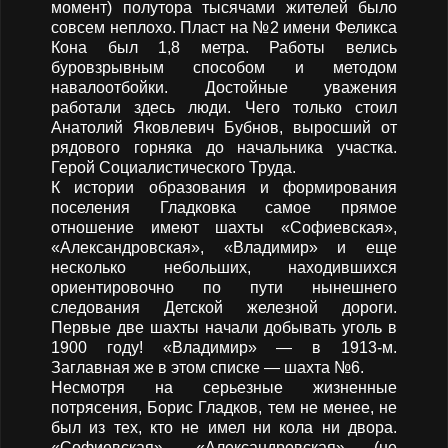
момент) полутора тысячами жителей было
совсем неплохо. Пласт на №2 имени Феликса
Кона был 1,8 метра. Работы велись
буровзрывным способом и методом
навалоотбойки. Достойные уважения
работали здесь люди. Чего только стоил
Анатолий Яковлевич Бубнов, выросший от
рядового горняка до начальника участка.
Герой Социалистического Труда.
К истории образования и формирования
поселения Гладковка самое прямое
отношение имеют шахты «Софиевская»,
«Александровская», «Владимир» и еще
несколько небольших, находившихся
ориентировочно по пути нынешнего
следования Детской железной дороги.
Первые две шахты начали добывать уголь в
1900 году! «Владимир» — в 1913-м.
Заглавная же в этом списке — шахта №6.
Несмотря на серьезные жизненные
потрясения, Борис Гладков, тем не менее, не
был из тех, кто не имел ни кола ни двора.
«Софиевская», «Александровская» (не