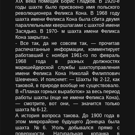
ХIХ века помещик Борис Гладков. В 1920-е
годы шахте было присвоено имя польского
революционера Феликса Кона. В 1968 году
шахта имени Феликса Кона была сбита двумя
параллельными квершлагами с шахтой имени
Засядько. В 1970- м шахта имени Феликса
Кона закрыта».
- Все так, да не совсем так, — прочитав
распечатанные информации, комментирует
работавший с ноября 1961-го по февраль
1968 года в разных должностях
маркшейдерской службы шахтоуправления
имени Феликса Кона Николай Филиппович
Шевченко. И поясняет: — Шахты № 2-12, как
таковой, в природе вообще не существовало.
В «Планах горных выработок» за весь период
работы шахты (еще не имени Феликса Кона),
— смотрите, вот они, — значится только
шахта № 6-12.
А история вопроса такова. До 1900 года в
этом микрорайоне будущего Донецка была
шахта №6. Уголь добывался прямо с
поверхности. Натуральная копанка в