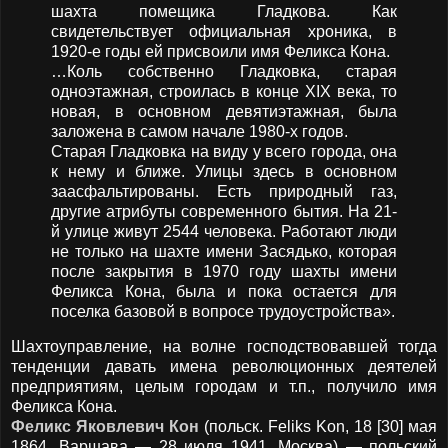
шахта помещика Гладкова. Как
свидетельствует официальная хроника, в
1920-е годы ей присвоили имя Феликса Кона.
…Коль собственно Гладковка, старая
одноэтажная, строилась в конце XIХ века, то
новая, в основном девятиэтажная, была
заложена в самом начале 1980-х годов.
Старая Гладковка на виду у всего города, она
к нему и ближе. Улицы здесь в основном
заасфальтированы. Есть природный газ,
другие атрибуты современного бытия. На 21-
й улице живут 2544 человека. Работают люди
не только на шахте имени Засядько, которая
после закрытия в 1970 году шахты имени
Феликса Кона, была и пока остается для
поселка базовой в вопросе трудоустройства».
Шахтоуправление, на волне господствовавшей тогда
тенденции давать имена революционных деятелей
предприятиям, целым городам и т.п., получило имя
Феликса Кона.
Феликс Яковлевич Кон
(польск. Feliks Kon, 18 [30] мая
1864, Варшава — 28 июля 1941, Москва) — польский