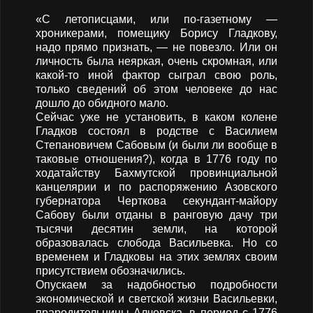
«C летописцами, или по-газетному —
хроникерами, помещику Борису Гладкову,
надо прямо признать, — не повезло. Или он
личность была неяркая, очень скромная, или
какой-то иной фактор сыграл свою роль,
только сведений об этом человеке до нас
дошло до обидного мало.
Сейчас уже не установить, в каком колене
Гладков состоял в родстве с Василием
Степановичем Сабовым (и были ли вообще в
таковые отношения?), когда в 1776 году по
ходатайству Бахмутской провинциальной
канцелярии и по распоряжению Азовского
губернатора Черткова секундант-майору
Сабову были отданы в ранговую дачу три
тысячи десятин земли, на которой
образовалась слобода Васильевка. Но со
временем и Гладковы на этих землях своим
присутствием обозначились.
Опускаем за надобностью подробности
экономической и светской жизни Васильевки,
прародительницы Алчевска, в период с 1776