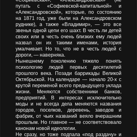
путать с «Софиевской-капитальной» и
«Александровской», которые, по состоянию
на 1871 год, уже были на Александровском
руднике), а также «Владимир», — это все
звенья одной цепи его шахт. В честь ли детей
своих или в честь очень близких ему людей
назвал он их такими именами, история
умалчивает. Но то, что не в честь людей с
дороги, — наверняка.
Нынешнему поколению тяжело понять
психологию людей первых десятилетий
прошлого века. Позади баррикады Великой
Октябрьской. На календаре — начало 20-х с
крутой переменой всего предыдущего уклада
жизни. Меняются собственники банков,
предприятий. В интересах исключительно
моды и не всегда дела меняются названия
городов, поселков, деревень, заводов и
фабрик, от чьих названий веяло вчерашним
прошлым. Но главное — не соответствовало
канонам новой идеологии.
Не сразу, но тоже подпала «под раздачу» и