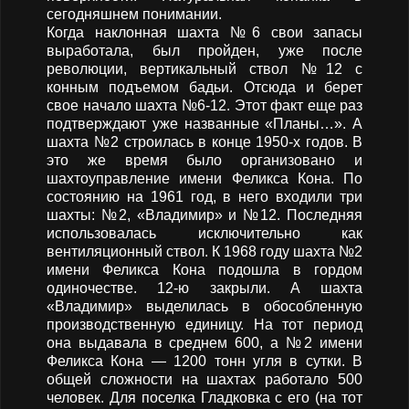
сегодняшнем понимании.
Когда наклонная шахта №6 свои запасы
выработала, был пройден, уже после
революции, вертикальный ствол №12 с
конным подъемом бадьи. Отсюда и берет
свое начало шахта №6-12. Этот факт еще раз
подтверждают уже названные «Планы…». А
шахта №2 строилась в конце 1950-х годов. В
это же время было организовано и
шахтоуправление имени Феликса Кона. По
состоянию на 1961 год, в него входили три
шахты: №2, «Владимир» и №12. Последняя
использовалась исключительно как
вентиляционный ствол. К 1968 году шахта №2
имени Феликса Кона подошла в гордом
одиночестве. 12-ю закрыли. А шахта
«Владимир» выделилась в обособленную
производственную единицу. На тот период
она выдавала в среднем 600, а №2 имени
Феликса Кона — 1200 тонн угля в сутки. В
общей сложности на шахтах работало 500
человек. Для поселка Гладковка с его (на тот