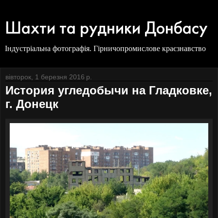
Шахти та рудники Донбасу
Індустріальна фотографія. Гірничопромислове краєзнавство
вівторок, 1 березня 2016 р.
История угледобычи на Гладковке,
г. Донецк