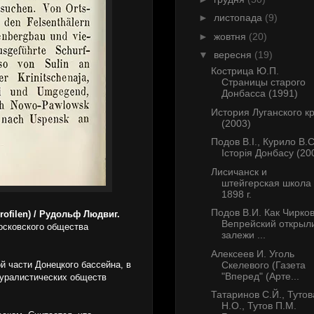
►
листопада
(9)
►
жовтня
(20)
▼
вересня
(19)
Кострица Ю.П.
Страницы старого
Донбасса (1991)
История Луганского к
(2003)
Подов В.І., Курило В.С
Історія Донбасу (20
Лисичанск и
штейгерская школа 
1898 г.
Подов В.И. Как Чирков
profilen) / Рудольф Людвиг.
Вепрейский открыл
сковского общества
залежи ...
Алексеев И. Уголь
Скелевого (Газета
 части Донецкого бассейна, в
"Вперед" (Арте...
туралистических обществ
Татаринов С.Й., Тутов
Н.О., Тутов П.М.