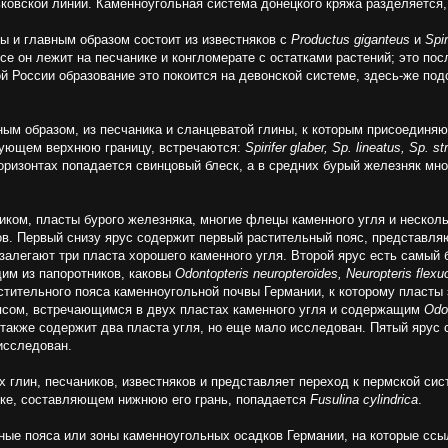
ьковской линии. Каменноугольная система донецкого кряжа разделяется,
мы и главным образом состоит из известняков с
Productus giganteus
и
Spir
се он лежит на песчанике и конгломерате с остатками растений; это по
й России образование это покоится на девонской системе, здесь-же по
ным образом, из песчаника и сланцеватой глины, к которым присоединяю
разующем верхнюю границу, встречаются:
Spirifer glaber, Sp. lineatus, Sp. 
оризонтах попадается свинцовый блеск, а в средних бурый железняк мно
иком, пласты бурого железняка, многие флецы каменного угля и несколь
ов. Первый снизу ярус содержит первый растительный пояс, представл
 залегают три пласта хорошего каменного угля. Второй ярус есть самый
им из папоротников, каковы
Odontopteris neuropteroїdes, Neuropteris flexu
тительного пояса каменноугольной почвы Германии, к которому пласты э
оясом, встречающимся в двух пластах каменного угля и содержащим
Odon
 также содержит два пласта угля, но еще мало исследован. Пятый ярус 
исследован.
х глин, песчаников, известняков и представляет переход к пермской сис
няке, составляющем нижнюю его грань, попадается
Fusulina cylindrica
.
ные пояса или зоны каменноугольных осадков Германии, на которые ссыл