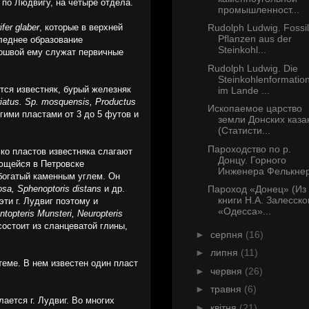
 по Людвигу, на четыре отдела.
промышленност...
ifer glaber
, которые в верхней
Rudolph Ludwig. Fossi
Pflanzen aus der
следнее образование
Steinkohl...
дошвой ему служат первичные
Rudolph Ludwig. Die
Steinkohlenformatio
тся известняк, бурый железняк
im Lande ...
striatus. Sp. mosquensis, Productus
Ископаемое царство
гими пластами от 3 до 5 футов и
земли Донских каза
(Статисти...
Пароходство по р.
ко пластов известняка слагают
Донцу. Горного
яющейся в Петровске
Инженера Фелькнер
 богатый каменным углем. Он
osa, Sphenoptoris distans
и др.
Пароход «Донец» (Из
книги Н.А. Залесско
ти г. Лудвиг поэтому и
«Одесса»...
topteris Munsteri, Neuropteris
состоит из сланцеватой глины,
►
серпня
(16)
►
липня
(11)
теме. В нем известен один пласт
►
червня
(26)
►
травня
(6)
ается г. Лудвиг. Во многих
►
квітня
(21)