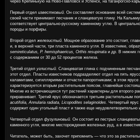
через Крепинькую на Ново-Павловск и Успенск, на таганрогско-хар
Первый отдел
известковый
. Он составляет основание всей систе
своей части принимают песчаник и сланцеватую глину. На Кальмиу
соответствует центрально-русскому каменному углю. В центрально
породы и порфиры.
Второй отдел
железистый
. Мощное образование это состоит, глав
и, в верхней части, три пласта каменного угля. В известняке, об
semireticulatus, P. hemisphaericus, Orthis resupinata
и др. В нижних г
с содержанием от 30 до 52 процентов железа.
Третий отдел
углистый
. Сланцеватая глина с подчиненным песчан
этот отдел. Пласты известняков подразделяют отдел на пять ярус
каламитами, сигилляриями и отчасти папоротниками; в этом ярусе
характеризуется вторым растительным поясом, главнейше состоящ
Многие из встречающихся тут растений характерны для второго рас
приравнивает. Третий ярус обозначается третьим растительным п
acutifolia, Annularia radiata, Licopodites selaginoїdes
. Четвертый ярус
содержит один угольный пласт и также еще неудовлетворительно 
Четвертый отдел
фузулиновый
. Он состоит из пестрых сланцеваты
каменного угля, многие месторождения железных руд, а в извест
Читатель, может быть, захочет припомнить — что это за раститель