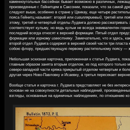
каменноугольных бассейнах бывает возможно в различных, лежащ
произведенные г. Гейнитцем в Саксонии, показали, что за самой 
следуют выше, особенно в стране у Цвикау, еще четыре растител
пояса Гейнитц называет: второй или
сигилляриевый
, третий или
по
этому, третий и четвертый отделы Лудвига должно рассматривать
соответствует кульму, но ведь кульм не всегда эквивалентен горн
последний всегда относят к верхней формации. Пятый отдел пред
формации или
горному известняку
. Замечательно, что и здесь, к
второй отдел Лудвига содержит в верхней своей части три пласта
собою флору, предшествующую первому растительному поясу — жал
Небольшая эскизная карточка, приложенная к статье Лудвига, пок
главным образом занята вторым отделом, из под которого только 
северо-западной части кряжа прикрытый отделом четвертым и боле
другая через Ново-Павловку и Исаевку, а третья пересекает верхн
Вообще статья и карточка г. Лудвига представляют не без интерес
основан не на совокупности детальных наблюдений, произведенных 
взгляды, основанные на единичных наблюдениях, по отношению ко 