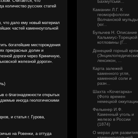
сском. Считается, что
Бахмутськи...
да количество русских статей
Каманин Л.Г. К
геоморфологии
Волчанской мульды
, что дало ему новый материал
(юг...
нейших частей каменноугольной
Булычев Н. Описание
Кальмиус-Торецкой
котловины (Г...
етить богатейшие месторождения
Донецкий горный кря
ях прекрасных долин и
(Энциклопедически
лезной дороги через Криничную,
лексикон, ...
рьковской железной дороги».
Карта залежей
каменного угля,
каменной соли и
разн...
ль)
Шахта «Кочегарка»
зыв о благонадежности открытых
(Фото времен
ждаемые иногда геологическими
немецкой оккупации,
Фелькнер И.Ф.
Каменный уголь и
ов, и статья г. Гурова,
железо в России
(1874)
О мерах для развития
ричью на Ровенки, а оттуда
каменноугольной