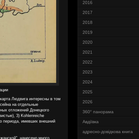
2016
2017
2018
2019
2020
2021
2022
2023
2024
ации
2025
 карта Людвига интересны в том
2026
ссейна на отдельные
ьных отложений Донецкого
360° панорама
стые), 3) Kohlenreiche
го периода, имевших внешний
Авдіївка
адресно-довідкова книга
жанской", нанесено много