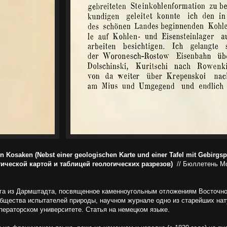
 Kosaken (Nebst einer geologischen Karte und einer Tafel mit Gebirgs
ической картой и таблицей геологических разрезов)
// Бюллетень Мо
га из Дармштадта, посвященное каменноугольным отложениям Восточной
бщества испытателей природы, научном журнале одно из старейших на
ераторском университете. Статья на немецком языке.