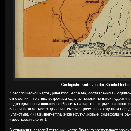
Geologishe Karte von der Steinkohlenf
К геологической карте Донецкого бассейна, составленной Людвиго
отношении, что в них встречаем одну из первых попыток подойти 
подразделения и попытку изобразить на карте площади распростр
бассейна на четыре отделения, сменяющиеся в восходящем порядке с
(углистые), 4) Fusulinen-enthaltende (фузулиновые, содержащие ра
известковый скелет).
В отношении деталей тектоники карта Людвига заслуживает замеч