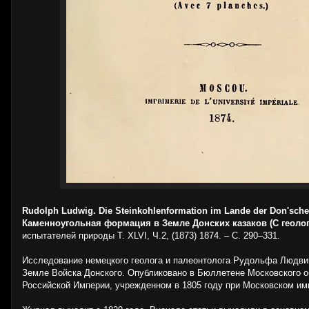
Rudolph Ludwig. Die Steinkohlenformation im Lande der Don'schen
Каменноугольная формация в Земле Донских казаков (С геолог
испытателей природы T. XLVI, Ч.2, (1873) 1874. – С. 290–331.
Исследование немецкого геолога и палеонтолога Рудольфа Людви
Земле Войска Донского. Опубликовано в Бюллетене Московского о
Российской Империи, учрежденном в 1805 году при Московском имп