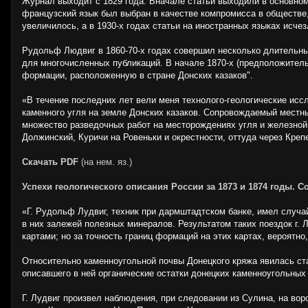
Журнал выходит с 1829 года. Вначале статьи выходили в основном 
французский язык был выбран в качестве компромисса в обществе,
увеличилось, а в 1930-х годах статьи на иностранных языках исчез
Рудольф Людвиг в 1860-70-х годах совершил несколько длительных
для многочисленных публикаций. В начале 1870-х (предположитель
формации, расположенную в стране Донских казаков".
«В течение последних лет вели меня технолого-геологические исс
каменного угля на земле Донских казаков. Сопровождаемый местн
множество разведочных работ на месторождениях угля и железной
Должинский, Куричи на Ровеньки и окрестности, оттуда через Креп
Скачать PDF
(на нем. яз.)
Успехи геологического описания России за 1873 и 1874 годы. 
«Г. Рудольф Лудвиг, техник при дармштадтском банке, имел случа
в них залежей полезных минералов. Результатом таких поездок г.
картами; но за точность границ формаций на этих картах, вероятно, 
Относительно каменноугольной почвы Донецкого кряжа явилась стат
описавшего в ней органические остатки донецких каменноугольных
Г. Лудвиг произвел наблюдения, при следовании из Сулина, на во