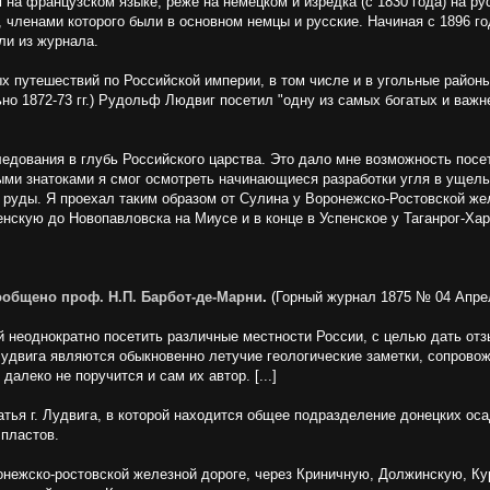
на французском языке, реже на немецком и изредка (с 1830 года) на ру
 членами которого были в основном немцы и русские. Начиная с 1896 го
ли из журнала.
 путешествий по Российской империи, в том числе и в угольные районы
но 1872-73 гг.) Рудольф Людвиг посетил "одну из самых богатых и важ
ледования в глубь Российского царства. Это дало мне возможность пос
ыми знатоками я смог осмотреть начинающиеся разработки угля в ущель
 руды. Я проехал таким образом от Сулина у Воронежско-Ростовской же
енскую до Новопавловска на Миусе и в конце в Успенское у Таганрог-Ха
Сообщено проф. Н.П. Барбот-де-Марни
.
(Горный журнал 1875 № 04 Апре
й неоднократно посетить различные местности России, с целью дать от
 Лудвига являются обыкновенно летучие геологические заметки, сопрово
далеко не поручится и сам их автор. [...]
ья г. Лудвига, в которой находится общее подразделение донецких осадк
 пластов.
ронежско-ростовской железной дороге, через Криничную, Должинскую, Ку