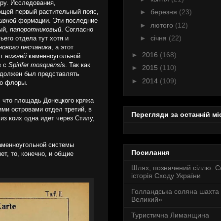
ру. Исследования,
щей первый растительный пояс,
►
березня
(23)
ивной
формации. Эти последние
►
лютого
(12)
ый,
папоротниковый
. Согласно
►
січня
(22)
его отдела тут хотя и
нового песчаника
, а этот
►
2016
(168)
ат
нижней
каменноугольной
в с
Spirifer mosquensi
s. Так как
►
2015
(110)
л должен был представлять
►
2014
(109)
го флоры.
, что площадь Донецкого кряжа
ми островами отдел третий, в
Перегляди за останній мі
з коих одна идет через Стилу,
каменноугольной системы
Посилання
т, то, конечно, и общие
Шлях, позначений сіллю. 
історія Сходу України
Голландська соляна шахта
Великий»
Туристична Лиманщина