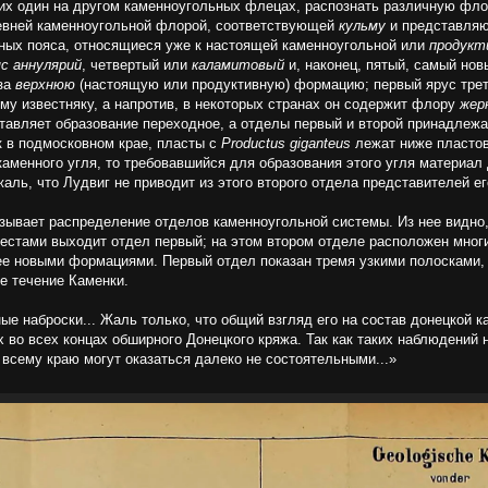
их один на другом каменноугольных флецах, распознать различную фло
древней каменноугольной флорой, соответствующей
кульму
и представляю
ьных пояса, относящиеся уже к настоящей каменноугольной или
продукт
яс аннулярий
, четвертый или
каламитовый
и, наконец, пятый, самый нов
 за
верхнюю
(настоящую или продуктивную) формацию; первый ярус треть
ому известняку, а напротив, в некоторых странах он содержит флору
жер
ставляет образование переходное, а отделы первый и второй принадлеж
ак в подмосковном крае, пласты с
Productus giganteus
лежат ниже пласто
 каменного угля, то требовавшийся для образования этого угля материа
ь, что Лудвиг не приводит из этого второго отдела представителей е
азывает распределение отделов каменноугольной системы. Из нее видно
местами выходит отдел первый; на этом втором отделе расположен многи
е новыми формациями. Первый отдел показан тремя узкими полосками, и
ее течение Каменки.
ные наброски... Жаль только, что общий взгляд его на состав донецкой 
во всех концах обширного Донецкого кряжа. Так как таких наблюдений не
всему краю могут оказаться далеко не состоятельными...»