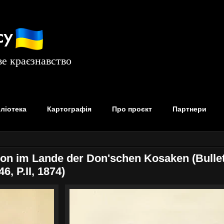
су
е краєзнавство
бліотека
Картографія
Про проєкт
Партнери
on im Lande der Don'schen Kosaken (Bulleti
6, P.II, 1874)