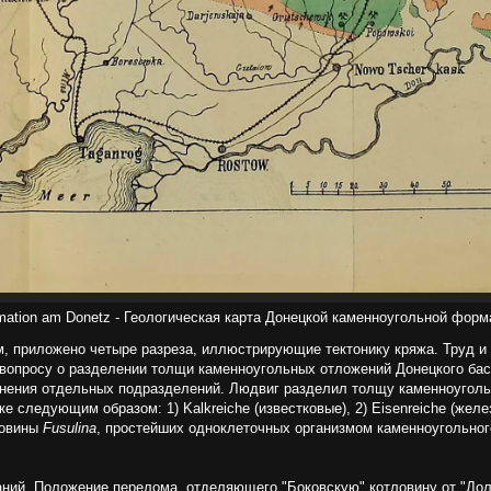
ormation am Donetz - Геологическая карта Донецкой каменноугольной форм
м, приложено четыре разреза, иллюстрирующие тектонику кряжа. Труд и
к вопросу о разделении толщи каменноугольных отложений Донецкого ба
анения отдельных подразделений. Людвиг разделил толщу каменноугол
ледующим образом: 1) Kalkreiche (известковые), 2) Eisenreiche (желези
ковины
Fusulina
, простейших одноклеточных организмом каменноугольно
аний. Положение перелома, отделяющего "Боковскую" котловину от "Дол