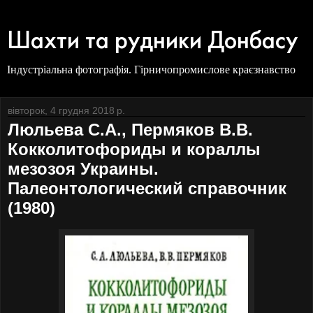
Шахти та рудники Донбасу
Індустріальна фотографія. Гірничопромислове краєзнавство
вівторок, 4 грудня 2018 р.
Люльева С.А., Пермяков В.В.
Кокколитофориды и кораллы
мезозоя Украины.
Палеонтологический справочник
(1980)