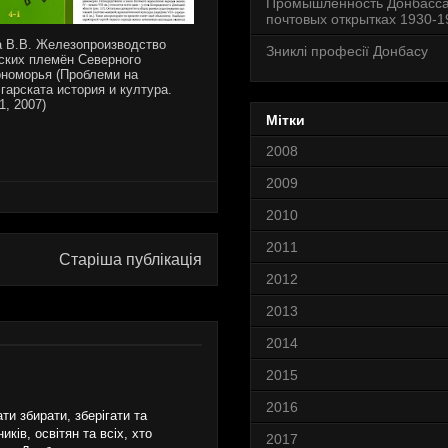
Промышленность Донбасса
почтовых открытках 1930-19
 В.В. Железопроизводство
Зниклі професії Донбасу
ских племён Северного
номорья (Проблеми на
гарската история и култура.
1, 2007)
Мітки
2008
2009
2010
2011
Старіша публікація
2012
2013
2014
2015
2016
и збирати, зберігати та
ків, освітян та всіх, хто
2017