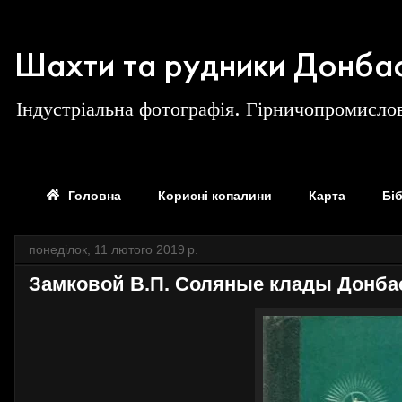
Шахти та рудники Донба
Індустріальна фотографія. Гірничопромислов
Головна
Корисні копалини
Карта
Бі
понеділок, 11 лютого 2019 р.
Замковой В.П. Соляные клады Донбас