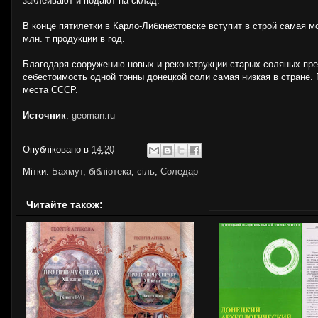
заклеивают и подают на склад.
В конце пятилетки в Карло-Либкнехтовске вступит в строй самая м
млн. т продукции в год.
Благодаря сооружению новых и реконструкции старых соляных пр
себестоимость одной тонны донецкой соли самая низкая в стране. 
места СССР.
Источник
:
geoman.ru
Опубліковано в
14:20
Мітки:
Бахмут
,
бібліотека
,
сіль
,
Соледар
Читайте також: