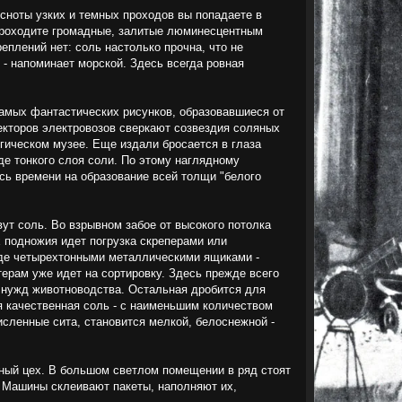
есноты узких и темных проходов вы попадаете в
проходите громадные, залитые люминесцентным
еплений нет: соль настолько прочна, что не
 - напоминает морской. Здесь всегда ровная
амых фантастических рисунков, образовавшиеся от
екторов электровозов сверкают созвездия соляных
огическом музее. Еще издали бросается в глаза
иде тонкого слоя соли. По этому наглядному
сь времени на образование всей толщи "белого
ут соль. Во взрывном забое от высокого потолка
х подножия идет погрузка скреперами или
 где четырехтонными металлическими ящиками -
терам уже идет на сортировку. Здесь прежде всего
я нужд животноводства. Остальная дробится для
 качественная соль - с наименьшим количеством
исленные сита, становится мелкой, белоснежной -
чный цех. В большом светлом помещении в ряд стоят
. Машины склеивают пакеты, наполняют их,