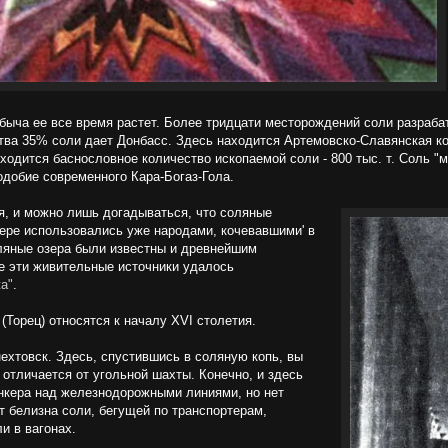
обыча ее все время растет. Более тридцати месторождений соли разраба
ества 35% соли дает Донбасс. Здесь находится Артемовско-Славянская 
ходится баснословное количество ископаемой соли - 800 тыс. т. Соль "м
одобие современного Кара-Богаз-Гола.
я, и можно лишь догадываться, что соляные
мере использовались уже народами, кочевавшими' в
оляные озера были известны и древнейшим
е эти живительные источники удалось
а"
.
Торец) относятся к началу XVI столетия.
ехтовск. Здесь, спустившись в соляную копь, вы
отличается от угольной шахты. Конечно, и здесь
ункера над железнодорожными линиями, но нет
т белизна соли, бегущей по транспортерам,
и в вагонах.