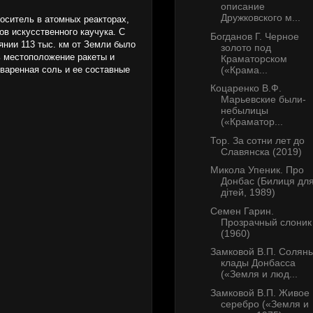
описание
Дружковского м...
носитель в атомных реакторах,
в искусственного каучука. С
Богданов Г. Черное
янии 113 тыс. км от Земли было
золото под
ь местоположение ракеты и
Краматорском
(«Крама...
варенная соль и ее составные
Коцаренко В.Ф.
Марьевские были-
небылицы
(«Краматор...
Тор. За сотни лет до
Славянска (2019)
Микола Упеник. Про
Донбас (Билиця дл
дітей, 1989)
Семен Гарин.
Прозрачный слоник
(1960)
Замковой В.П. Солян
клады Донбасса
(«Земля и люд...
Замковой В.П. Живое
серебро («Земля и