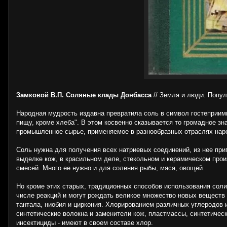
Замковой В.П. Соляные клады Донбасса
// Земля и люди. Попул
Народная мудрость издавна превратила соль в символ гостеприим
пищу, кроме хлеба". В этом косвенно сказывается то громадное зн
промышленное сырье, применяемое в разнообразных отраслях наро
Соль нужна для получения всех натриевых соединений, из нее при
выделке кож, в красильном деле, стекольном и керамическом про
смесей. Много ее нужно и для соления рыбы, мяса, овощей.
Но кроме этих старых, традиционных способов использования соли 
числе реакций и могут рождать великое множество новых веществ и
тантала, ниобия и циркония. Хлорированием различных углеродо
синтетические волокна и заменители кож, пластмассы, синтетическ
инсектициды - имеют в своем составе хлор.