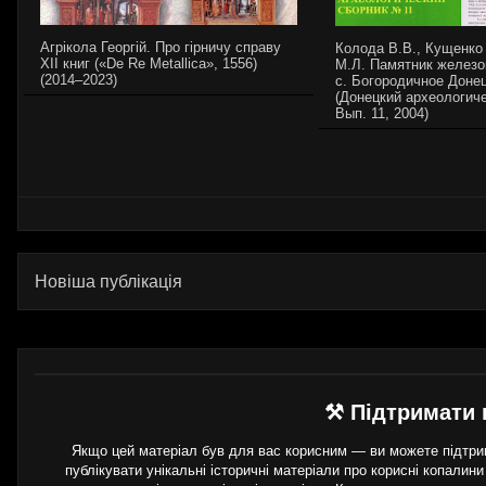
Агрікола Георгій. Про гірничу справу
Колода В.В., Кущенко
XII книг («De Re Metallica», 1556)
М.Л. Памятник железо
(2014–2023)
с. Богородичное Доне
(Донецкий археологиче
Вып. 11, 2004)
Новіша публікація
⚒ Підтримати 
Якщо цей матеріал був для вас корисним — ви можете підтрим
публікувати унікальні історичні матеріали про корисні копалини