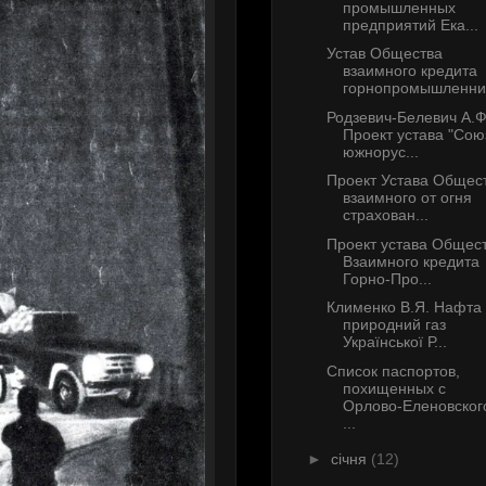
промышленных
предприятий Ека...
Устав Общества
взаимного кредита
горнопромышленник
Родзевич-Белевич А.Ф
Проект устава "Сою
южнорус...
Проект Устава Общес
взаимного от огня
страхован...
Проект устава Общес
Взаимного кредита
Горно-Про...
Клименко В.Я. Нафта 
природний газ
Української Р...
Список паспортов,
похищенных с
Орлово-Еленовског
...
►
січня
(12)