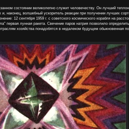
вязанном состоянии великолепно служит человечеству. Он лучший тепло
 и, наконец, волшебный ускоритель реакции при получении лучших сорто
ение: 12 сентября 1959 г. с советского космического корабля на рассто
ла" первая лунная ракета. Свечение паров натрия позволило определит
 отраслям хозяйства понадобятся в недалеком будущем обыкновенная по