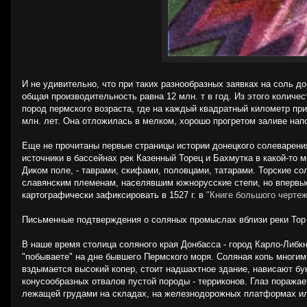
И не удивительно, что при таких разнообразных заявках на соль д
общая производительность равна 12 млн. т в год. Из этого колич
пород пермского возраста, где на каждый квадратный километр при
млн. лет. Она отложилась в мелком, хорошо прогретом заливе нап
Еще не прочитаны первые страницы истории донецкого солеварени
источники в бассейнах рек Казенный Торец и Бахмутка в какой-то 
Диком поле, - таврами, скифами, половцами, татарами. Торские с
славянским племенам, населявшим южнорусские степи, но впервы
картографически зафиксировать в 1527 г. в
"Книге большого чертеж
Письменные подтверждения о соляных промыслах вблизи реки Тор (
В наше время столица соляного края Донбасса - город Карло-Либкн
"побываете" на дне бывшего Пермского моря. Соляная копь многим 
вздымается высокий копер, стоит надшахтное здание, нависают б
конусообразных отвалов пустой породы - терриконов. Глаз поражае
лежащей грудами на складах, на железнодорожных платформах ил