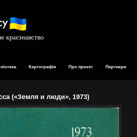
су
е краєзнавство
бліотека
Картографія
Про проєкт
Партнери
са («Земля и люди», 1973)