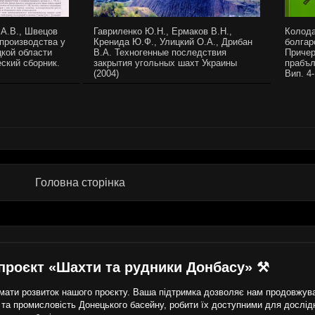
 А.В., Швецов
Гавриленко Ю.Н., Ермаков В.Н.,
Колода
производства у
Кренида Ю.Ф., Улицкий О.А., Дрибан
болгар
цкой области
В.А. Техногенные последствия
Причер
ский сборник.
закрытия угольных шахт Украины
прабъл
(2004)
Вип. 4-
Головна сторінка
проєкт «Шахти та рудники Донбасу» ⚒
ати розвиток нашого проєкту. Ваша підтримка дозволяє нам продовжуват
 та промисловість Донецького басейну, робити їх доступними для дослідни