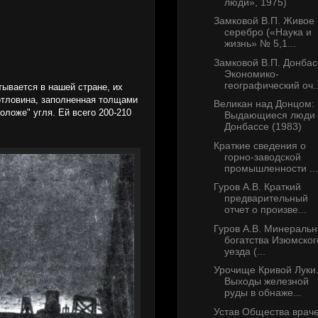
люди», 1975)
Замковой В.П. Живое
серебро («Наука и
жизнь» № 5,1...
Замковой В.П. Донбас
Экономико-
географический оч..
тывается в нашей стране, их
котловина, заполненная толщами
Великан над Донцом:
оложе" угля. Ей всего 200-210
Выдающиеся люди 
Донбассе (1983)
Краткие сведения о
горно-заводской
промышленности ...
Гуров А.В. Краткий
предварительный
отчет о произве...
Гуров А.В. Минераль
богатства Изюмског
уезда (...
Урочище Кривой Луки
Выходы железной
руды в обнаже...
Устав Общества врач