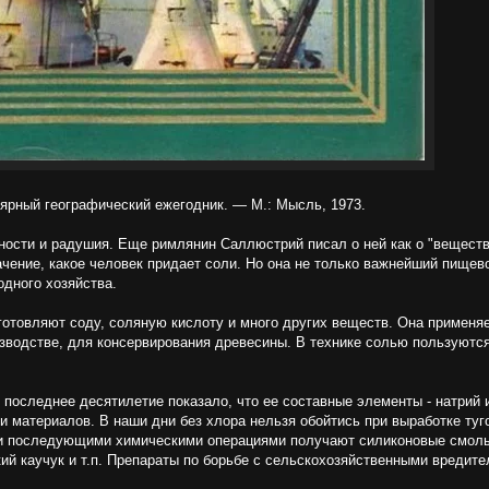
ярный географический ежегодник. — М.: Мысль, 1973.
ности и радушия. Еще римлянин Саллюстрий писал о ней как о "вещес
ачение, какое человек придает соли. Но она не только важнейший пищево
дного хозяйства.
готовляют соду, соляную кислоту и много других веществ. Она применя
изводстве, для консервирования древесины. В технике солью пользуют
последнее десятилетие показало, что ее составные элементы - натрий 
 материалов. В наши дни без хлора нельзя обойтись при выработке туго
в и последующими химическими операциями получают силиконовые смолы
ий каучук и т.п. Препараты по борьбе с сельскохозяйственными вредите