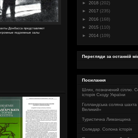
►
2018
(202)
►
2017
(235)
►
2016
(168)
►
2015
(110)
ахты Донбасса представляют
огромные подземные залы
►
2014
(109)
Перегляди за останній мі
Посилання
Шлях, позначений сіллю. 
історія Сходу України
Голландська соляна шахта
Великий»
Туристична Лиманщина
Соледар. Солона історія