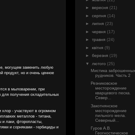
►
вересня
(21)
►
серпня
(14)
►
липня
(23)
►
червня
(17)
►
травня
(24)
►
квітня
(9)
►
березня
(19)
▼
лютого
(25)
тве, могущем заменить любую
Мистика заброшенны
й продукт, но и очень ценное
рудников. Часть 2
Резниковское
месторождение
ется в мыловарении, при
кварцевого песка.
ся для получения охладительных
Север...
Закотнянское
месторождение
и хлор - участвуют в огромном
пильного мела.
плавких металлов - титана,
Северный...
 и лаки, фторопласты,
лями и сорняками - гербициды и
Гуров А.В.
Геогностическое