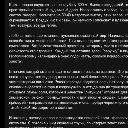
Клеть плавно спускает вас на глубину 300 м. Вместо ожидаемой т
просторный и светлый рудничный двор. Направляясь к забою, вы 
светом галереи. Несмотря на 30-40 метровую высоту этих залов, кр
обрушивается. Воздух чист и свеж, он немного солоноват и влажен
температура, всегда тепло.
Любопытного в шахте много. Буквально сказочный мир. Наплывы с
воздействия атмосферной влаги. То и дело под светом ярких прож
кристаллов. Вот замечательный простенок, которому место в геол
слоистость его строения. Каждый год оставил здесь "зарубку" в в
геологическому календарю можно подсчитать, сколько понадобило
золота".
В начале каждой смены в шахте слышатся раскаты взрывов. Это рв
покато спускается водопад взорванных глыб белого минерала. У и
экскаваторами вагонеток. Электропоезда подвозят соль к стволу,
скипами выдается на-гора в копробункер, а оттуда она по транспор
отбирают глыбы соли, которые в качестве "лизунцов" отправят дл
химической, рыбной промышленности и для засолки овощей. Самая
примесей - направляется на мельницы, и она, пройдя через многоч
такой, какой мы видим ее в солонке.
И наконец, последнее звено производства пищевой соли - фасово
автоматы. С потолка к ним опущены трубы, по которым течет соль