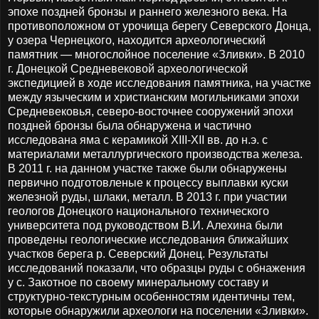
эпохе поздней бронзы и раннего железного века. На
противоположном от урочища берегу Северского Донца,
у озера Чернецкого, находится археологический
памятник — многослойное поселение «Зливки». В 2010
г. Донецкой Средневековой археологической
экспедицией в ходе исследования памятника, на участке
между языческим и христианским могильниками эпохи
Средневековья, северо-восточнее сооружений эпохи
поздней бронзы была обнаружена и частично
исследована яма с керамикой XIII-XII вв. до н.э. с
материалами металлургического производства железа.
В 2011 г. на данном участке также были обнаружены
первично подготовленые к процессу выплавки куски
железной руды, шлаки, металл. В 2013 г. при участии
геологов Донецкого национального технического
университета под руководством В.И. Алехина были
проведены геологические исследования ближайших
участков берега р. Северский Донец. Результаты
исследований показали, что образцы руды с обнажения
у с. Закотное по своему минеральному составу и
структурно-текстурным особенностям идентичны тем,
которые обнаружили археологи на поселении «Зливки».