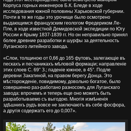
Корпуса горных инженеров Б.К. Бледе в ходе
исследования южной половины Харьковской губернии.
Почти в те же годы это урочище было осмотрено
выдающимся французским геологом Фредериком Ле-
Пле, в ходе известной Демидовской экспедиции по Югу
России и Крыму 1837-1839 гг. Но он неправильно принял
более древние разработки и шурфы за деятельность
Луганского литейного завода.
«Слои, толщиною от 0,66 до 165 футовъ, залегающіе въ
пескахъ и песчаникахъ мѣловой формаціи; направленіе
этих слоев С. 69° З.; паденіе южное, в 45°. Подле
деревни Закатиной, на правом берегу Донца. Это
мѣсторожденіе, повидимому, довольно богатое, было
совершенно раз-работано разносомъ для Луганскаго
завода: впрочемъ и теперь еще оно можетъ быть
разработываемо съ выгодою. Многія измѣненія
здѣшнихъ рудъ вовсе не заключаютъ въ себе фосфора,
а другія содержатъ его до 0,007».