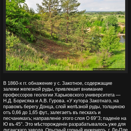
В 1860-х гг. обнажение у с. Закотное, содержащие
залежи железной руды, привлекает внимание
профессоров геологии Харьковского университета —
Н.Д. Борисяка и А.В. Гурова. «У хутора Закотнаго, на
правомъ берегу Донца, слой желѣзной руды, толщиною
отъ 0,66 до 1,65 фут., залегаетъ въ пескахъ и
песчаникахъ; направленіе этого слоя О 69°З; паденіе на
Ю въ 45°. Это мѣсторожденіе разрабатывалось уже для
луганскаго завода. Опытный горный инженеръ, г. Ле-Пле