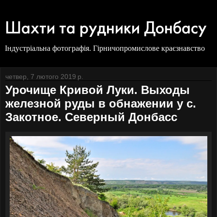
Шахти та рудники Донбасу
Індустріальна фотографія. Гірничопромислове краєзнавство
четвер, 7 лютого 2019 р.
Урочище Кривой Луки. Выходы
железной руды в обнажении у с.
Закотное. Северный Донбасс