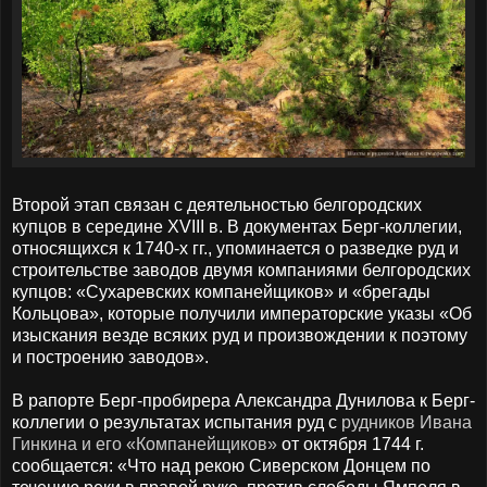
Второй этап связан с деятельностью белгородских
купцов в середине XVIII в. В документах Берг-коллегии,
относящихся к 1740-х гг., упоминается о разведке руд и
строительстве заводов двумя компаниями белгородских
купцов: «Сухаревских компанейщиков» и «брегады
Кольцова», которые получили императорские указы «Об
изыскания везде всяких руд и произвождении к поэтому
и построению заводов».
В рапорте Берг-пробирера Александра Дунилова к Берг-
коллегии о результатах испытания руд с
рудников Ивана
Гинкина и его «Компанейщиков»
от октября 1744 г.
сообщается: «Что над рекою Сиверском Донцем по