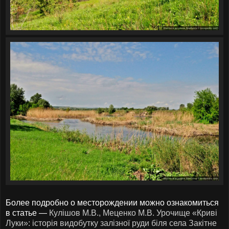
Более подробно о месторождении можно ознакомиться
в статье —
Кулішов М.В., Меценко М.В. Урочище «Криві
Луки»: історія видобутку залізної руди біля села Закітне