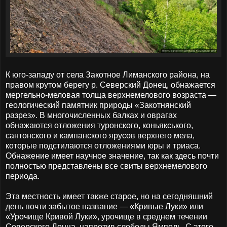
К юго-западу от села Закотное Лиманского района, на
правом крутом берегу р. Северский Донец, обнажается
мергельно-меловая толща верхнемелового возраста —
геологический памятник природы «Закотнянский
разрез». В многочисленных балках и оврагах
обнажаются отложения туронского, коньякського,
сантонского и кампанского ярусов верхнего мела,
которые подстилаются отложениями юры и триаса.
Обнажение имеет научное значение, так как здесь почти
полностью представлены все свиты верхнемелового
периода.
Эта местность имеет также старое, но на сегодняшний
день почти забытое название — «Кривые Луки» или
«Урочище Кривой Луки», урочище в среднем течении
Северского Донца, напротив слободы Ямполь. С этого