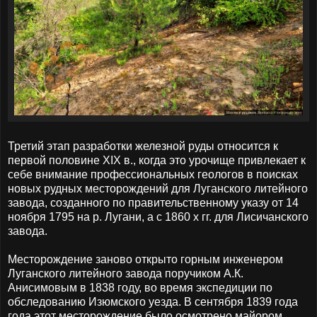
Третий этап разработки железной руды относится к
первой половине XIX в., когда это урочище привлекает к
себе внимание профессиональных геологов в поисках
новых рудных месторождений для Луганского литейного
завода, созданного по правительственному указу от 14
ноября 1795 на р. Лугани, а с 1860 х гг. для Лисичанского
завода.
Месторождение заново открыто горным инженером
Луганского литейного завода поручиком А.К.
Анисимовым в 1838 году, во время экспедиции по
обследованию Изюмского уезда. В сентября 1839 года
года этот месторождение было осмотрено майором