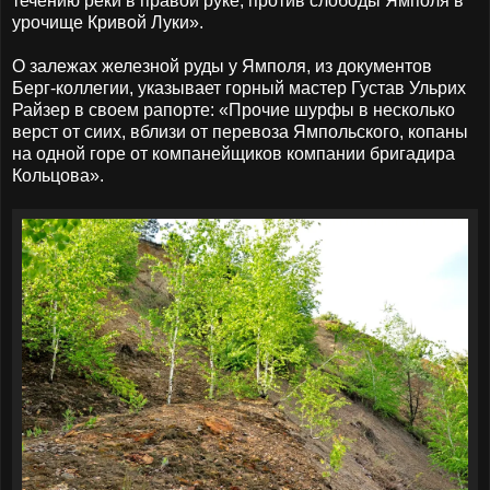
течению реки в правой руке, против слободы Ямполя в
урочище Кривой Луки».
О залежах железной руды у Ямполя, из документов
Берг-коллегии, указывает горный мастер Густав Ульрих
Райзер в своем рапорте: «Прочие шурфы в несколько
верст от сиих, вблизи от перевоза Ямпольского, копаны
на одной горе от компанейщиков компании бригадира
Кольцова».