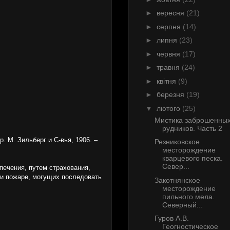
►
вересня
(21)
►
серпня
(14)
►
липня
(23)
►
червня
(17)
►
травня
(24)
►
квітня
(9)
►
березня
(19)
▼
лютого
(25)
Мистика заброшенны
рудников. Часть 2
. М. Зильберг и С-вья, 1906. –
Резниковское
месторождение
кварцевого песка.
Север...
печения, путем страхования,
при пожаре, могущих последовать
Закотнянское
месторождение
пильного мела.
Северный...
Гуров А.В.
Геогностическое