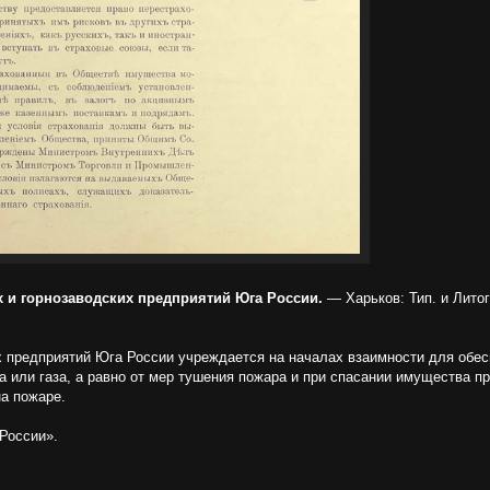
х и горнозаводских предприятий Юга России.
— Харьков: Тип. и Литогр
х предприятий Юга России учреждается на началах взаимности для обес
а или газа, а равно от мер тушения пожара и при спасании имущества 
а пожаре.
России».