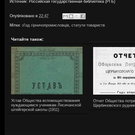
Источник: Российская государственная библиотека (РГБ)
Опубліковано в
22:47
Мітки:
з'їзд гірничопромисловців
,
статути товариств
Читайте також:
Устав Общества вспомоществования
Отчет Общества потр
нуждающимся ученикам Лисичанской
Щербиновского рудник
штейгерской школы (1911)