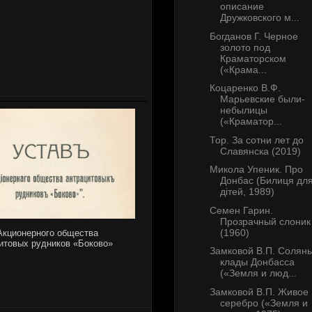
описание
Дружковского м...
Богданов Г. Черное
золото под
Краматорском
(«Крама...
Коцаренко В.Ф.
Марьевские были-
небылицы
(«Краматор...
Тор. За сотни лет до
Славянска (2019)
Микола Упеник. Про
Донбас (Билиця дл
дітей, 1989)
Семен Гарин.
Прозрачный слоник
(1960)
Акционерного общества
итовых рудников «Боково»
Замковой В.П. Солян
клады Донбасса
(«Земля и люд...
Замковой В.П. Живое
серебро («Земля и