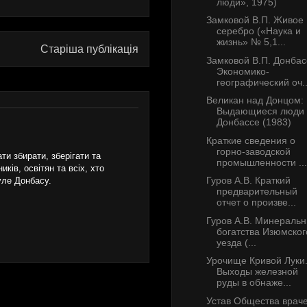
люди», 1975)
Замковой В.П. Живое
серебро («Наука и
жизнь» № 5,1...
Старіша публікація
Замковой В.П. Донбас
Экономико-
географический оч..
Великан над Донцом:
Выдающиеся люди 
Донбассе (1983)
Краткие сведения о
горно-заводской
и збирати, зберігати та
промышленности ...
ків, освітян та всіх, хто
Гуров А.В. Краткий
уле Донбасу.
предварительный
отчет о произве...
Гуров А.В. Минераль
богатства Изюмског
уезда (...
Урочище Кривой Луки
Выходы железной
руды в обнаже...
Устав Общества врач