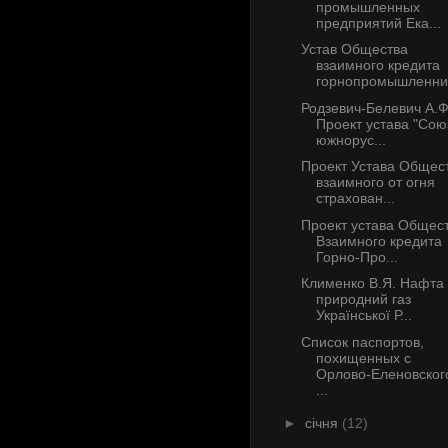
промышленных
предприятий Ека...
Устав Общества
взаимного кредита
горнопромышленник
Родзевич-Белевич А.Ф
Проект устава "Сою
южнорус...
Проект Устава Общес
взаимного от огня
страхован...
Проект устава Общес
Взаимного кредита
Горно-Про...
Клименко В.Я. Нафта 
природний газ
Української Р...
Список паспортов,
похищенных с
Орлово-Еленовског
...
►
січня
(12)