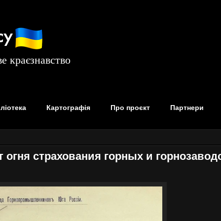
су
е краєзнавство
бліотека
Картографія
Про проєкт
Партнери
т огня страхования горных и горнозавод