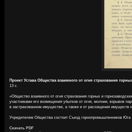
Проект Устава Общества взаимного от огня страхования горны
13 с.
«Общество взаимного от огня страхования горных и горнозаводски
участниками его возмещения убытков от огня, молнии, взрывов пар
в застрахованном имуществе, а также и от расхищения имуществ н
Учредителем Общества состоит Съезд горнопромышленников Юга 
Скачать PDF