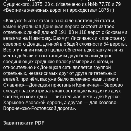
Сущинского, 1875. 23 с. (Извлечено из №№ 77,78 и 79
«Вестника железных дорог и пароходства» 1875 г.)
«Как уже было сказано в начале настоящей статьи,
каменноугольная Донецкая дорога
состоит из трёх
отдельных линий длиной 191, 83 и 118 верст, с боковыми
ветвями на Никитовку, Бахмут, Лисичанск и к пристани у
северного Донца, длиной в общей сложности 54 версты.
Все эти линии имеют целью облегчить доставку угля из
места добычи его к станциям двух больших дорог,
соединяющих среднюю полосу Империи с югом, и
относительно их Донецкая сеть является группой
отдельных, независимых друг от друга питательных
ветвей, при чём, как уже было замечено нами, линии
Славянск—Донецкая пристань и Криничная—Зверево
следует рассматривать как состоящие каждая из двух
частей, из коих одна — питательная ветвь для
Курско-
Харьково-Азовской дороги
, а другая — для Козлово-
Воронежско-Ростовской дороги».
Завантажити PDF