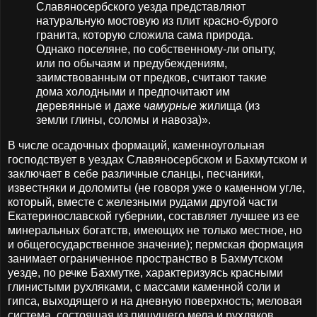
Славяносербского уезда представляют
натуральную мостовую из плит красно-бурого
гранита, которую сложила сама природа.
Однако поселяне, по собственному-ли опыту,
или по обычаям и предубеждениям,
заимствованным от предков, считают такие
дома холодными и предпочитают им
деревянные и даже
чамурные
жилища (из
земли глины, соломы и навоза)».
В числе осадочных формаций, каменноугольная
господствует в уездах Славяносербском и Бахмутском и
заключает в себе различные сланцы, песчаники,
известняки и доломиты (не говоря уже о каменном угле,
который, вместе с железными рудами другой части
Екатеринославской губернии, составляет лучшее из ее
минеральных богатств, имеющих не только местное, но
и общегосударственное значение); пермская формация
занимает ограниченное пространство в Бахмутском
уезде, по речке Бахмутке, характеризуясь красными
глинистыми рухляками, с массами каменной соли и
гипса, выходящего и на дневную поверхность; меловая
система, состоящая из пишущего мела и рухляков,