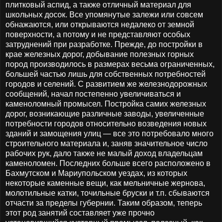
плитковый аспид, а также отличный материал для
школьных досок. Все упомянутые залежи или совсем
обнажаются, или открываются недалеко от земной
поверхности, а потому и не представляют особых
затруднений при разработке. Прежде, до постройки в
крае железных дорог, добывание полезных горных
пород производилось в размерах весьма ограниченных,
большей частью лишь для собственных потребностей
городов и селений. С развитием же железнодорожных
сообщений, начал постепенно увеличиваться и
каменоломный промысел. Постройка самих железных
дорог, возникающие различные заводы, увеличенные
потребности городов относительно возведения новых
зданий и замощения улиц — все это потребовало много
строительного материала и, заняв значительное число
рабочих рук, дало также не малый доход владельцам
каменоломен. Последних больше всего расположено в
Бахмутском и Мариупольском уездах, из которых
некоторые каменные вещи, как мельничные жернова,
молотильные катки, точильные бруски и т.п. сбываются
отчасти за пределы губернии. Таким образом, теперь
этот род занятий составляет уже прочно