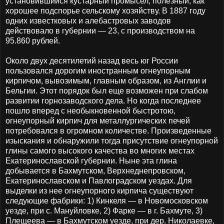
установившийся кустарный промысел, полезный, как
хорошее подспорье сельскому хозяйству. В 1887 году
одних известковых и алебастровых заводов
действовало в губернии — 23, с производством на
95.860 рублей.
Около двух десятилетий назад весь юг России
пользовался дорогим иностранным огнеупорным
кирпичом, вывозимым, главным образом, из Англии и
Бельгии. Этот порядок был еще возможен при слабом
развитии горнозаводского дела. Но когда последнее
пошло вперед с необыкновенной быстротою,
огнеупорный кирпич для металлургических печей
потребовался в огромном количестве. Произведенные
изыскания и обнаружили тогда присутствие огнеупорной
глины самого высокого качества во многих местах
Екатеринославской губернии. Ныне эта глина
добывается в Бахмутском, Верхнеднепровском,
Екатеринославском и Павлоградском уездах. Для
выделки из нее огнеупорного кирпича существуют
следующие фабрики: 1) Кинкеля — в Новомосковском
уезде, при с. Мануйловке, 2) Фарке — в г. Бахмуте, 3)
Плещеева — в Бахмутском уезде, при дер. Николаевке,