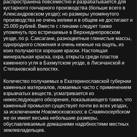
распространена повсеместно и разрабатывается для
кустарного гончарного производства (больше всего в
Александровском уезде); но размеры упомянутого
производства не очень велики и в общем не достигают и
25.000 рублей. Вместе с глинами следует также
упомянуть про встречаемые в Верхнеднепровском
уезде, по р. Саксагани, разноцветные глинистые массы,
однородного сложения и очень нежные на ощупь, из
коих получаются хорошие краски. Настоящая
минеральная краска, охра, открыта среди пластов
каменного угля в Бахмутском уезде, в Лисичанской и
Степановской волостях.
Количество получаемых в Екатеринославской губернии
каменных материалов, ломаемых часто с применением
взрывчатых веществ, усматривается из
нижеследующего обозрения, показывающего также, что
каменный промысел существует почти во всех уездах,
за исключением
Новомосковского
; в
Славяносербском
же он имеет весьма небольшие размеры,
обуславливаемые домашними надобностями местных
землевладельцев.