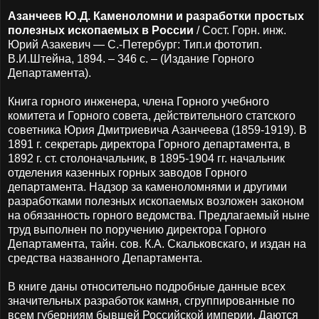
Азанчеев Ю.Д. Каменоломни и разработки простых
полезных ископаемых в России
/ Сост. Горн. инж.
Юрий Азакевич — С.-Петербург: Тип.и фототип.
В.И.Штейна, 1894. – 346 с. – (Издание Горного
Департамента).
Книга горного инженера, члена Горного учебного
комитета и Горного совета, действительного статского
советника Юрия Дмитриевича Азанчеева (1859-1919).
В
1891 г. секретарь директора Горного департамента, в
1892 г. ст. столоначальник, в 1895-1904 гг. начальник
отделения казенных горных заводов Горного
департамента
. Надзор за каменоломнями и другими
разработками полезных ископаемых возложен законом
на обязанность горного ведомства. Предлагаемый ныне
труд выполнен по поручению директора Горного
Департамента, тайн. сов. К.А. Скальковскаго, и издан на
средства названного Департамента.
В книге даны относительно подробные данные всех
значительных разработок камня, сгруппированные по
всем губерниям бывшей Российской империи. Даются