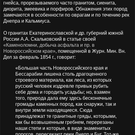
гнейса, прорезываемого часто гранитом, сиенита,
диорита, змеевика и порфиров. Обнажения этих пород
замечаются в особенности по оврагам и по течению рек
Днепра и Кальмиуса.
О гранитах Екатеринославской и др. губерний южной
России А.А. Скальковский в статье своей
«Каменоломни, добыча асфальта и пр. в
Новороссийском крае»
, помещенной в Журн. Мин. Вн.
Дел за февраль 1854 г., говорит:
«Большая часть Новороссийского края и
Бессарабии лишена столь драгоценного
строевого материала, как леса, из которых
русский человек издревле привык рубить
себе дома и городить усадьбы; но, взамен
того, природа дала ему здесь бесконечные
громады каменных пород, как снаружи, так и
внутри земли находящиеся. Сюда
принадлежат те гранитные гряды, которыми,
как бы возвышенным гребнем, перерезаны
наши степи и которые, в виде знаменитых
порогов, пересекают реки Днепр и Буг. Тот-же