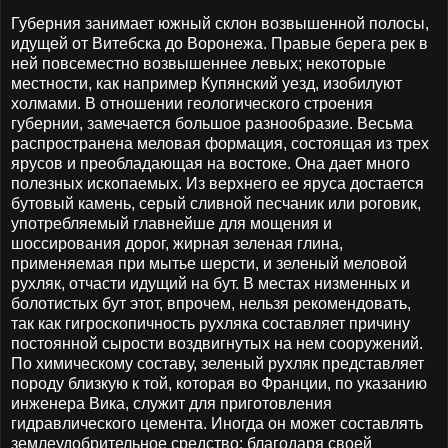
Губерния занимает южный склон возвышенной полосы,
идущей от Витебска до Воронежа. Правые берега рек в
ней повсеместно возвышеннее левых; некоторые
местности, как например Купянский уезд, изобилуют
холмами. В отношении геологического строения
губернии, замечается большое разнообразие. Весьма
распространена меловая формация, состоящая из трех
ярусов и преобладающая на востоке. Она дает много
полезных ископаемых. Из верхнего ее яруса достается
бутовый камень, серый сливной песчаник или роговик,
употребляемый главнейше для мощения и
шоссирования дорог, жирная зеленая глина,
применяемая при мытье шерсти, и зеленый меловой
рухляк, отчасти идущий на бут. В местах низменных и
болотистых бут этот, впрочем, нельзя рекомендовать,
так как гигроскопичность рухляка составляет причину
постоянной сырости воздвигнутых на нем сооружений.
По химическому составу, зеленый рухляк представляет
породу близкую к той, которая во Франции, по указанию
инженера Вика, служит для приготовления
гидравлического цемента. Иногда он может составлять
землеудобрительное средство; благодаря своей