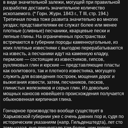
в виде значительной залежи, могущей при правильной
разработке доставить значительное количество
ископаемого. (* Горн. Журн. 1843 г., Т III, стр. 194.)
Третичная почва тоже развита значительно во многих
уездах; представителями ее служат более или менее
плотные (сливные) песчаники, кварцевые пески и
лепные глины. На ограниченных пространствах
встречаются в губернии породы каменноугольные, из
коих плотные известняки с выгодою перерабатываются
на известь, а песчаники идут на каменную кладку,
пермские — состоящие из известняков, гипсов,
рухляковых глин и юрские — представляющие пласты
как оолитового, так и плотного известняка, могущего
служить для возведения построек, мощения дорог и
выжигания извести, затем, песчаников, песков,
глинистых железняков и серых глин. Из довольно
мощных наносов новейшего происхождения получается
обыкновенная кирпичная глина.
Гончарное производство вообще существует в
Харьковской губернии уже с очень давних пор и, судя по
историческим указаниям (напр. Гильденштедта), лет сто
тому назад, оно процветало там более, чем теперь.