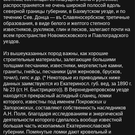
распространяется не очень широкой полосой вдоль
северной границы губернии, в Бахмутском уезде, и по
течению Сев. Донца — въ Славяносербском; третичные
образования, в виде белого и желтого степного
известняков, рухляков, глин и песков, залегают почти на
всем пространстве Новомосковского и Павлоградского
уездов.
Из вышеуказанных пород важны, как хорошие
строительные материалы, залегающие большими
толщами песчаники, известняки, мергелистые камни,
граниты, гнейсы, песчаники (для жерновов, брусков,
точил), гипс и др. (* Некоторые из приводимых ниже
данных заимствуются из Екатериносл. губ. вед. за 1890 г.
№ 23 (ст. Н. Быстрицкого)). В Верхнеднепровском уезде
находится прекрасный аспидный сланец, ломки
которого, известны под именем
Покровских и
Запорожских
, составляют собственность наследников
А.Н. Поля, благодаря исследованиям и энергической
деятельности которого сделалось вообще известной
большая часть ископаемых Екатеринославской
губернии. Помянутые ломки дают кровельный и