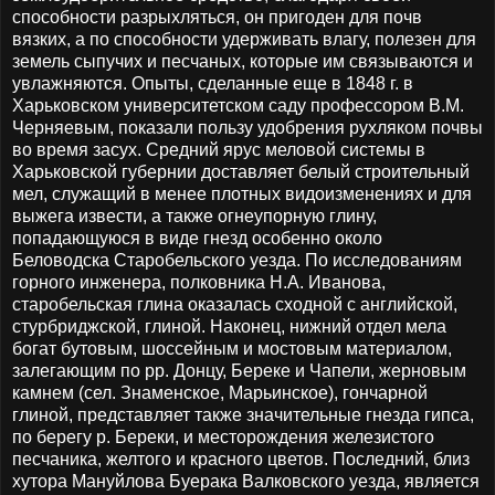
способности разрыхляться, он пригоден для почв
вязких, а по способности удерживать влагу, полезен для
земель сыпучих и песчаных, которые им связываются и
увлажняются. Опыты, сделанные еще в 1848 г. в
Харьковском университетском саду профессором В.М.
Черняевым, показали пользу удобрения рухляком почвы
во время засух. Средний ярус меловой системы в
Харьковской губернии доставляет белый строительный
мел, служащий в менее плотных видоизменениях и для
выжега извести, а также огнеупорную глину,
попадающуюся в виде гнезд особенно около
Беловодска Старобельского уезда. По исследованиям
горного инженера, полковника Н.А. Иванова,
старобельская глина оказалась сходной с английской,
стурбриджской, глиной. Наконец, нижний отдел мела
богат бутовым, шоссейным и мостовым материалом,
залегающим по рр. Донцу, Береке и Чапели, жерновым
камнем (сел. Знаменское, Марьинское), гончарной
глиной, представляет также значительные гнезда гипса,
по берегу р. Береки, и месторождения железистого
песчаника, желтого и красного цветов. Последний, близ
хутора Мануйлова Буерака Валковского уезда, является