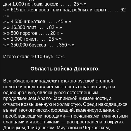
для
1.000 пог. саж. цоколя . . . . . 25 » »
» » 615
шт. жерновов, плит надгробных и корыт . . . . . 62
» »
» » 4.530
шт. катков . . . . . 45 » »
» » 16.300 плит . . . . . 82 » »
» » 500 порогов . . . . . 20 » »
» » 1.000
точил . . . . . 25 » »
» » 350.000 брусков . . . . . 350 » »
Итого около 10.109 куб. саж.
Область войска Донского.
Вся область принадлежит к южно-русской степной
полосе и представляет местность отчасти низкую и
однообразную, являющуюся естественным
продолжением Арало-Каспийской низменности, а
отчасти возвышенную и холмистую. Среди находящихся
въ ней геологических формаций, каменноугольная, с
преобладающими породами— песчаниками, глинистыми
сланцами и известняками — распространена в округах
Донецком, 1-м Донском, Миусском и Черкасском;