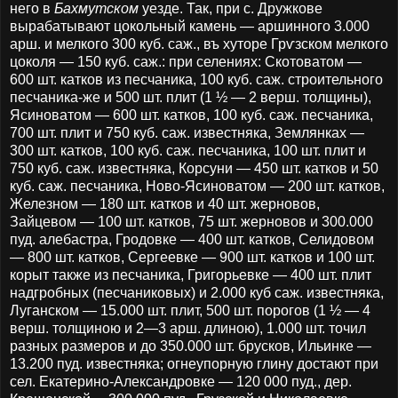
него в
Бахмутском
уезде. Так, при с. Дружкове
вырабатывают цокольный камень — аршинного 3.000
арш. и мелкого 300 куб. саж., въ хуторе Грѵзском мелкого
цоколя — 150 куб. саж.: при селениях: Скотоватом —
600 шт. катков из песчаника, 100 куб. саж. строительного
песчаника-же и 500 шт. плит (1 ½ — 2 верш. толщины),
Ясиноватом — 600 шт. катков, 100 куб. саж. песчаника,
700 шт. плит и 750 куб. саж. известняка, Землянках —
300 шт. катков, 100 куб. саж. песчаника, 100 шт. плит и
750 куб. саж. известняка, Корсуни — 450 шт. катков и 50
куб. саж. песчаника, Ново-Ясиноватом — 200 шт. катков,
Железном — 180 шт. катков и 40 шт. жерновов,
Зайцевом — 100 шт. катков, 75 шт. жерновов и 300.000
пуд. алебастра, Гродовке — 400 шт. катков, Селидовом
— 800 шт. катков, Сергеевке — 900 шт. катков и 100 шт.
корыт также из песчаника, Григорьевке — 400 шт. плит
надгробных (песчаниковых) и 2.000 куб саж. известняка,
Луганском — 15.000 шт. плит, 500 шт. порогов (1 ½ — 4
верш. толщиною и 2—3 арш. длиною), 1.000 шт. точил
разных размеров и до 350.000 шт. брусков, Ильинке —
13.200 пуд. известняка; огнеупорную глину достают при
сел. Екатерино-Александровке — 120 000 пуд., дер.