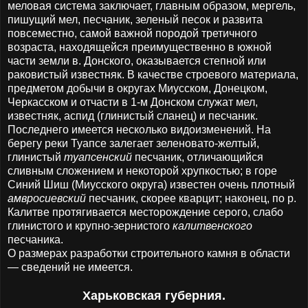
меловая система заключает, главным образом, мергель,
пишущий мел, песчаник, зеленый песок и развита
повсеместно, самой важной породой третичного
возраста, находящейся преимущественно в южной
части земли в. Донского, оказывается степной или
раковистый известняк. В качестве строевого материала,
предметом добычи в округах Миусском, Донецком,
Черкасском и отчасти в 1-м Донском служат мел,
известняк, аспид (глинистый сланец) и песчаник.
Последнего имеется несколько видоизменений. На
берегу реки Туапсе залегает зеленовато-желтый,
глинистый
туапсенский
песчаник, отличающийся
сливным сложением и некоторой хрупкостью; в горе
Синий Шиш (Миусского округа) известен очень плотный
амвросиевский
песчаник, скорее кварцит; наконец, по р.
Калитве протягивается месторождение серого, слабо
глинистого и крупно-зернистого
калитвенского
песчаника.
О размерах разработки строительного камня в области
— сведений не имеется.
Харьковская губерния.