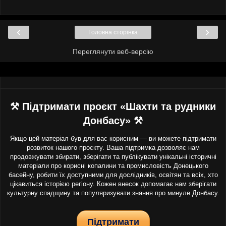
‹
›
Головна сторінка
Переглянути веб-версію
⚒ Підтримати проєкт «Шахти та рудники
Донбасу» ⚒
Якщо цей матеріал був для вас корисним — ви можете підтримати
розвиток нашого проєкту. Ваша підтримка дозволяє нам
продовжувати збирати, зберігати та публікувати унікальні історичні
матеріали про корисні копалини та промисловість Донецького
басейну, робити їх доступними для дослідників, освітян та всіх, хто
цікавиться історією регіону. Кожен внесок допомагає нам зберігати
культурну спадщину та популяризувати знання про минуле Донбасу.
Підтримати