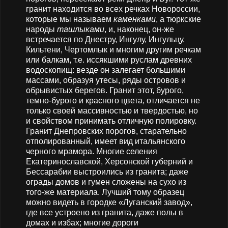
гранит находится во всех речках Новороссии,
которые мы называем
каменками
, а тюркские
народы
ташлыками
, и, наконец, он-же
встречается по Днестру, Ингулу, Ингульцу,
Кильтени, Чертомлык и многим другим речкам
или балкам, т.е. иссякшими руслам древних
водоскопищ: везде он залегает большими
массами, образуя утесы, ряды островов и
обрывистых берегов. Гранит этот, бурого,
темно-бурого и красного цвета, отличается не
только своей массивностью и твердостью, но
и свойством принимать отличную полировку.
Гранит Днепровских порогов, старательно
отполированный, имеет вид итальянского
черного мрамора. Многие селения
Екатеринославской, Херсонской губерний и
Бессарабии выстроились из гранита; даже
ограды домов и гумен сложены на сухо из
того-же материала. Лучший тому образец
можно видеть в городке «Луганский завод»,
где все устроено из гранита, даже полы в
домах и избах; многие дороги