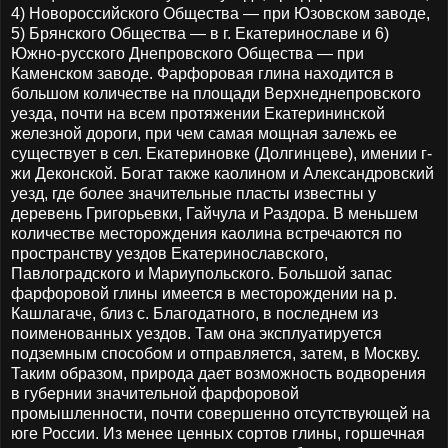
4) Новороссийского Общества — при Юзовском заводе,
5) Брянского Общества — в г. Екатеринославе и 6)
Южно-русского Днепровского Общества — при
Каменском заводе. Фарфоровая глина находится в
большом количестве на площади Верхнеднепровского
уезда, почти на всем протяжении Екатерининской
железной дороги, при чем самая мощная залежь ее
существует в сел. Екатериновке (Долгинцеве), имении г-
жи Деконской. Богат также каолином и Александровский
уезд, где более значительные пласты известны у
деревень Григорьевки, Гайчула и Раздора. В меньшем
количестве месторождения каолина встречаются по
пространству уездов Екатеринославского,
Павлоградского и Мариупольского. Большой запас
фарфоровой глины имеется в месторождении на р.
Кашлагаче, близ с. Благодатного, в последнем из
поименованных уездов. Там она эксплуатируется
подземным способом и отправляется, затем, в Москву.
Таким образом, природа дает возможность водворения
в губернии значительной фарфоровой
промышленности, почти совершенно отсутствующей на
юге России. Из менее ценных сортов глины, горшечная