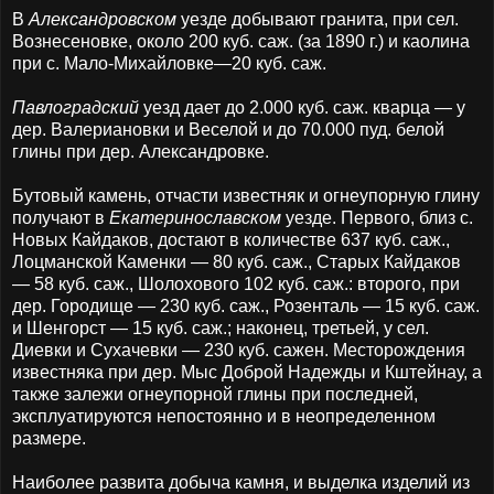
В
Александровском
уезде добывают гранита, при сел.
Вознесеновке, около 200 куб. саж. (за 1890 г.) и каолина
при с. Мало-Михайловке—20 куб. саж.
Павлоградский
уезд дает до 2.000 куб. саж. кварца — у
дер. Валериановки и Веселой и до 70.000 пуд. белой
глины при дер. Александровке.
Бутовый камень, отчасти известняк и огнеупорную глину
получают в
Екатеринославском
уезде. Первого, близ с.
Новых Кайдаков, достают в количестве 637 куб. саж.,
Лоцманской Каменки — 80 куб. саж., Старых Кайдаков
— 58 куб. саж., Шолохового 102 куб. саж.: второго, при
дер. Городище — 230 куб. саж., Розенталь — 15 куб. саж.
и Шенгорст — 15 куб. саж.; наконец, третьей, у сел.
Диевки и Сухачевки — 230 куб. сажен. Месторождения
известняка при дер. Мыс Доброй Надежды и Кштейнау, а
также залежи огнеупорной глины при последней,
эксплуатируются непостоянно и в неопределенном
размере.
Наиболее развита добыча камня, и выделка изделий из