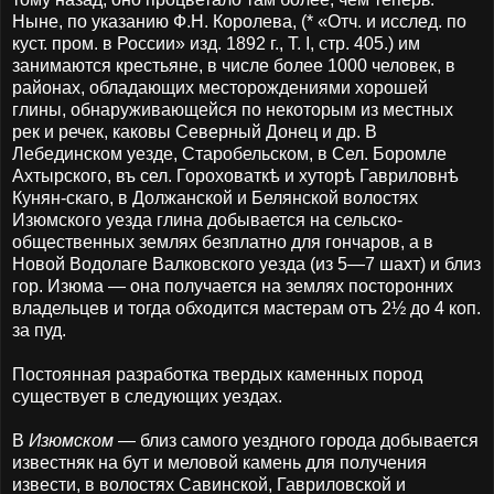
Ныне, по указанию Ф.Н. Королева, (* «Отч. и исслед. по
куст. пром. в России» изд. 1892 г., Т. I, стр. 405.) им
занимаются крестьяне, в числе более 1000 человек, в
районах, обладающих месторождениями хорошей
глины, обнаруживающейся по некоторым из местных
рек и речек, каковы Северный Донец и др. В
Лебединском уезде, Старобельском, в Сел. Боромле
Ахтырского, въ сел. Гороховаткѣ и хуторѣ Гавриловнѣ
Кунян-скаго, в Должанской и Белянской волостях
Изюмского уезда глина добывается на сельско-
общественных землях безплатно для гончаров, а в
Новой Водолаге Валковского уезда (из 5—7 шахт) и близ
гор. Изюма — она получается на землях посторонних
владельцев и тогда обходится мастерам отъ 2½ до 4 коп.
за пуд.
Постоянная разработка твердых каменных пород
существует в следующих уездах.
В
Изюмском
— близ самого уездного города добывается
известняк на бут и меловой камень для получения
извести, в волостях Савинской, Гавриловской и