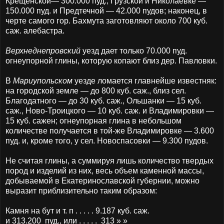
Крещенской— 300.000 пуд., Грузской и Николаевке —
150.000 пуд. и Предтечной — 42.000 пудов; наконец, в
черте самого гор. Бахмута заготовляют около 700 куб.
caж. алебастра.
Верхнеднепровский
уезд дает только 70.000 пуд.
огнеупорной глины, которую копают близ дер. Павловки.
В
Мариупольском
уезде ломается главнейше известняк:
на городской земле — до 800 куб. саж., близ сел.
Благодатного — до 30 куб. саж., Ольшанки — 15 куб.
саж., Ново-Троицкого — 10 куб. саж. и Владимировки —
15 куб. сажен; огнеупорная глина в небольшом
количестве получается в той-же Владимировке — 3.600
пуд. и, кроме того, у сел. Новоспасовки — 9.300 пудов.
Не считая глины, а суммируя лишь количество твердых
пород и изделий из них, весь объем каменной массы,
добываемой в Екатеринославской губернии, можно
выразит приблизительно таким образом:
Камня на бут и т. п . . . . . 9.187 куб. саж.
и 313.200 пуд., или . . . . . 313 » »