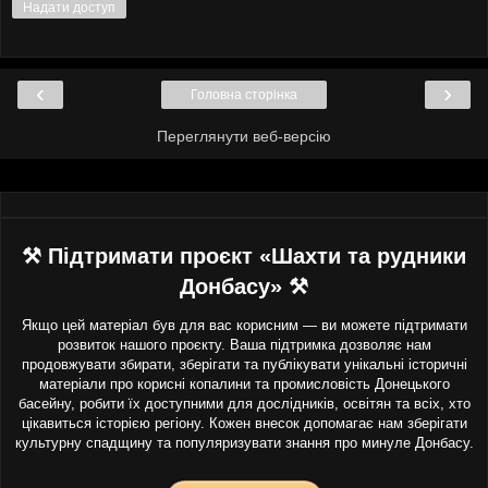
Надати доступ
‹
›
Головна сторінка
Переглянути веб-версію
⚒ Підтримати проєкт «Шахти та рудники
Донбасу» ⚒
Якщо цей матеріал був для вас корисним — ви можете підтримати
розвиток нашого проєкту. Ваша підтримка дозволяє нам
продовжувати збирати, зберігати та публікувати унікальні історичні
матеріали про корисні копалини та промисловість Донецького
басейну, робити їх доступними для дослідників, освітян та всіх, хто
цікавиться історією регіону. Кожен внесок допомагає нам зберігати
культурну спадщину та популяризувати знання про минуле Донбасу.