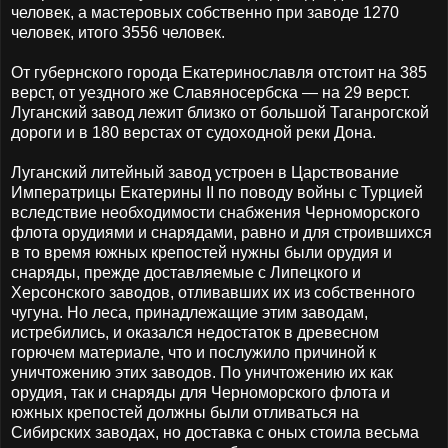
человек, а мастеровых собственно при заводе 1270
человек, итого 3556 человек.
От губернского города Екатеринославля отстоит на 385
верст, от уездного же Славяносербска — на 29 верст.
Луганский завод лежит близко от большой Таганрогской
дороги и в 180 верстах от судоходной реки Дона.
Луганский литейный завод устроен в Царствование
Императрицы Екатерины II по поводу войны с Турцией
вследствие необходимости снабжения Черноморского
флота орудиями и снарядами, равно и для строившихся
в то время южных крепостей нужны были орудия и
снаряды, прежде доставляемые с Липецкого и
Херсонского заводов, отливавших их из собственного
чугуна. Но леса, принадлежащие этим заводам,
истребились, и оказался недостаток в древесном
горючем материале, что и послужило причиной к
уничтожению этих заводов. По уничтожению их как
орудия, так и снаряды для Черноморского флота и
южных крепостей должны были отливаться на
Сибирских заводах, но доставка с оных стоила весьма