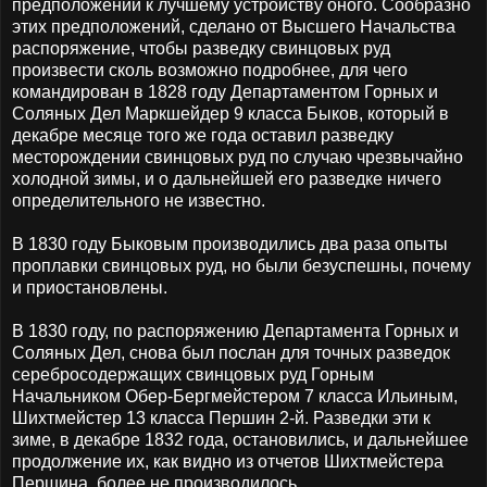
предположений к лучшему устройству оного. Сообразно
этих предположений, сделано от Высшего Начальства
распоряжение, чтобы разведку свинцовых руд
произвести сколь возможно подробнее, для чего
командирован в 1828 году Департаментом Горных и
Соляных Дел Маркшейдер 9 класса Быков, который в
декабре месяце того же года оставил разведку
месторождении свинцовых руд по случаю чрезвычайно
холодной зимы, и о дальнейшей его разведке ничего
определительного не известно.
В 1830 году Быковым производились два раза опыты
проплавки свинцовых руд, но были безуспешны, почему
и приостановлены.
В 1830 году, по распоряжению Департамента Горных и
Соляных Дел, снова был послан для точных разведок
серебросодержащих свинцовых руд Горным
Начальником Обер-Бергмейстером 7 класса Ильиным,
Шихтмейстер 13 класса Першин 2-й. Разведки эти к
зиме, в декабре 1832 года, остановились, и дальнейшее
продолжение их, как видно из отчетов Шихтмейстера
Першина, более не производилось.