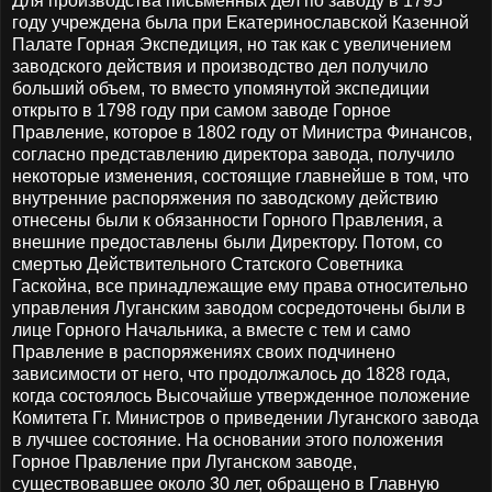
Для производства письменных дел по заводу в 1795
году учреждена была при Екатеринославской Казенной
Палате Горная Экспедиция, но так как с увеличением
заводского действия и производство дел получило
больший объем, то вместо упомянутой экспедиции
открыто в 1798 году при самом заводе Горное
Правление, которое в 1802 году от Министра Финансов,
согласно представлению директора завода, получило
некоторые изменения, состоящие главнейше в том, что
внутренние распоряжения по заводскому действию
отнесены были к обязанности Горного Правления, а
внешние предоставлены были Директору. Потом, со
смертью Действительного Статского Советника
Гаскойна, все принадлежащие ему права относительно
управления Луганским заводом сосредоточены были в
лице Горного Начальника, а вместе с тем и само
Правление в распоряжениях своих подчинено
зависимости от него, что продолжалось до 1828 года,
когда состоялось Высочайше утвержденное положение
Комитета Гг. Министров о приведении Луганского завода
в лучшее состояние. На основании этого положения
Горное Правление при Луганском заводе,
существовавшее около 30 лет, обращено в Главную