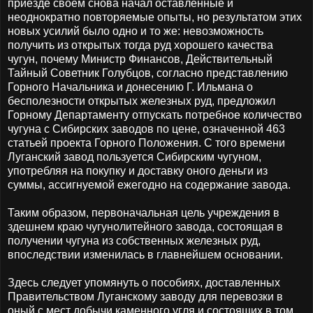
приезде своем снова начал оставленные и
неоднократно повторяемые опыты, но результатом этих
новых усилий было одно и то же: невозможность
получить из открытых тогда руд хорошего качества
чугун, почему Министр Финансов, Действительный
Тайный Советник Голубцов, согласно представлению
Горного Начальника и донесению Г. Ильмана о
бесполезности открытых железных руд, предложил
Горному Департаменту отпускать потребное количество
чугуна с Сибирских заводов по цене, означенной 463
статьей проекта Горного Положения. С того времени
Луганский завод пользуется Сибирским чугуном,
употребляя на покупку и доставку оного деньги из
суммы, ассигнуемой ежегодно на содержание завода.
Таким образом, первоначальная цель учреждения в
здешнем краю чугунолитейного завода, состоящая в
получении чугуна из собственных железных руд,
впоследствии изменилась в главнейшем основании.
Здесь следует упомянуть о пособиях, доставленных
Правительством Луганскому заводу для перевозки в
оный с мест добычи каменного угля и состоящих в том,