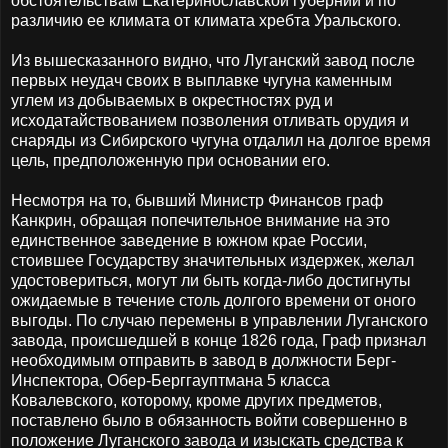
обстоятельствам Екатеринославской губернии и по
различию ее климата от климата хребта Уральского.
Из вышесказанного видно, что Луганский завод после
первых неудач своих в выплавке чугуна каменным
углем из добываемых в окрестностях руд и
исходатайствованием позволения отливать орудия и
снаряды из Сибирского чугуна отдалил на долгое время
цель, предположенную при основании его.
Несмотря на то, бывший Министр Финансов граф
Канкрин, обращая попечительное внимание на это
единственное заведение в южном крае России,
стоившее Государству значительных издержек, желал
удостовериться, могут ли быть когда-либо достигнуты
ожидаемые в течение столь долгого времени от оного
выгоды. По случаю перемены в управлении Луганского
завода, происшедшей в конце 1826 года, Граф признал
необходимым отправить в завод в должности Берг-
Инспектора, Обер-Берггауптмана 5 класса
Ковалевского, которому, кроме других предметов,
поставлено было в обязанность войти совершенно в
положение Луганского завода и изыскать средства к