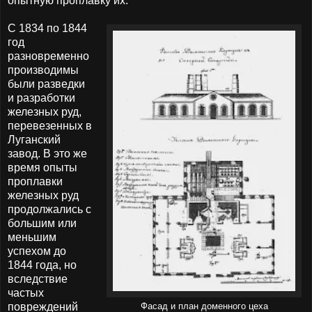
опытную проплавку их.
С 1834 по 1844
год
разновременно
производимы
были разведки
и разработки
железных руд,
перевезенных в
Луганский
завод. В это же
время опыты
проплавки
железных руд
продолжались с
большим или
меньшим
успехом до
1844 года, но
вследствие
частых
повреждений
Фасад и план доменного цеха