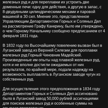
железных руд и для переплавки их устроить две
доменные печи: одну для действия, а другую в запас, с
8-двудувными цилиндрическими мехами и паровой
машиной в 30 сил. Мнение это, представленное
Управляющим Департаментом Горных и Соляных Дел
на рассмотрение Графу Канкрину, было им утверждено,
о чем Горному Начальнику сообщено предписанием от 4
февраля 1831 года.
В 1832 году по Высочайшему повелению вызван был в
Луганский завод из Верхней Силезии для проплавки
железных руд Горный Чиновник Мадейский.
Произведенные им опыты над плавкой железных руд,
хотя и не вполне достигли ожидаемых от них
результатов, по крайней мере, подали надежду на
возможность выплавлять в Луганском заводе чугун из
собственных руд.
Для осуществления этого предположения в 1834 году
Департаментом Горных и Соляных Дел ассигновано
было в Луганский завод 50,000 рублей ассигнациями
для поисков железных руд и особенные суммы на