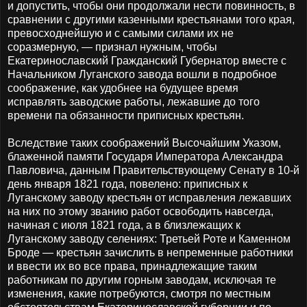
и допустить, чтобы они продолжали нести повинность, в
сравнении с другими казенными крестьянами того края,
превосходнейшую и с самыми силами их не
соразмерную, — признал нужным, чтобы
Екатеринославский Гражданский Губернатор вместе с
Начальником Луганского завода вошли в подробное
соображение, как удобнее на будущее время
исправлять заводские работы, лежавшие до того
времени па обязанности приписных крестьян.
Вследствие таких соображений Высочайшим Указом,
блаженной памяти Государя Императора Александра
Павловича, данным Правительствующему Сенату в 10-й
день января 1821 года, повелено: приписных к
Луганскому заводу крестьян от исправления лежавших
на них по этому званию работ освободить навсегда,
начиная с июля 1821 года, а в близлежащих к
Луганскому заводу селениях: Третьей Роте и Каменном
Броде — крестьян зачислить в непременные работники
и ввести их во все права, принадлежащие таким
работникам по другим горным заводам, исключая те
изменения, какие потребуются, смотря по местным