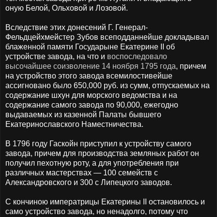
оную Белой, Ольховой и Лозовой.
Вследствие этих донесений Г. Генерал-
Фельдцейхмейстер Зубов всеподданнейше докладывал
блаженной памяти Государыне Екатерине II об
устройстве завода, на что и
воспоследовало
высочайшее соизволение 14 ноября 1795 года
, причем
на устройство этого завода всемилостивейше
ассигновано было 650,000 руб. из сумм, отпускаемых на
содержание шхун для морского ведомства и на
содержание самого завода по 90,000, ежегодно
выдаваемых из казенной Палаты бывшего
Екатеринославского Наместничества.
В 1796 году Гаскойн приступил к устройству самого
завода, причем для производства земляных работ он
получил пехотную роту, а для употребления при
различных мастерствах — 100 семейств с
Александровского и 300 с Липецкого заводов.
С кончиною императрицы Екатерины II остановилось и
само устройство завода, но ненадолго, потому что