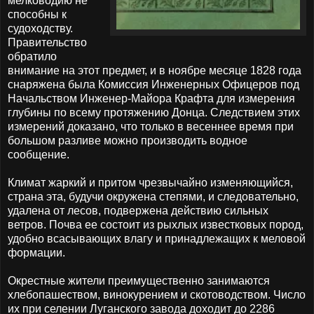
мелководию не
способны к
судоходству.
Правительство
обратило
внимание на этот предмет, и в ноябре месяце 1828 года
снаряжена была Комиссия Инженерных Офицеров под
Начальством Инженер-Майора Крафта для измерения
глубины по всему протяжению Донца. Следствием этих
измерений доказано, что только в весеннее время при
большом разливе можно производить водное
сообщение.
Климат жаркий и притом чрезвычайно изменяющийся,
страна эта, будучи окружена степями, и следовательно,
удалена от лесов, подвержена действию сильных
ветров. Почва ее состоит из рыхлых известковых пород,
удобно всасывающих влагу и принадлежащих к меловой
формации.
Окрестные жители преимущественно занимаются
хлебопашеством, винокурением и скотоводством. Число
их при селении Луганского завода доходит до 2286