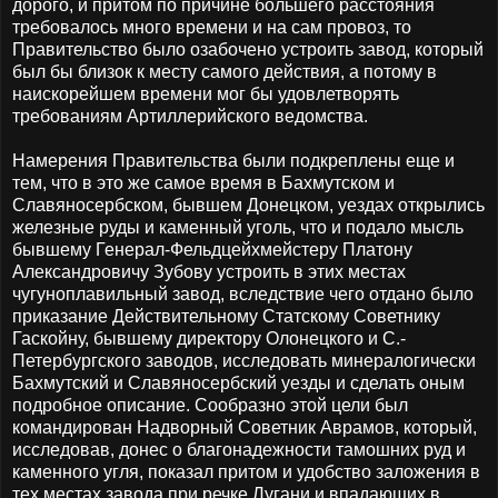
дорого, и притом по причине большего расстояния
требовалось много времени и на сам провоз, то
Правительство было озабочено устроить завод, который
был бы близок к месту самого действия, а потому в
наискорейшем времени мог бы удовлетворять
требованиям Артиллерийского ведомства.
Намерения Правительства были подкреплены еще и
тем, что в это же самое время в Бахмутском и
Славяносербском, бывшем Донецком, уездах открылись
железные руды и каменный уголь, что и подало мысль
бывшему Генерал-Фельдцейхмейстеру Платону
Александровичу Зубову устроить в этих местах
чугуноплавильный завод, вследствие чего отдано было
приказание Действительному Статскому Советнику
Гаскойну, бывшему директору Олонецкого и С.-
Петербургского заводов, исследовать минералогически
Бахмутский и Славяносербский уезды и сделать оным
подробное описание. Сообразно этой цели был
командирован Надворный Советник Аврамов, который,
исследовав, донес о благонадежности тамошних руд и
каменного угля, показал притом и удобство заложения в
тех местах завода при речке Лугани и впадающих в