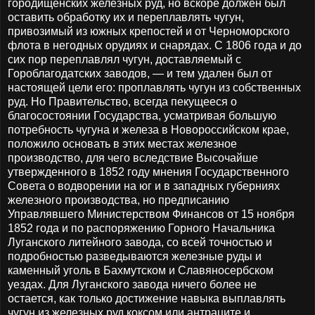
городищенских железных руд, но вскоре должен был
оставить обработку их и переплавлять чугун,
привозимый из южных крепостей и от Черноморского
флота в негодных орудиях и снарядах. С 1806 года и до
сих пор переплавлял чугун, доставляемый с
Гороблагодатских заводов, — и тем удален был от
настоящей цели его: проплавлять чугун из собственных
руд. Но Правительство, всегда пекущееся о
благосостоянии Государства, усматривая большую
потребность чугуна и железа в Новороссийском крае,
положило основать в этих местах железное
производство, для чего вследствие Высочайше
утвержденного в 1852 году мнения Государственного
Совета о водворении на юг и в западных губерниях
железного производства, но предписанию
Управлявшего Министерством Финансов от 15 ноября
1852 года и по распоряжению Горного Начальника
Луганского литейного завода, со всей точностью и
подробностью разведываются железные руды и
каменный уголь в Бахмутском и Славяносербском
уездах. Для Луганского завода ничего более не
остается, как только достижение навыка выплавлять
чугун из железных руд коксом или антраците и