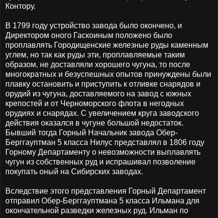
Контору.
В 1799 году устройство завода было окончено, и
Директором оного Гаскоиным положено было
проплавлять Городищенские железные руды каменным
углем, но так как руды эти, проплавляемые таким
образом, не доставляли хорошего чугуна, то после
многократных и безуспешных опытов принуждены были
плавку остановить и приступить к отливке снарядов и
орудий из чугуна, доставляемого на завод с южных
крепостей и от Черноморского флота в негодных
орудиях и снарядах. С увеличением круга заводского
действия оказался в чугуне большой недостаток.
Бывший тогда Горный Начальник завода Обер-
Берггауптман 5 класса Нилус представлял в 1806 году
Горному Департаменту о невозможности выплавлять
чугун из собственных руд и испрашивал позволение
покупать оный на Сибирских заводах.
Вследствие этого представления Горный Департамент
отправил Обер-Берггауптмана 5 класса Ильмана для
окончательной разведки железных руд. Ильман по