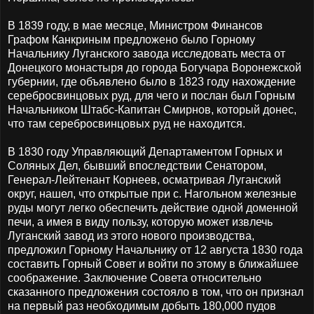
В 1839 году, в мае месяце, Министром Финансов
Графом Канкриным предложено было Горному
Начальнику Луганского завода исследовать места от
Донецкого монастыря до города Богучара Воронежской
губернии, где объявлено было в 1823 году нахождение
серебросвинцовых руд, для чего и послан был Горным
Начальником Штабс-Капитан Смирнов, который донес,
что там серебросвинцовых руд не находится.
В 1830 году Управляющий Департаментом Горных и
Соляных Дел, бывший впоследствии Сенатором,
Генерал-Лейтенант Корнеев, осматривая Луганский
округ, нашел, что открытые при с. Нагольном железные
руды могут легко обеспечить действие одной доменной
печи, а имея в виду пользу, которую может извлечь
Луганский завод из этого нового производства,
предложил Горному Начальнику от 12 августа 1830 года
составить Горный Совет и войти по этому в ближайшее
соображение. Заключение Совета относительно
сказанного предложения состояло в том, что он признал
на первый раз необходимым добыть 180,000 пудов