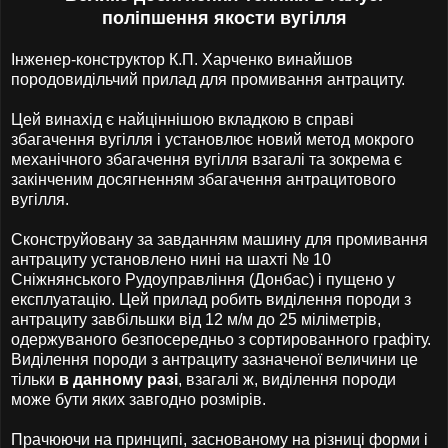
поліпшення якости вугілля
Інженер-конструктор К.П. Харченко винайшов
породовидільчий прилад для промивання антрациту.
Цей винахід є найціннішою вкладкою в справі
збагачення вугілля і установлює новий метод мокрого
механічного збагачення вугілля взагалі та зокрема є
закінченим досягненням збагачення антрацитового
вугілля.
Сконструйовану за завданням машину для промивання
антрациту установлено нині на шахті № 10
Сніжнянського Рудоуправління (Донбас) і пущено у
експлуатацію. Цей прилад робить виділення породи з
антрациту завбільшки від 12 м/м до 25 міліметрів,
одержуваного безпосередньо з сортированного графіту.
Виділення породи з антрациту зазначеної величини це
тільки
в данному разі
, взагалі ж, виділення породи
може бути яких завгодно розмірів.
Прачюючи на принципі, заснованому на різниці форми і