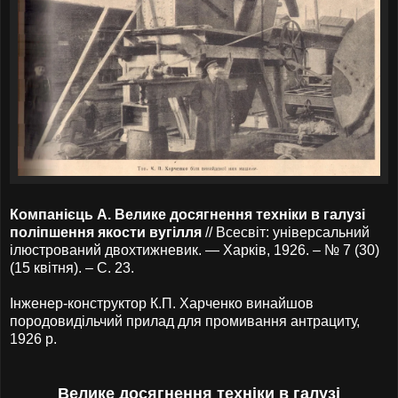
Компанієць А. Велике досягнення техніки в галузі
поліпшення якости вугілля
// Всесвіт: універсальний
ілюстрований двохтижневик. — Харків, 1926. – № 7 (30)
(15 квітня). – С. 23.
Інженер-конструктор К.П. Харченко винайшов
породовидільчий прилад для промивання антрациту,
1926 р.
Велике досягнення техніки в галузі