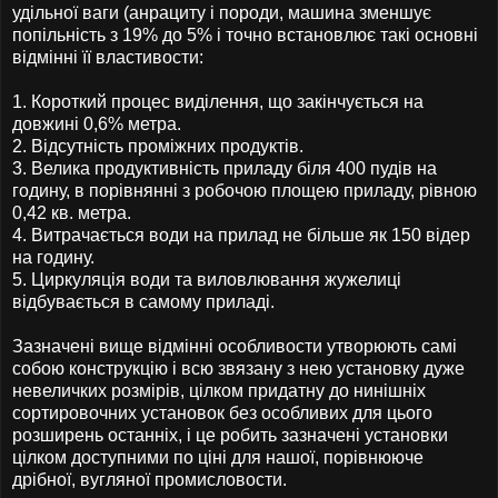
удільної ваги (анрациту і породи, машина зменшує
попільність з 19% до 5% і точно встановлює такі основні
відмінні її властивости:
1. Короткий процес виділення, що закінчується на
довжині 0,6% метра.
2. Відсутність проміжних продуктів.
3. Велика продуктивність приладу біля 400 пудів на
годину, в порівнянні з робочою площею приладу, рівною
0,42 кв. метра.
4. Витрачається води на прилад не більше як 150 відер
на годину.
5. Циркуляція води та виловлювання жужелиці
відбувається в самому приладі.
Зазначені вище відмінні особливости утворюють самі
собою конструкцію і всю звязану з нею установку дуже
невеличких розмірів, цілком придатну до нинішніх
сортировочних установок без особливих для цього
розширень останніх, і це робить зазначені установки
цілком доступними по ціні для нашої, порівнююче
дрібної, вугляної промисловости.