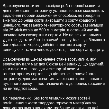
Враховуючи позитивні наслідки робіт першої машини
для промивання антрациту установлюється можливість
виділення породи зазначеним способом, не говорячи
вже про дрібніші сорти антрациту, з сорту кращого і
ціннішого, так званого генераторного сорту, завбільшки
від 25 міліметрів ди 500 міліметрів, в останній час він
називається експортним сортом. Не на всіх копальнях
удається дістати його із звичайного вугілля, здебільшого
його дістають через дробління плитного сорту,
винищуючи, таким чином, досить цінний сорт антрациту.
Враховуючи вище-зазначене стане зрозумілим, яку
величезну вагу має для Союза цей винахід, що здатний,
крім всього иншого, дати експортні якости
генераторному сортові, що дістається з звичайного
антрациту, допомагаючи тим завоюванню зовнішнього
вугляного ринку — постачаючи його дешевим, красивим
на вигляд товаром.
До перелічених і без того чималих можливостей
поліпшення якости твердого горючого матер'ялу за
допомогою цього винаходу, треба ще додати, що цей