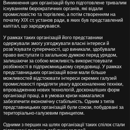
Виникнення цих організацій було підготовлене тривалим
існуванням бюрократичних органів, які відали
промисловістю та торгівлею, а потім створенням на
початку XIX ст. установ ради, в яких був представлений
капітал, що зароджувався.
У рамках таких організацій його представники
одержували змогу узгоджувати власні інтереси й
розв’язувати суперечності, що виникали, здобували
право виступати із загальною думкою перед урядом,
залишаючи за собою можливість використовувати
розбіжності в підприємницькому середовищі. У рамках
представницьких організацій вони мали більше
можливостей відстоювати інтереси окремих галузей
промисловості приділяти увагу вдосконаленню техніки,
впровадженню нових технологій, досконаліших форм
організації праці, а в умовах кризи намагалися
забезпечити економічну стабільність. Одним з типів
представницьких організацій були союзи, побудовані за
територіально-галузевим принципом.
Одними з перших на шлях організації таких спілок стали