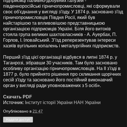
підприємці паливно-добувних галузей -
південноросійські гірничопромисловці, які сформували
своє об'єднання у вигляді з'їзду. У 1874 р. засновано з'їзд
гірничопромисловців Півдня Росії, який був
найстарішою та впливовішою представницькою
організацією підприємців Україні. Біля його витоків
стояла група великих шахтовласників - А. Ауербах, П.
Горлов, І. Іловайський. З’їзд реперезентував інтереси
хазяїв вугільних копалень і металургійних підприємств.
Перший з'їзд цієї організації відбувся в липні 1874 р. у
Таганрозі, зібравши 30 учасників. Там було засновано
особливу організацію гірничопромисловців. На II з'їзді в
1877 р. було прийнято рішення про скликання щорічних
сесій з'їзду та засновано його постійний виконавчий
орган у вигляді ради уповноважених з 5 осіб».
Скачать PDF
Источник:
Інститут історії України НАН України
Опубліковано в
21:47
Надати доступ