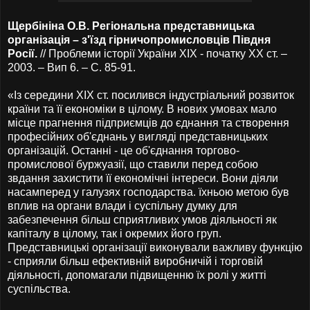
Щербініна О.В. Регіональна представницька
організація – з'їзд гірничопромисловців Півдня
Росії.
// Проблеми історії України ХІХ - початку ХХ ст. –
2003. – Вип 6. – С. 85-91.
«Із середини XIX ст. посилився індустріальний розвиток
країни та її економіки в цілому. В нових умовах мало
місце прагнення підприємців до єднання та створення
професійних об'єднань у вигляді представницьких
організацій. Останні - це об'єднання торгово-
промислової буржуазії, що ставили перед собою
звдання захистити її економічні інтереси. Вони діяли
насамперед у галузях господарства. їхньою метою був
вплив на органи влади і суспільну думку для
забезпечення більш сприятливих умов діяльності як
капіталу в цілому, так і окремих його груп.
Представницькі організації виконували важливу функцію
- сприяли більш ефективній виробничій і торговій
діяльності, допомагали підвищенню їх ролі у житті
суспільства.