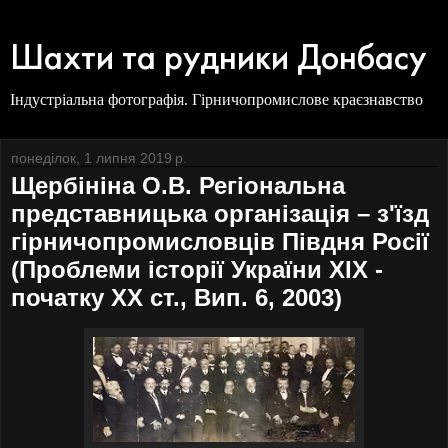
Шахти та рудники Донбасу
Індустріальна фотографія. Гірничопромислове краєзнавство
понеділок, 1 липня 2019 р.
Щербініна О.В. Регіональна
представницька організація – з'їзд
гірничопромисловців Півдня Росії
(Проблеми історії України ХІХ -
початку ХХ ст., Вип. 6, 2003)