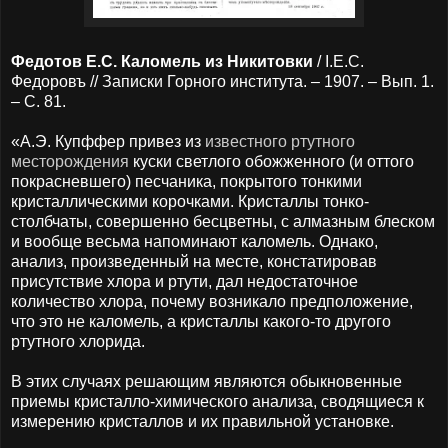
Федотов Е.С. Каломель из Никитовки
/ I.Е.С.
Федоровъ // Записки Горного института. – 1907. – Вып. 1.
– С. 81.
«А.Э. Купффер привез из
известного ртутного
месторождения
куски светлого обожженного (и оттого
покрасневшего) песчаника, покрытого тонкими
кристаллическими корочками. Кристаллы тонко-
столбчаты, совершенно бесцветны, с алмазным блеском
и вообще весьма напоминают каломель. Однако,
анализ, произведенный на месте, констатировав
присутствие хлора и ртути, дал недостаточное
количество хлора, почему возникало предположение,
что это не каломель, а кристаллы какого-то другого
ртутного хлорида.
В этих случаях решающим являются обыкновенные
приемы кристалло-химического анализа, сводящиеся к
измерению кристаллов и их правильной установке.