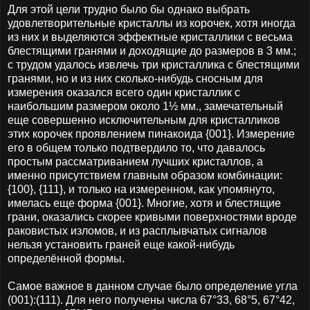
Для этой цели трудно было бы однако выбрать
удовлетворительные кристаллы из корочек, хотя иногда
из них и выделяются эффектные кристаллики с весьма
блестящими гранями и доходящие до размеров в 3 мм.;
с трудом удалось извлечь три кристаллика с блестящими
гранями, но и из них сколько-нибудь сносным для
измерения оказался всего один кристаллик с
наибольшим размером около 1½ мм., замечательный
еще совершенно исключительным для кристалликов
этих корочек проявлением пинакоида {001}. Измерение
его в общем только подтвердило то, что давалось
простым рассматриванием лучших кристаллов, а
именно присутствием главным образом комбинации:
{100}, {111}, и только на измеренном, как упомянуто,
имелась еще форма {001}. Многие, хотя и блестящие
грани, оказались скорее кривыми поверхностями вроде
раковистых изломов, и из расплывчатых сигналов
нельзя установить граней еще какой-нибудь
определённой формы.
Самое важное в данном случае было определение угла
(001):(111). Для него получены числа 67°33, 68°5, 67°42,