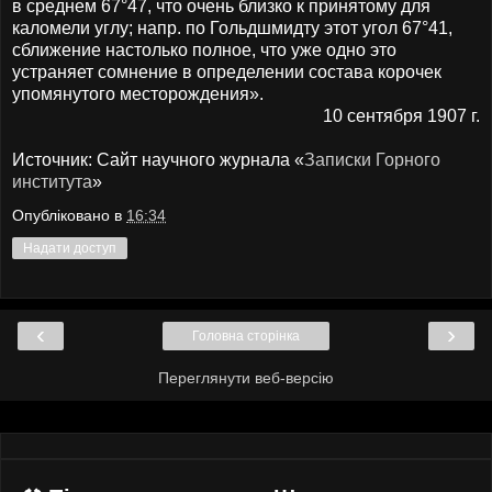
в среднем 67°47, что очень близко к принятому для
каломели углу; напр. по Гольдшмидту этот угол 67°41,
сближение настолько полное, что уже одно это
устраняет сомнение в определении состава корочек
упомянутого месторождения
»
.
10 сентября 1907 г.
Источник: Сайт научного журнала «
Записки Горного
института
»
Опубліковано в
16:34
Надати доступ
‹
›
Головна сторінка
Переглянути веб-версію