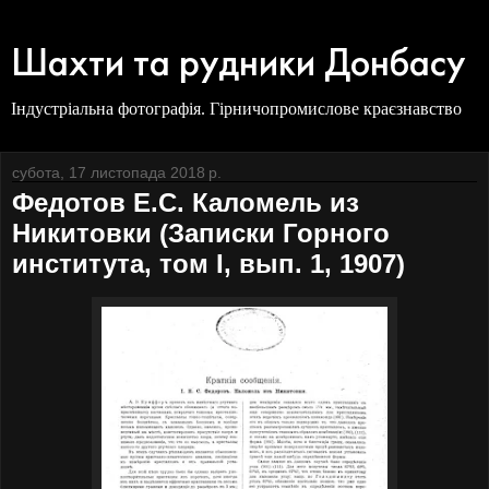
Шахти та рудники Донбасу
Індустріальна фотографія. Гірничопромислове краєзнавство
субота, 17 листопада 2018 р.
Федотов Е.С. Каломель из
Никитовки (Записки Горного
института, том I, вып. 1, 1907)