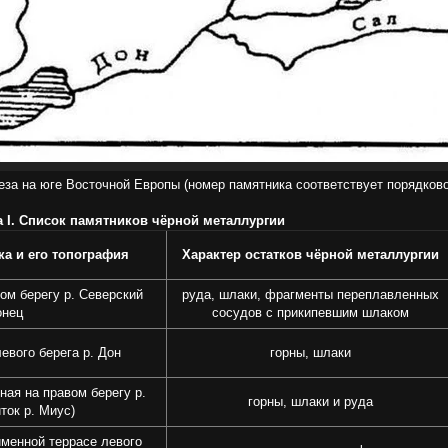
за на юге Восточной Европы (номер памятника соответствует порядковом
 I. Список памятников чёрной металлургии
ка и его топография
Характер остатков чёрной металлургии
ом берегу р. Северский
руда, шлаки, фрагменты переплавленных
онец
сосудов с прикипевшим шлаком
евого берега р. Дон
горны, шлаки
ная на правом берегу р.
горны, шлаки и руда
ток р. Миус)
йменной террасе левого