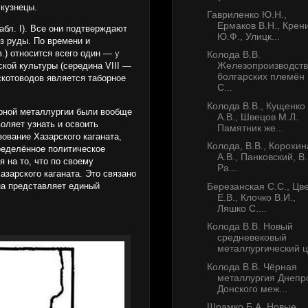
 кузнецы.
Гавриленко Ю.Н.,
Ермаков В.Н., Крен
абл. I). Все они подтверждают
Ю.Ф., Улицк...
з руды. По времени и
в.) относится всего один —
у
Колода В.В.
Железопроизводст
кой культуры (середина VIII —
болгарских племён
скотоводов является таборное
С...
Колода В.В., Кущенко
ёрной металлургии были вообще
А.В., Швецов М.Л.
оляет узнать и освоить
Памятник же...
ование Хазарского каганата,
Колода, В.В., Корохин
ределённое политическое
А.В., Панковский, В.
 на то, что по своему
Ра...
зарского каганата. Это связано
Березанская С.С., Цв
на представляет единый
Е.В., Клочко В.И.,
Ляшко С....
Колода В.В. Новый
средневековый
металлургический ц.
Колода В.В. Чёрная
металлургия Днепр
Донского меж...
Шрамко Б.А. Новые