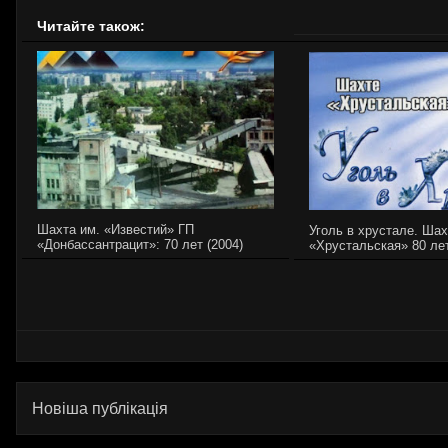
Читайте також:
Шахта им. «Известий» ГП
Уголь в хрустале. Шах
«Донбассантрацит»: 70 лет (2004)
«Хрустальская» 80 лет
Новіша публікація