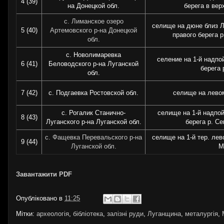
4 (39)
на Донецкой обл.
берега в вер
с. Лиманское озеро
селище на дюне близ Л
5 (40)
Артемовского р-на Донецкой
правого берега 
обл.
с. Новолимаревка
селение на 1-й надпо
6 (41)
Беловодского р-на Луганской
берега 
обл.
7 (42)
с. Подгаевка Ростовской обл.
селище на левом
с. Рогалик Станично-
селище на 1-й надпо
8 (43)
Луганского р-на Луганской обл.
берега р. С
с. Фащевка Перевальского р-на
селище на 1-й тер. лев
9 (44)
Луганской обл.
М
Завантажити PDF
Опубліковано в
11:25
Мітки:
археологія
,
бібліотека
,
залізні руди
,
Луганщина
,
металургія
,