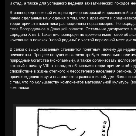
и стад, а также для успешного ведения захватнических походов н
В раннесредневековой истории причерноморской и приазовской степ
ранее сделанные наблюдения о том, что в древности и средневеко
территории эти памятники распределены неравномерно. Непосредст
села Богородичное в Донецкой области
. Остальные датируются в о
середина X вв.). Такая диспропорция по времени имеет своё объяс
кочевание в поисках “новой родины” с частой переменой мест дис
В связи с выше сказанным становится понятным, почему до недав
неизвестны. Процесс получения железа требует социально-политич
природные богатства (ископаемые), а также организовать долговр
который к началу VIII в. овладел обширными территориями и объ
спокойствие в жизнь степного и лесостепного населения региона. Э
происхождению и сути она является разноэтничной, для большинст
с тем, что по большинству компонентов материальной культуры (в
комплекс».