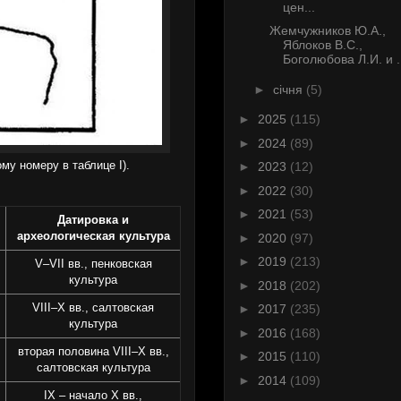
цен...
Жемчужников Ю.А.,
Яблоков В.С.,
Боголюбова Л.И. и .
►
січня
(5)
►
2025
(115)
►
2024
(89)
у номеру в таблице I).
►
2023
(12)
►
2022
(30)
►
2021
(53)
Датировка и
археологическая культура
►
2020
(97)
►
2019
(213)
V–VII вв., пенковская
культура
►
2018
(202)
VIII–X вв., салтовская
►
2017
(235)
культура
►
2016
(168)
вторая половина VIII–X вв.,
►
2015
(110)
салтовская культура
►
2014
(109)
IX – начало X вв.,