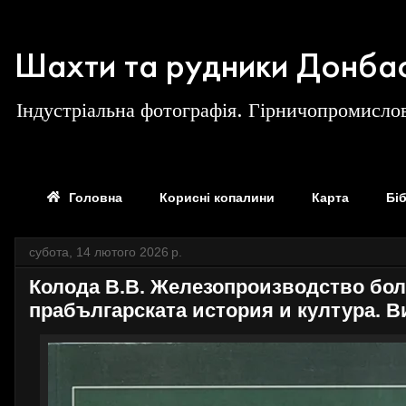
Шахти та рудники Донба
Індустріальна фотографія. Гірничопромислов
Головна
Корисні копалини
Карта
Бі
субота, 14 лютого 2026 р.
Колода В.В. Железопроизводство бо
прабългарската история и култура. Вип