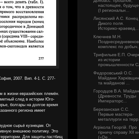
Донбасс: прошлое,
настоящее, будуще
(I региональн...
Лисянский А.С. Конец
Дикого поля.
Историко-краевед...
Ключнев М.Н.
Позднесредневеко
комплекс по добыч..
Трифильев Е.П. Очер
из истории
промышленности Сл
Федоровський О.С.
Майдани Харківщи
София, 2007. Вип. 4-1. С. 277-
та майданові ...
Городцов В.А. Майда
м в жизни евразийских племён.
(Древности. Труды
аметный след в истории Юго-
Императорс...
рье, болгары на долгое время
Березанская С.С.
казанного региона имеет
Первые мастера-
металлурги на терр.
рудное сырьё кузнецам. От
Агрікола Георгій. Про
ктивную внешнюю политику. Это
гірничу справу XII к
 территории. Для защиты пастбищ
(«De...