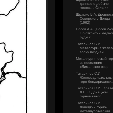
данные о добыче
железа в Скифии ...
Шрамко Б.А. Древнос
Северского Донца
(1962)
Носов А.А. (Носов 2-о
Об открытии медно
руды с...
Татаринов С.И.
Металлургия желез
эпоху поздней ...
Металлургический го
из поселения
«Лиманское озер...
Татаринов С.И.
Железоделательны
горн бондарихинск..
Татаринов С.И., Крав
Д.П. О Донецком
горнометалл...
Татаринов С.И.
Донецкий горно-
металлургический