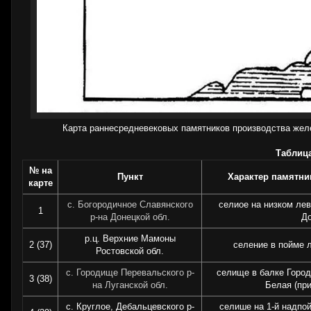
Карта раннесредневековых памятников производства желе
Таблица
№ на
Пункт
Характер памятни
карте
с. Богородичное Славянского
селиoе на низком лев
1
р-на Донецкой обл.
Д
р.ц. Верхние Мамоны
2 (37)
селение в пойме л
Ростовской обл.
с. Городище Перевальского р-
селище в балке Город
3 (38)
на Луганской обл.
Белая (при
с. Круглое, Дебальцевского р-
селише на 1-й надпо