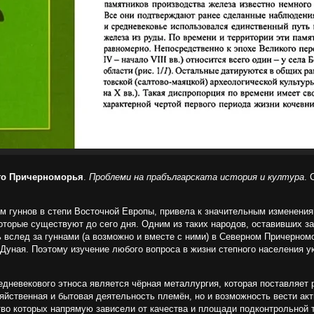
ого Причерноморья
.
Проблеми на прабългарската история и култура
. 
ем гуннов в степи Восточной Европы, привела к значительным изменения
торые существуют до сего дня. Одним из таких народов, оставивших з
вслед за гуннами (а возможно и вместе с ними) в Северном Причерномо
Дуная. Поэтому изучение любого вопроса в жизни степного населения у
дневекового этноса является чёрная металлургия, которая поставляет 
зяйственная и бытовая деятельность племён, но и возможность вести а
ство которых напрямую зависели от качества и площади подконтрольной