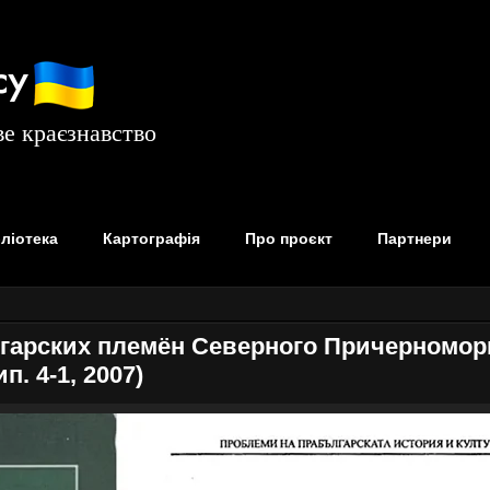
су
е краєзнавство
бліотека
Картографія
Про проєкт
Партнери
лгарских племён Северного Причерномор
. 4-1, 2007)