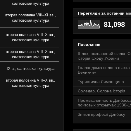
салтовская культура
Перегляди за останній мі
вторая половина VIII–XI вв.,
салтовская культура
81,098
вторая половина VIII–X вв.,
салтовская культура
Посилання
вторая половина VIII–X вв.,
Шлях, позначений сіллю. 
салтовская культура
історія Сходу України
Голландська соляна шахта
IX в., салтовская культура
Великий»
вторая половина VIII–X вв.,
Туристична Лиманщина
салтовская культура
Соледар. Солона історія
Промышленность Донбасса
почтовых открытках 1930-19
Зниклі професії Донбасу