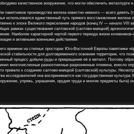
еобходимо качественное вооружение, что могли обеспечить металлурги и
и памятников производства железа известно немного — всего девять (т
вье использовался единственный путь прямого восстановления железа и
венно к эпохе Великого переселения народов (конец IV — начало VIII в
бщих рамках существования салтовской (салтово-маяцкой) археологичес
нение. Наиболее характерной чертой первого периода жизни кочевников-
локации и активными военными действиями.
него времени на степных просторах Юго-Восточной Европы памятники ч
еской стабильности для долговременного освоения территории, что позв
еменный процесс добычи руды и превращения её в металл. Поэтому образ
единил многочисленные разноэтничные разрозненные племена, внесло оп
то привело к созданию салтово-маяцкой (салтовской) культуры. Несмотря
ва исследователей она воспринимается как государственная культура Ха
ооружение, упряжь, украшения, орудия труда и многие предметы быта) о