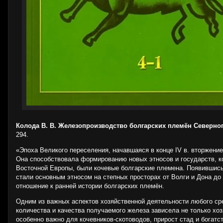
Колода В. В. Железопроизводство болгарских племён Северн
294.
«Эпоха Великого переселения, начавшаяся в конце IV в. вторжени
Она способствовала формированию новых этносов и государств, ко
Восточной Европы, были кочевые болгарские племена. Появившись 
стали основным этносом на степных просторах от Волги и Дона до 
отношение к ранней истории болгарских племён.
Одним из важных аспектов хозяйственной деятельности любого сре
количества и качества получаемого железа зависела не только хо
особенно важно для кочевников-скотоводов, прирост стад и богат