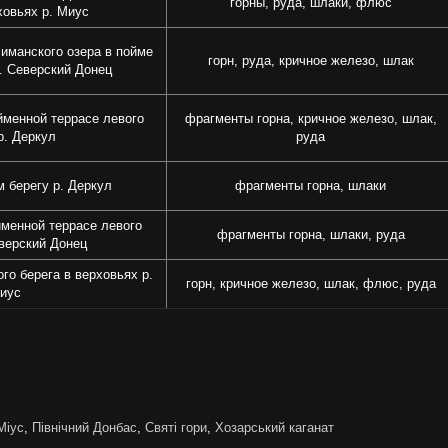
горны, руда, шлаки, флюс
ховьях р. Миус
иманского озера в пойме
горн, руда, кричное железо, шлак
р. Северский Донец
йменной террасе левого
фрагменты горна, кричное железо, шлак,
р. Деркул
руда
 берегу р. Деркул
фрагменты горна, шлаки
йменной террасе левого
фрагменты горна, шлаки, руда
еверский Донец
ого берега в верховьях р.
горн, кричное железо, шлак, флюс, руда
иус
Міус
,
Північний Донбас
,
Святі гори
,
Хозарський каганат