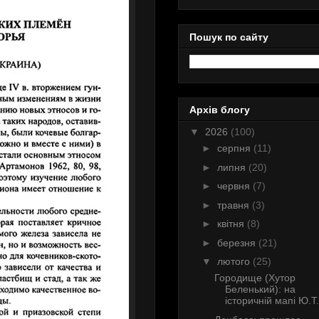
Пошук по сайту
Архів блогу
▼
2026
(100)
►
серпня
(11)
►
липня
(20)
►
червня
(7)
►
травня
(3)
►
квітня
(8)
►
березня
(21)
▼
лютого
(25)
Городище (Хутор
Беленький): на
історичній мапі Ю.Т.