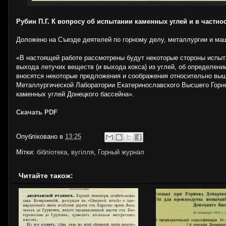
Рубин П.Г. К вопросу об испытании каменных углей и в частно
Доложено на Съезде деятелей по горному делу, металлургии и маш
«В настоящей работе рассмотрены будут некоторые стороны испыта
выхода летучих веществ (и выхода кокса) из углей, об определени
вносятся некоторые предложения и соображения относительно вышеу
Металлургической Лаборатории Екатеринославского Высшего Горно
каменных углей Донецкого бассейна».
Скачать PDF
Опубліковано в
13:25
Мітки:
бібліотека
,
вугілля
,
Горный журнал
Читайте також: