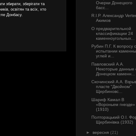
Очерки Донецкого
и збирати, зберігати та
басс...
ків, освітян та всіх, хто
уле Донбасу.
R.I.P. Александр Verte
Акимов
О предварительной
классификации 24
каменноугольных...
Рубин П.Г. К вопросу 
испытании каменн
углей и...
Павловский А.А.
Некоторые данные 
Донецком каменн...
Скочинский А.А. Взрыв
пласте "Двойном"
Щербиновс...
Шариф Камал В
«Вороньем гнезде»
(1910)
Полторацький О.І. Фо
Щербинівка (1932)
►
вересня
(21)