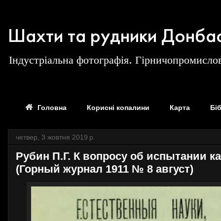
Шахти та рудники Донба
Індустріальна фотографія. Гірничопромислов
Головна
Корисні копалини
Карта
Бі
четвер, 3 жовтня 2019 р.
Рубин П.Г. К вопросу об испытании к
(Горный журнал 1911 № 8 август)