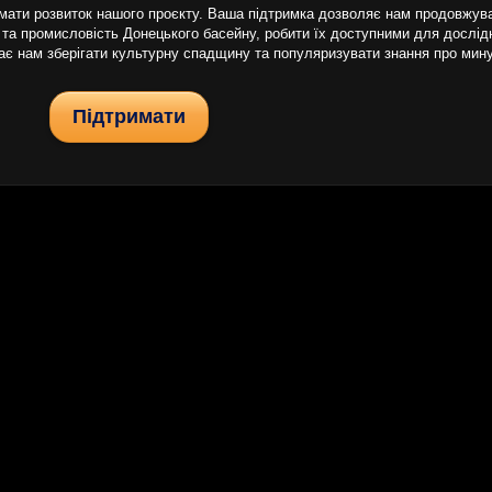
ати розвиток нашого проєкту. Ваша підтримка дозволяє нам продовжуват
 та промисловість Донецького басейну, робити їх доступними для дослідни
гає нам зберігати культурну спадщину та популяризувати знання про мин
Підтримати