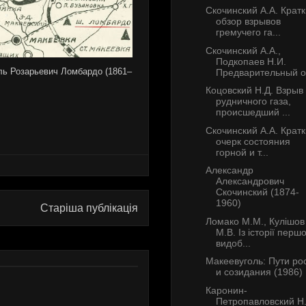
Скочинский А.А. Крат
обзор взрывов
гремучего га...
Скочинский А.А.,
Подкопаев Н.И.
ь Розарьевич Ломбардо (1861–
Предварительный от
Коцовский Н.Д. Взрыв
рудничного газа,
происшедший ...
Скочинский А.А. Крат
очерк состояния
горной и т...
Александр
Александрович
Скочинский (1874-
1960)
Старіша публікація
Ломако М.М., Кулiшов
М.В. Із історії перш
видоб...
Макеевуголь: Пути ро
и созидания (1986)
Каронин-
Петропавловский Н.