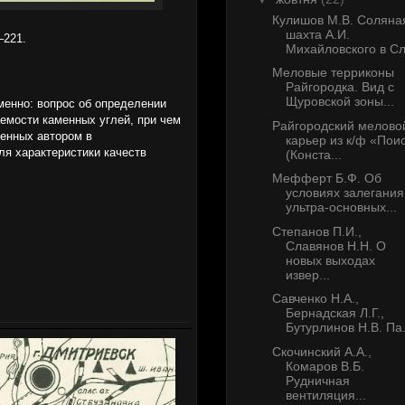
Кулишов М.В. Соляна
шахта А.И.
–221.
Михайловского в Сл.
Меловые терриконы
Райгородка. Вид с
Щуровской зоны...
менно: вопрос об определении
аемости каменных углей, при чем
Райгородский мелово
ченных автором в
карьер из к/ф «Пои
я характеристики качеств
(Конста...
Мефферт Б.Ф. Об
условиях залегания
ультра-основных...
Степанов П.И.,
Славянов Н.Н. О
новых выходах
извер...
Савченко Н.А.,
Бернадская Л.Г.,
Бутурлинов Н.В. Па.
Скочинский А.А.,
Комаров В.Б.
Рудничная
вентиляция...