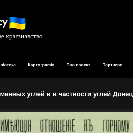
су
е краєзнавство
бліотека
Картографія
Про проєкт
Партнери
аменных углей и в частности углей Доне