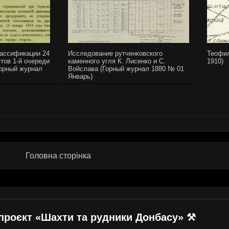
ассификации 24
Исследование рутченковского
Теофил
тов 1-й очереди
каменного угля К. Лисенко и С.
1910)
Горный журнал
Войслава (Горный журнал 1880 № 01
Январь)
Головна сторінка
проєкт «Шахти та рудники Донбасу» ⚒