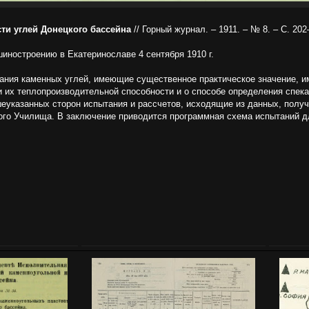
сти углей Донецкого бассейна
// Горный журнал. – 1911. – № 8. – С. 202
иностроению в Екатеринославе 4 сентября 1910 г.
ния каменных углей, ​имеющие​ существенное практическое значение, и
и их ​теплопроизводительной​ способности и о способе определения спек
казанных сторон испытания и ​рассчетов​, ​исходящие​ из данных, полу
го Училища. В заключение приводится программная схема испытаний дл