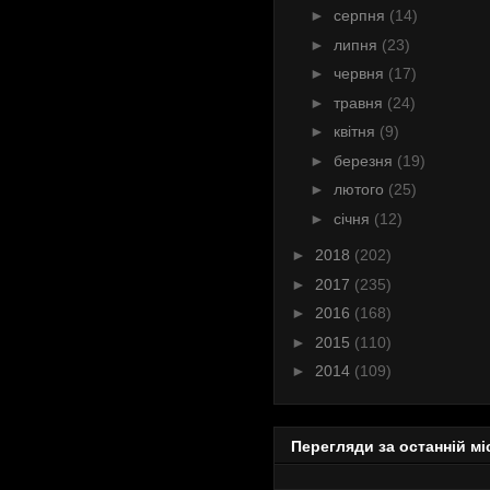
►
серпня
(14)
►
липня
(23)
►
червня
(17)
►
травня
(24)
►
квітня
(9)
►
березня
(19)
►
лютого
(25)
►
січня
(12)
►
2018
(202)
►
2017
(235)
►
2016
(168)
►
2015
(110)
►
2014
(109)
Перегляди за останній мі