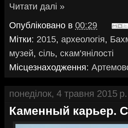
Читати далі »
Опубліковано в
00:29
Мітки:
2015
,
археологія
,
Бах
музей
,
сіль
,
скам'янілості
Місцезнаходження:
Артемовс
понеділок, 4 травня 2015 р.
Каменный карьер. С