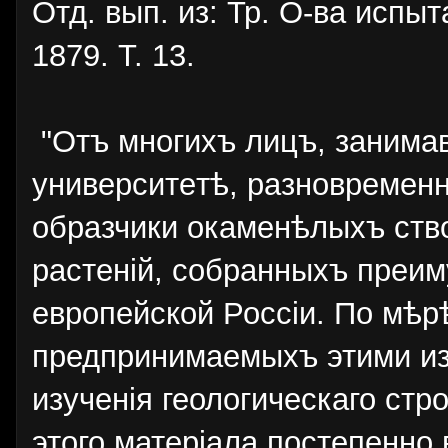
Отд. вып. из: Тр. О-ва испы
1879. Т. 13.
"Отъ многихъ лицъ, занимав
yнивеpcитeтѣ, разновременн
образчики окаменѣлыхъ ст
растенiй, собранныхъ преи
европейской Россiи. По мѣрѣ
предпринимаемыхъ этими из
изученiя геологическаго стр
этого матерiала постепенно 