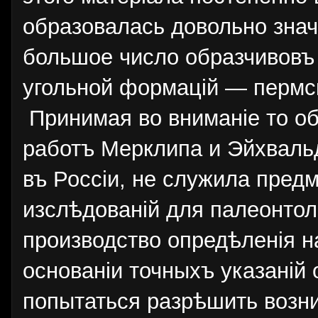
образовалась довольно знач
большое число образчивовъ
угольной формацiй — пермск
Принимая во вниманiе то об
работъ Мерклипа и Эйхваль
въ Россiи, не служила пре
изслѣдованiй для палеонтол
производство опредѣленiя н
основанiи точныхъ указанiй
попытаться разрѣшить возн