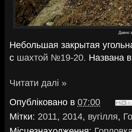
Давно 
Небольшая закрытая угольна
с
шахтой №19-20.
Названа в 
Читати далі »
Опубліковано в
07:00
Мітки:
2011
,
2014
,
вугілля
,
Г
Місцезнаходження:
Горловка