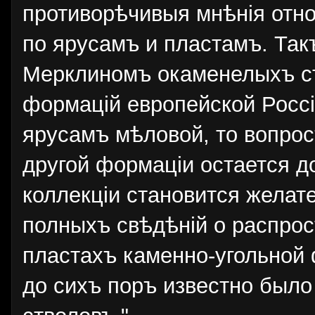
противорѣчивыя мнѣнiя отн
по ярусамъ и пластамъ. Та
Мерклиномъ окаменелыхъ ст
формацiй европейской Росс
ярусамъ мѣловой, то вопрос
другой формацiи остается д
коллекцiи становится желат
полныхъ свѣдѣнiй о распрос
пластахъ каменно-угольной 
до сихъ поръ известно было