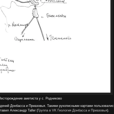
есторождение аметиста у с. Родниково
дений Донбасса и Приазовья. Такими рукописными картами пользовалис
авил Александр Taller (
Группа в VK Геология Донбасса и Приазовья
).