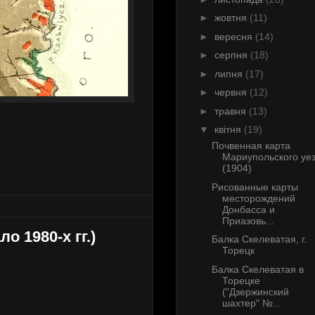
►
жовтня
(11)
►
вересня
(14)
►
серпня
(18)
►
липня
(17)
►
червня
(12)
►
травня
(13)
▼
квітня
(19)
Почвенная карта
Мариупольского уе
(1904)
Рисованные карты
месторождений
Донбасса и
Приазовь...
 1980-х гг.)
Балка Скелеватая, г.
Торецк
Балка Скелеватая в
Торецке
("Дзержинский
шахтер" №...