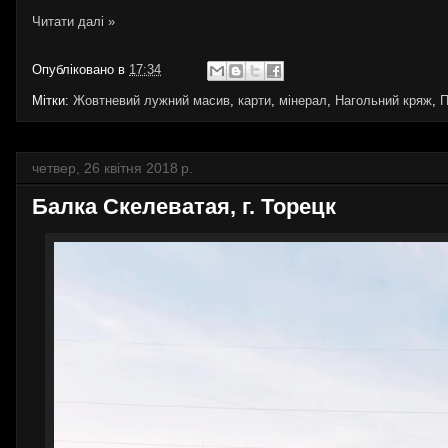
Читати далі »
Опубліковано в
17:34
Мітки:
Жовтневий лужний масив
,
карти
,
мінерал
,
Нагольний кряж
,
П
четвер, 26 квітня 2018 р.
Балка Скелеватая, г. Торецк