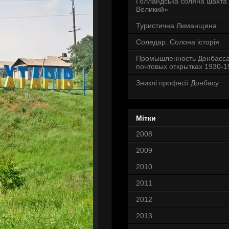
Голландська соляна шахта
Великий»
Туристична Лиманщина
Соледар. Солона історія
Промышленность Донбасса
почтовых открытках 1930-19
Зниклі професії Донбасу
Мітки
2008
2009
2010
2011
2012
2013