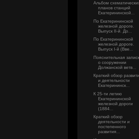
Альбом схематически
планов станций
Екатерининской...
По Екатерининской
железной дороге.
Выпуск II-й. До...
По Екатерининской
железной дороге.
Выпуск I-й (Вве...
Пояснительная запис
о сооружении
Должанской ветв...
Краткий обзор развит
и деятельности
Екатерининск...
К 25-ти летию
Екатерининской
железной дороги
(1884...
Краткий обзор
деятельности и
постепенного
развития...