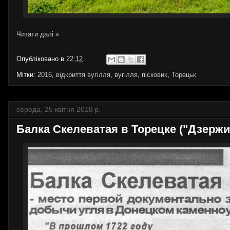
Читати далі »
Опубліковано в
22:12
Мітки:
2016
,
відкриття вугілля
,
вугілля
,
пісковик
,
Торецьк
середа, 25 квітня 2018 р.
Балка Скелеватая в Торецке ("Дзержин