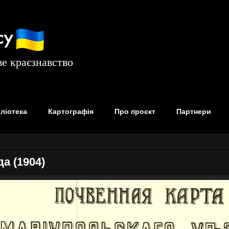
су
е краєзнавство
бліотека
Картографія
Про проєкт
Партнери
а (1904)