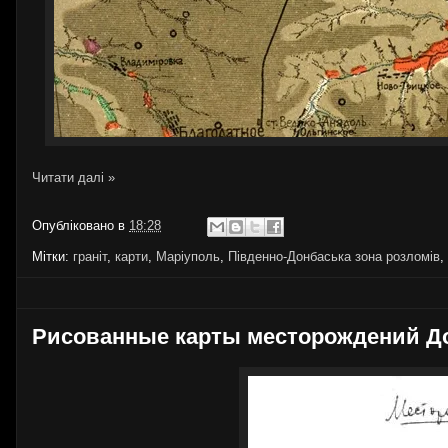
Читати далі »
Опубліковано в
18:28
Мітки:
граніт
,
карти
,
Маріуполь
,
Південно-Донбаська зона розломів
,
Рисованные карты месторождений Донб