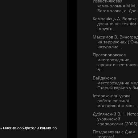
Известняковая
каменоломня М.М.
Богомолова, с. Дрон
Компанієць А. Велике
досягнення техніки 
галузі п...
Максимов В. Виногра
на терриконах (Юн
натуралис...
Протопоповское
месторождение
юрских известняков
Б...
Байдакское
месторождение мел
Старый карьер у быв
Історико-пошукова
робота спільної
молодіжної коман...
Дублянский В.Н. Исто
украинской
спелеологии (2005)
ь многие собиратели камня по
Поздравляем с Днем
геолога!