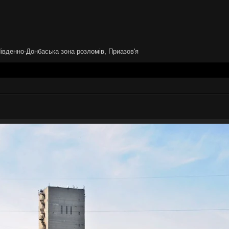
івденно-Донбаська зона розломів
,
Приазов'я