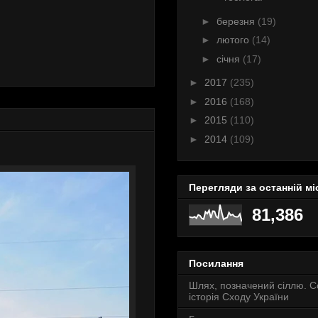
►
березня
(19)
►
лютого
(14)
►
січня
(17)
►
2017
(235)
►
2016
(168)
►
2015
(110)
►
2014
(109)
Перегляди за останній мі
81,386
Посилання
Шлях, позначений сіллю. 
історія Сходу України