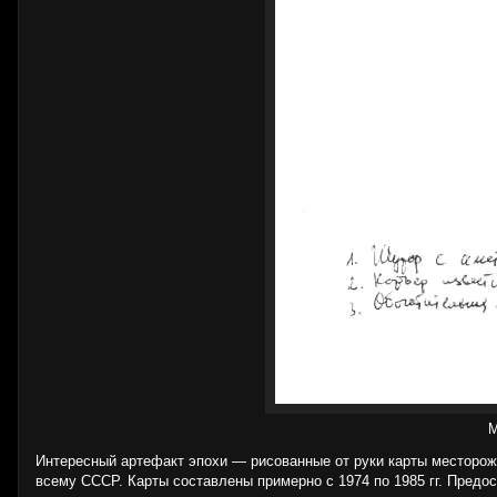
М
Интересный артефакт эпохи — рисованные от руки карты месторож
всему СССР. Карты составлены примерно с 1974 по 1985 гг. Предост