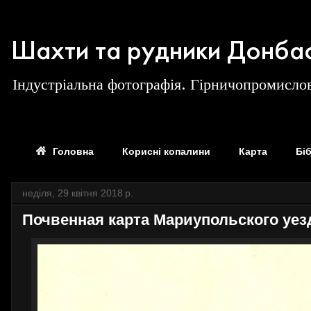
Шахти та рудники Донба
Індустріальна фотографія. Гірничопромислов
Головна
Корисні копалини
Карта
Бі
неділя, 29 квітня 2018 р.
Почвенная карта Мариупольского уезд