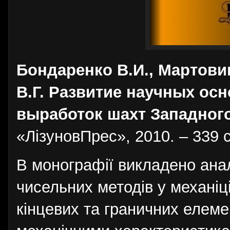
Бондаренко В.И., Мартови
В.Г. Развитие научных ос
выработок шахт Западного
«ЛізуновПрес», 2010. – 339 с
В монографії викладено анал
чисельних методів у механіц
кінцевих та граничних елеме