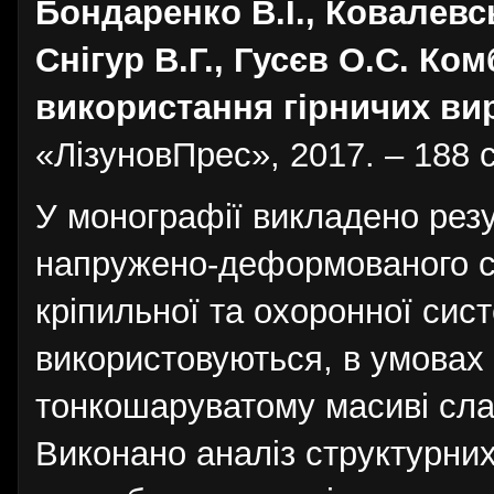
Бондаренко В.І., Ковалевсь
Снігур В.Г., Гусєв O.C. Ко
використання гірничих ви
«ЛізуновПрес», 2017. – 188 с
У монографії викладено рез
напружено-деформованого с
кріпильної та охоронної сис
використовуються, в умовах 
тонкошаруватому масиві сла
Виконано аналіз структурних