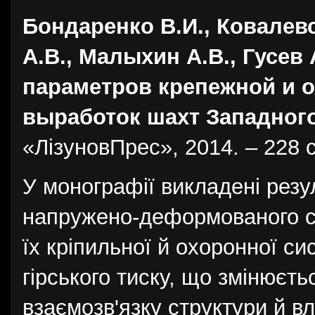
Бондаренко В.И., Ковалевс
А.В., Малыхин А.В., Гусев
параметров крепежной и 
выработок шахт Западног
«ЛізуновПрес», 2014. – 228 с
У монографії викладені рез
напружено-деформованого ст
їх кріпильної й охоронної с
гірського тиску, що змінюєть
взаємозв'язку структури й в