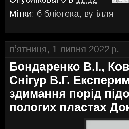
Мітки:
бібліотека
,
вугілля
пʼятниця, 1 липня 2022 р.
Бондаренко В.І., Ков
Снігур В.Г. Експери
здимання порід під
пологих пластах Дон