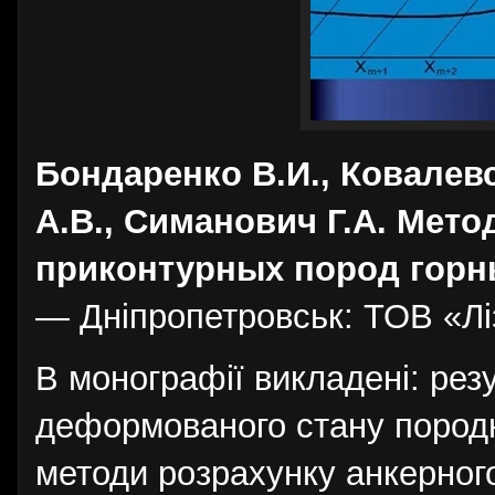
Бондаренко В.И., Ковалев
А.В., Симанович Г.А. Мет
приконтурных пород горн
— Дніпропетровськ: ТОВ «Ліз
В монографії викладені: рез
деформованого стану породно
методи розрахунку анкерног