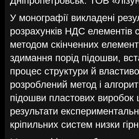
Дніпропетровськ: ТОВ «Лізун
У монографії викладені резу
розрахунків НДС елементів 
методом скінченних елементі
здимання порід підошви, вст
процес структури й властиво
розроблений метод і алгори
підошви пластових виробок ш
результати експериментальн
кріпильних систем низки гір