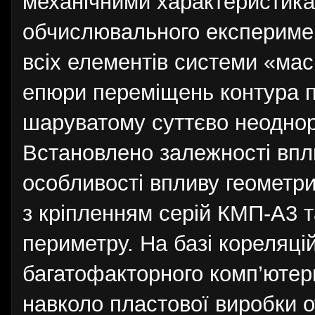
механічними характеристикам
обчислювального експеримен
всіх елементів системи «мас
епюри переміщень контура п
шаруватому суттєво неоднорі
Встановлено залежності впли
особливості впливу геометри
з кріпленням серій КМП-А3 
периметру. На базі кореляці
багатофакторного комп’ютер
навколо пластової виробки о