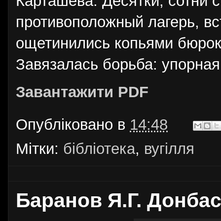
Карташева. Десятки, сотни 
противоположный лагерь, вс
ощетинились копьями бюрокр
Завязалась борьба: упорная
Завантажити PDF
Опубліковано в
14:48
Мітки:
бібліотека
,
вугілля
Баранов Я.Г. Донбас