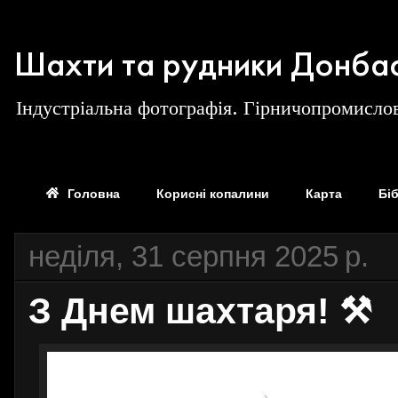
Шахти та рудники Донба
Індустріальна фотографія. Гірничопромислов
Головна
Корисні копалини
Карта
Бі
неділя, 31 серпня 2025 р.
З Днем шахтаря! ⚒