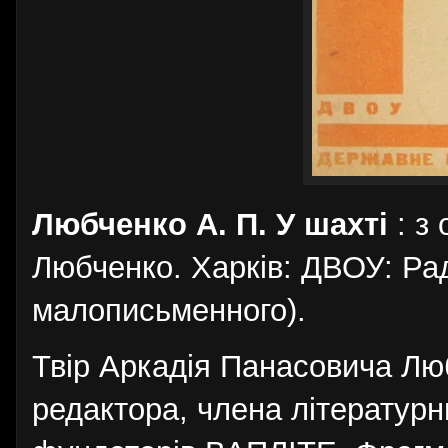
Любченко А. П. У шахті
: з 
Любченко. Харків: ДВОУ: Рад
малописьменного).
Твір Аркадія Панасовича Лю
редактора, члена літературн