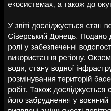
екосистемах, а також до окуп
У звіті досліджується стан в
Сіверський Донець. Подано д
ролі у забезпеченні водопо
використання регіону. Окрем
води, стану водної інфрастр
розмінування територій бас
робіт. Також досліджується 
його забруднення у воєнний 
виявлені зміни якості повіт