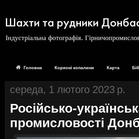
Шахти та рудники Донба
Індустріальна фотографія. Гірничопромислов
Головна
Корисні копалини
Карта
Бі
середа, 1 лютого 2023 р.
Російсько-українськ
промисловості Дон